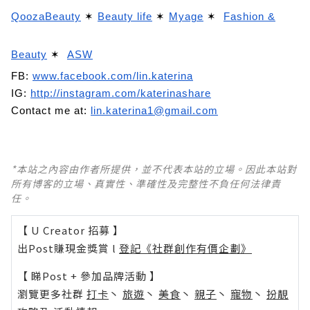
QoozaBeauty
✶
Beauty life
✶
Myage
✶
Fashion &
Beauty
✶
ASW
FB:
www.facebook.com/lin.katerina
IG:
http://instagram.com/katerinashare
Contact me at:
lin.katerina1@gmail.com
*本站之內容由作者所提供，並不代表本站的立場。因此本站對
所有博客的立場、真實性、準確性及完整性不負任何法律責
任。
【 U Creator 招募 】
出Post賺現金獎賞 l
登記《社群創作有價企劃》
【 睇Post + 參加品牌活動 】
瀏覽更多社群
打卡
丶
旅遊
丶
美食
丶
親子
丶
寵物
丶
扮靚