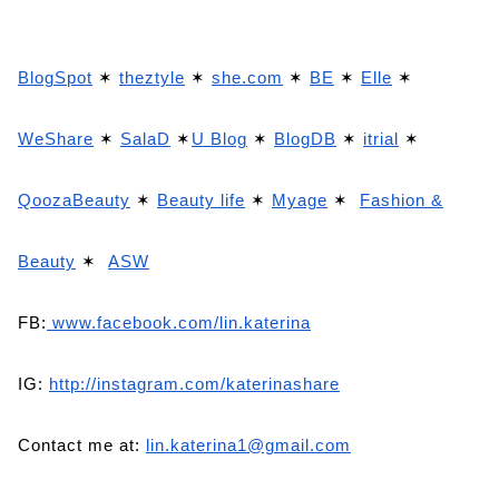
BlogSpot
✶
theztyle
✶
she.com
✶
BE
✶
Elle
✶
WeShare
✶
SalaD
✶
U Blog
✶
BlogDB
✶
itrial
✶
QoozaBeauty
✶
Beauty life
✶
Myage
✶
Fashion &
Beauty
✶
ASW
FB:
www.facebook.com/lin.katerina
IG:
http://instagram.com/katerinashare
Contact me at:
lin.katerina1@gmail.com