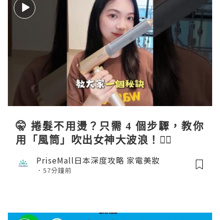
🤫 捲髮不用燙？只需 4 個步驟，教你
用「風筒」吹出女神大波浪！💇‍♀️
PriseMall日本深度攻略 家電美妝
57分鐘前