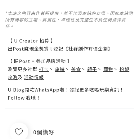
*本站之內容由作者所提供，並不代表本站的立場。因此本站對
所有博客的立場、真實性、準確性及完整性不負任何法律責
任。
【 U Creator 招募 】
出Post賺現金獎賞 l
登記《社群創作有價企劃》
【 睇Post + 參加品牌活動 】
瀏覽更多社群
打卡
丶
旅遊
丶
美食
丶
親子
丶
寵物
丶
扮靚
攻略
及
活動情報
U Blog開咗WhatsApp啦！發掘更多吃喝玩樂資訊！
Follow 我哋
！
0個讚好