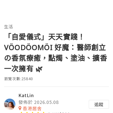
生活
「自愛儀式」天天實踐！
VÖODÖOMÖI 好魔：醫師創立
の香氛療癒，點燭、塗油、擴香
一次擁有 🌿
瀏覽次數:25840
KatLin
發佈於 2026.05.08
追蹤
香港居舍