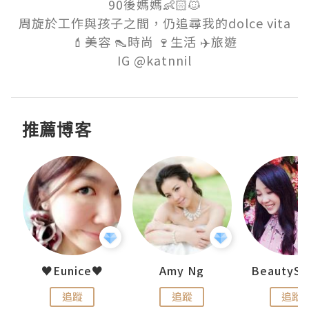
90後媽媽👶🏻🐱

周旋於工作與孩子之間，仍追尋我的dolce vita

💄美容 👠時尚 🍷生活 ✈️旅遊

推薦博客
uit
♥Eunice♥
Amy Ng
追蹤
追蹤
追蹤