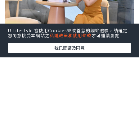
U Lifestyle 會使用Cookies來改善您的網站體驗，請確定
您同意接受本網站之
私隱政策和使用條款
才可繼續瀏覽。
我已閱讀及同意
🕯️向自己許願，從「自愛」開始——
VÖODÖOMÖI 好魔
源自法文 VOEU de Moi，由萬智杏醫師
（Dr. Joseph Wan）於2017年創立 👩‍⚕️✨