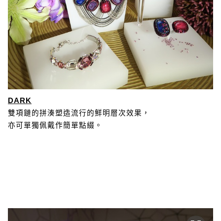
DARK
雙項鏈的拼湊塑造流行的鮮明層次效果，
亦可單獨佩戴作簡單點綴。