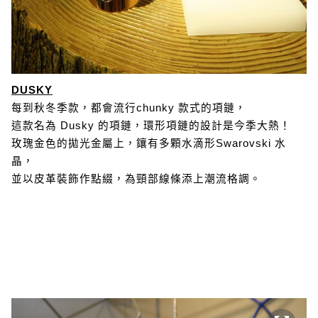
DUSKY
每到秋冬季款，都會流行chunky 款式的項鏈，
這款名為 Dusky 的項鏈，環形項鏈的設計是今季大熱！
玫瑰金色的拋光金屬上，鑲有多顆水滴形Swarovski 水
晶，
並以皮革裝飾作點綴，為頸部線條添上潮流格調。