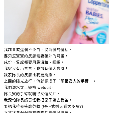
我超喜歡這個不泛白、沒油份的優點，
要知道寶寶的皮膚需要額外的呵護，
成份、質感都要用最溫和、細緻，
我家沒有小寶寶，我卻有個大寶呀！
我家隊長的皮膚比我更嬌嫩，
上回的陽光旅行，他就曬成了「
印第安人的手臂
」，
我們潛水穿上短袖 wetsuit，
隊長寶的手臂就曬得又傷又紅，
我深怕隊長媽責怪我把兒子帶去受苦，
要把我拉去掖庭勞動 (喂～武則天看太多嗎?)
下次我會好好替我的隊長寶做好防曬，