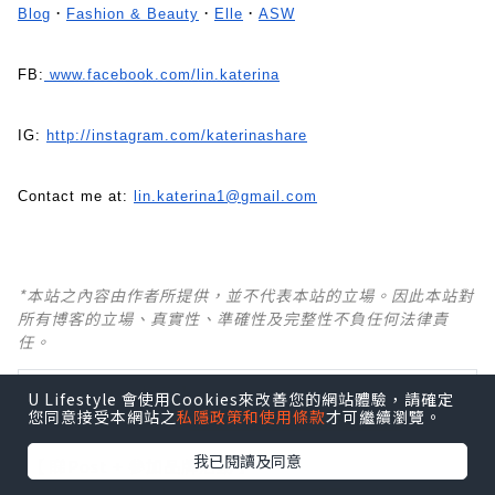
Blog
．
Fashion & Beauty
．
Elle
．
ASW
FB:
www.facebook.com/lin.katerina
IG:
http://instagram.com/katerinashare
Contact me at:
lin.katerina1@gmail.com
*本站之內容由作者所提供，並不代表本站的立場。因此本站對
所有博客的立場、真實性、準確性及完整性不負任何法律責
任。
【 U Creator 招募 】
U Lifestyle 會使用Cookies來改善您的網站體驗，請確定
您同意接受本網站之
私隱政策和使用條款
才可繼續瀏覽。
出Post賺現金獎賞 l
登記《社群創作有價企劃》
我已閱讀及同意
【 睇Post + 參加品牌活動 】
瀏覽更多社群
打卡
丶
旅遊
丶
美食
丶
親子
丶
寵物
丶
扮靚