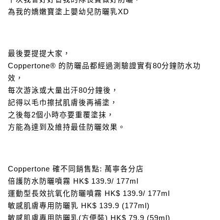
為我的嬌嫩寶塗上嬰幼兒防曬乳XD
最後要提提大家，
Coppertone® 的防曬品都經過測驗證實有80分鐘防水功
效，
每次游泳或大量出汗80分鐘後，
記得以毛巾擦拭肌膚後再補塗，
之後每2個小時亦要重覆塗抹，
方能為達到及維持最佳防曬效果。
Coppertone 確不同銷售點: 萬寧各分店
倍護防水防曬噴霧
HK$ 139.9/ 177ml
運動型長效抗氧化防曬噴霧
HK$ 139.9/ 177ml
敏感肌膚專用防曬乳
HK$ 139.9 (177ml)
敏感肌膚專用防曬乳(方便裝)
HK$ 79.9 (59ml)