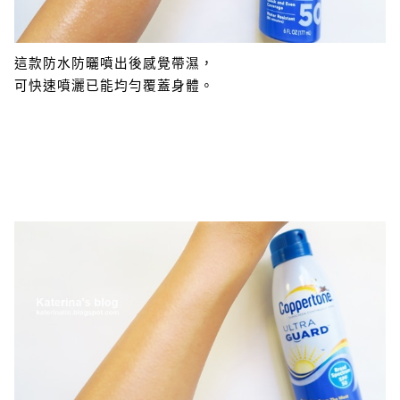
這款防水防曬噴出後感覺帶濕，
可快速噴灑已能均勻覆蓋身體。