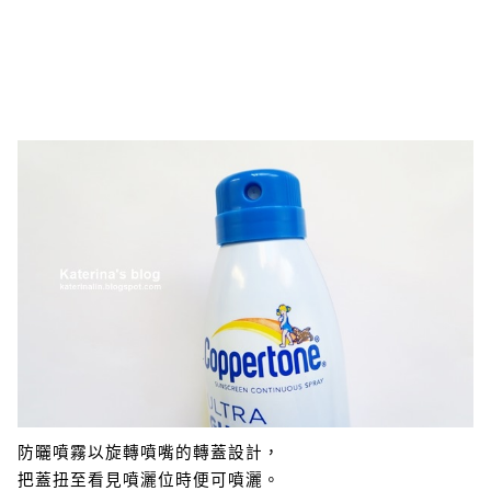
防曬噴霧以旋轉噴嘴的轉蓋設計，
把蓋扭至看見噴灑位時便可噴灑。