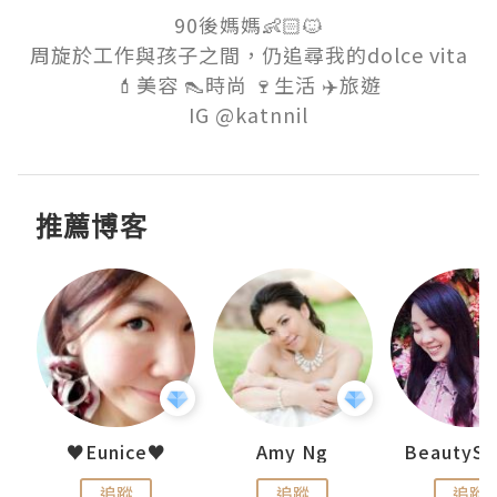
90後媽媽👶🏻🐱

周旋於工作與孩子之間，仍追尋我的dolce vita

💄美容 👠時尚 🍷生活 ✈️旅遊

推薦博客
uit
♥Eunice♥
Amy Ng
追蹤
追蹤
追蹤