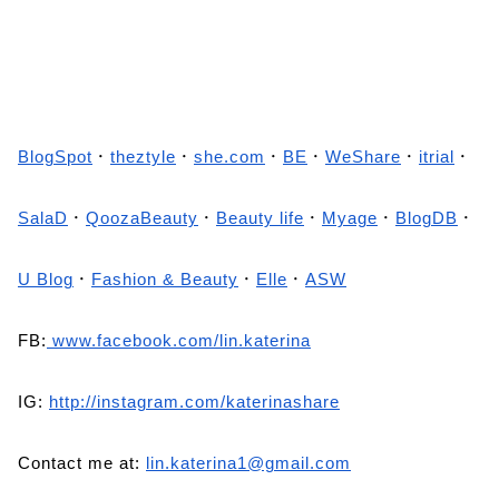
BlogSpot
．
theztyle
．
she.com
．
BE
．
WeShare
．
itrial
．
SalaD
．
QoozaBeauty
．
Beauty life
．
Myage
．
BlogDB
．
U Blog
．
Fashion & Beauty
．
Elle
．
ASW
FB:
www.facebook.com/lin.katerina
IG:
http://instagram.com/katerinashare
Contact me at:
lin.katerina1@gmail.com