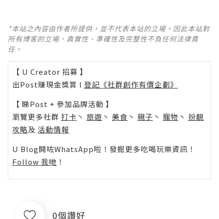
*本站之內容由作者所提供，並不代表本站的立場。因此本站對
所有博客的立場、真實性、準確性及完整性不負任何法律責
任。
【 U Creator 招募 】
出Post賺現金獎賞 l
登記《社群創作有價企劃》
【 睇Post + 參加品牌活動 】
瀏覽更多社群
打卡
丶
旅遊
丶
美食
丶
親子
丶
寵物
丶
扮靚
攻略
及
活動情報
U Blog開咗WhatsApp啦！發掘更多吃喝玩樂資訊！
Follow 我哋
！
0個讚好