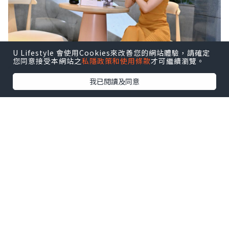
U Lifestyle 會使用Cookies來改善您的網站體驗，請確定
您同意接受本網站之
私隱政策和使用條款
才可繼續瀏覽。
我已閱讀及同意
🕯️向自己許願，從「自愛」開始——
VÖODÖOMÖI 好魔
源自法文 VOEU de Moi，由萬智杏醫師
（Dr. Joseph Wan）於2017年創立 👩‍⚕️✨