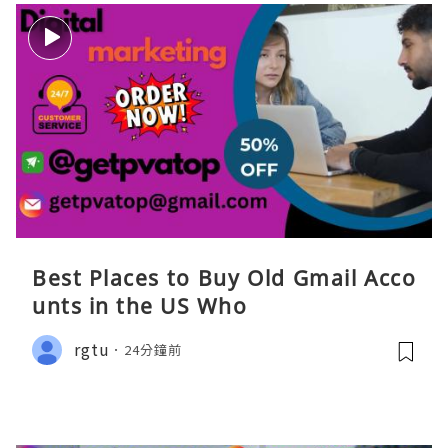
Best Places to Buy Old Gmail Acco
unts in the US Who
rgtu
24分鐘前