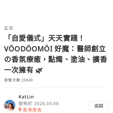
生活
「自愛儀式」天天實踐！
VÖODÖOMÖI 好魔：醫師創立
の香氛療癒，點燭、塗油、擴香
一次擁有 🌿
瀏覽次數:25840
KatLin
發佈於 2026.05.08
追蹤
香港居舍