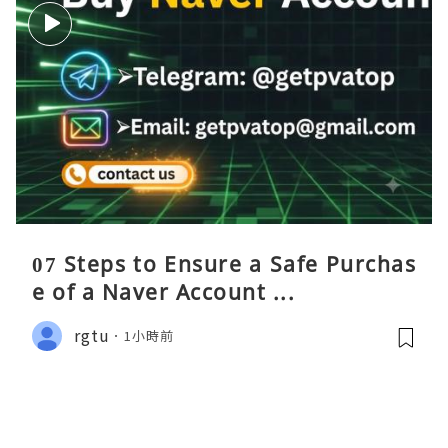
07 Steps to Ensure a Safe Purchas
e of a Naver Account ...
rgtu
1小時前