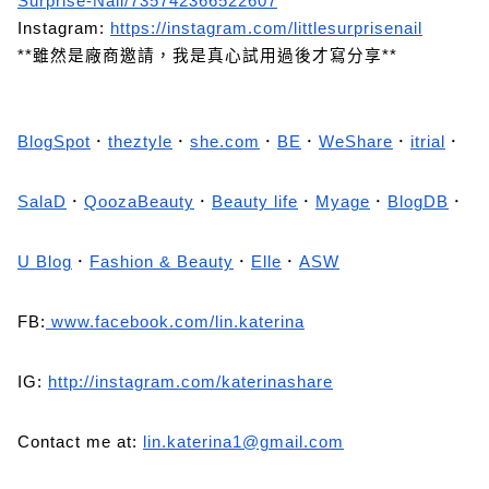
Surprise-Nail/735742366522607
Instagram:
https://instagram.com/littlesurprisenail
**雖然是廠商邀請，我是真心試用過後才寫分享**
BlogSpot
．
theztyle
．
she.com
．
BE
．
WeShare
．
itrial
．
SalaD
．
QoozaBeauty
．
Beauty life
．
Myage
．
BlogDB
．
U Blog
．
Fashion & Beauty
．
Elle
．
ASW
FB:
www.facebook.com/lin.katerina
IG:
http://instagram.com/katerinashare
Contact me at:
lin.katerina1@gmail.com