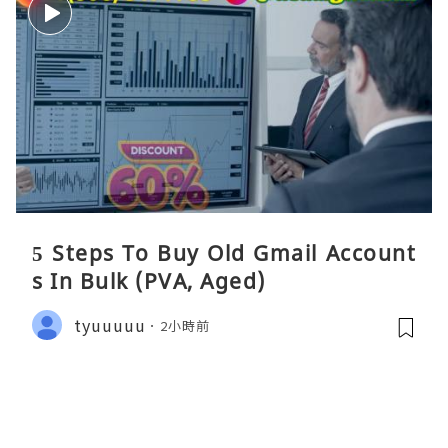
5 Steps To Buy Old Gmail Account
s In Bulk (PVA, Aged)
tyuuuuu
2小時前