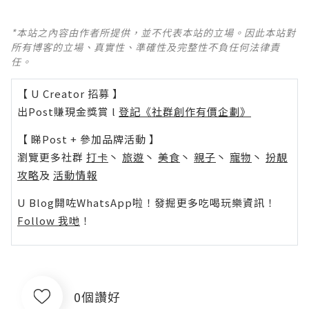
*本站之內容由作者所提供，並不代表本站的立場。因此本站對
所有博客的立場、真實性、準確性及完整性不負任何法律責
任。
【 U Creator 招募 】
出Post賺現金獎賞 l
登記《社群創作有價企劃》
【 睇Post + 參加品牌活動 】
瀏覽更多社群
打卡
丶
旅遊
丶
美食
丶
親子
丶
寵物
丶
扮靚
攻略
及
活動情報
U Blog開咗WhatsApp啦！發掘更多吃喝玩樂資訊！
Follow 我哋
！
0個讚好