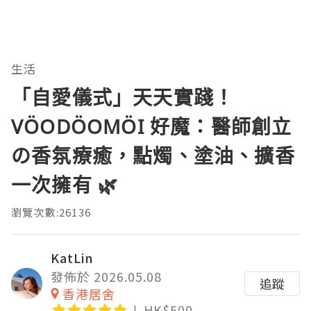
生活
「自愛儀式」天天實踐！
VÖODÖOMÖI 好魔：醫師創立
の香氛療癒，點燭、塗油、擴香
一次擁有 🌿
瀏覽次數:26136
KatLin
發佈於 2026.05.08
追蹤
香港居舍
HK$500