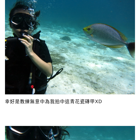
幸好是教練無意中為我拍中這青花瓷磚甲XD