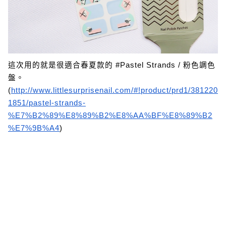
這次用的就是很適合春夏款的 #Pastel Strands / 粉色調色
盤。
(
http://www.littlesurprisenail.com/#!product/prd1/381220
1851/pastel-strands-
%E7%B2%89%E8%89%B2%E8%AA%BF%E8%89%B2
%E7%9B%A4
)