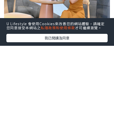
U Lifestyle 會使用Cookies來改善您的網站體驗，請確定
您同意接受本網站之
私隱政策和使用條款
才可繼續瀏覽。
我已閱讀及同意
🕯️向自己許願，從「自愛」開始——
VÖODÖOMÖI 好魔
源自法文 VOEU de Moi，由萬智杏醫師
（Dr. Joseph Wan）於2017年創立 👩‍⚕️✨