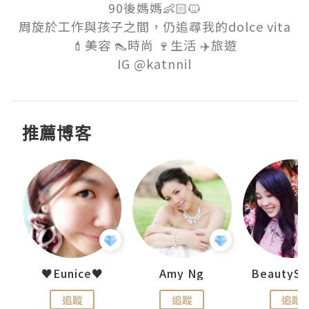
90後媽媽👶🏻🐱

周旋於工作與孩子之間，仍追尋我的dolce vita

💄美容 👠時尚 🍷生活 ✈️旅遊

推薦博客
uit
♥Eunice♥
Amy Ng
追蹤
追蹤
追蹤