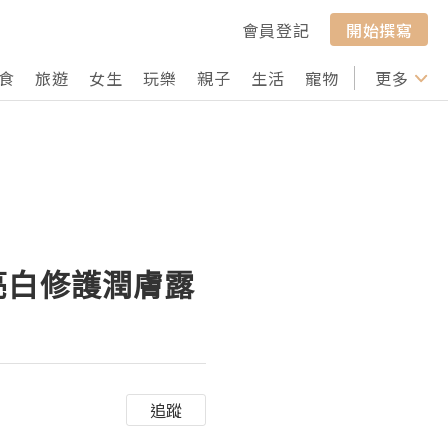
會員登記
開始撰寫
食
旅遊
女生
玩樂
親子
生活
寵物
行山
更多
打卡
效亮白修護潤膚露
追蹤