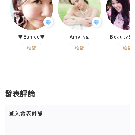
uit
♥Eunice♥
Amy Ng
追蹤
追蹤
追蹤
發表評論
登入
發表評論