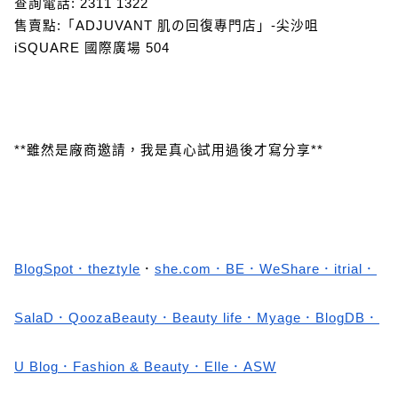
查詢電話: 2311 1322
售賣點:「ADJUVANT 肌の回復專門店」-尖沙咀
iSQUARE 國際廣場 504
**雖然是廠商邀請，我是真心試用過後才寫分享**
BlogSpot
．
theztyle
．
she.com
．
BE
．
WeShare
．
itrial
．
SalaD
．
QoozaBeauty
．
Beauty life
．
Myage
．
BlogDB
．
U Blog
．
Fashion & Beauty
．
Elle
．ASW