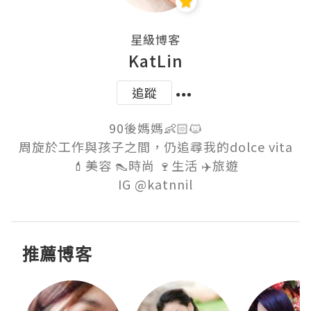
星級博客
KatLin
追蹤
90後媽媽👶🏻🐱

周旋於工作與孩子之間，仍追尋我的dolce vita

💄美容 👠時尚 🍷生活 ✈️旅遊

推薦博客