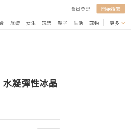
會員登記
開始撰寫
食
旅遊
女生
玩樂
親子
生活
寵物
行山
更多
打卡
乳、水凝彈性冰晶