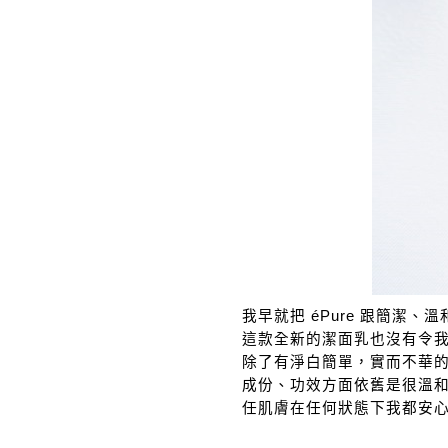
我早就把 éPure 跟簡潔、
這款全新的潔面乳也沒有令
除了有淨白簡單，實而不華
成份、功效方面依舊是很溫
任肌膚在任何狀態下我都安