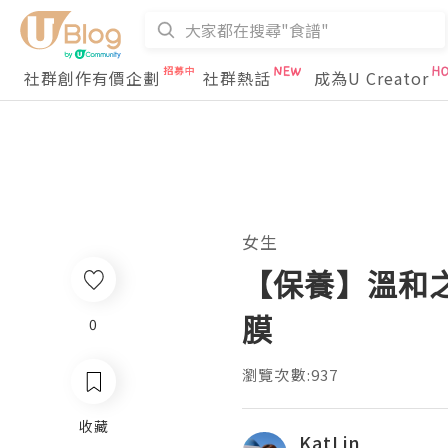
社群創作有價企劃
社群熱話
成為U Creator
女生
【保養】溫和之
膜
0
瀏覽次數:937
收藏
KatLin