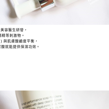
學美容醫生研發，
酒精等刺激物。
id ) 與肌膚酸鹼度平衡，
、玻尿酸就能提供保濕功效。