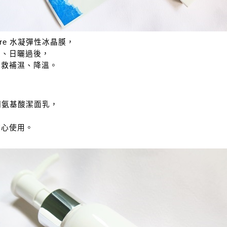
re 水凝彈性冰晶膜，
程、日曬過後，
急救補濕、降溫。
水潤氨基酸潔面乳，
放心使用。