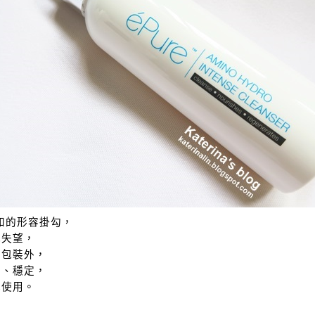
溫和的形容掛勾，
我失望，
的包裝外，
和、穩定，
心使用。