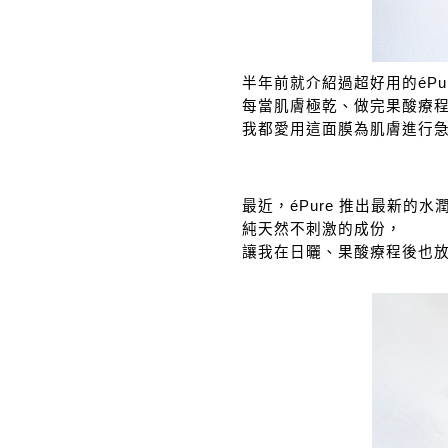
半年前就介紹過超好用的éPu
每當肌膚極乾、做完果酸療
我都愛用這面膜為肌膚進行
最近，éPure 推出最新的
純天然不刺激的成份，
讓我在日曬、果酸療程後也