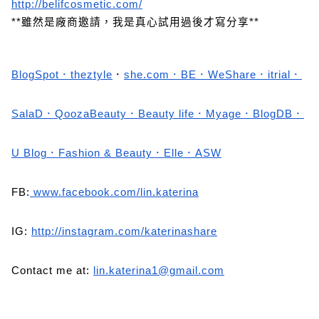
http://belifcosmetic.com/
**雖然是廠商邀請，我是真心試用過後才寫分享**
BlogSpot
．
theztyle
．
she.com
．
BE
．
WeShare
．
itrial
．
SalaD
．
QoozaBeauty
．
Beauty life
．
Myage
．
BlogDB
．
U Blog
．
Fashion & Beauty
．
Elle
．ASW
FB:
www.facebook.com/lin.katerina
IG:
http://instagram.com/katerinashare
Contact me at:
lin.katerina1@gmail.com