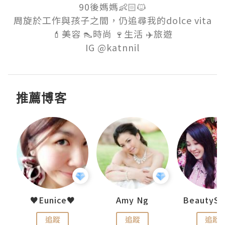
90後媽媽👶🏻🐱

周旋於工作與孩子之間，仍追尋我的dolce vita

💄美容 👠時尚 🍷生活 ✈️旅遊

推薦博客
uit
♥Eunice♥
Amy Ng
追蹤
追蹤
追蹤