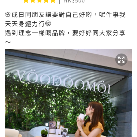
HK$500
🌸成日同朋友講要對自己好啲，呢件事我
天天身體力行🤭
遇到理念一樣嘅品牌，要好好同大家分享
～