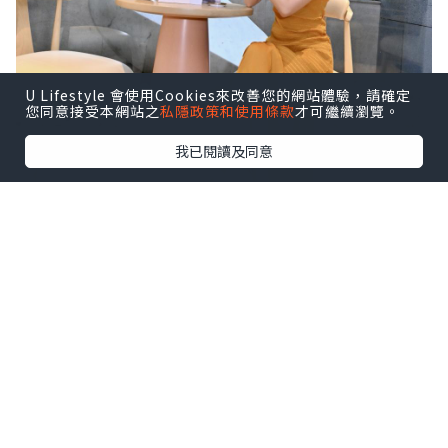
U Lifestyle 會使用Cookies來改善您的網站體驗，請確定
您同意接受本網站之
私隱政策和使用條款
才可繼續瀏覽。
我已閱讀及同意
🕯️向自己許願，從「自愛」開始——
VÖODÖOMÖI 好魔
源自法文 VOEU de Moi，由萬智杏醫師
（Dr. Joseph Wan）於2017年創立 👩‍⚕️✨