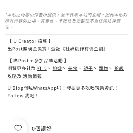
*本站之內容由作者所提供，並不代表本站的立場。因此本站對
所有博客的立場、真實性、準確性及完整性不負任何法律責
任。
【 U Creator 招募 】
出Post賺現金獎賞 l
登記《社群創作有價企劃》
【 睇Post + 參加品牌活動 】
瀏覽更多社群
打卡
丶
旅遊
丶
美食
丶
親子
丶
寵物
丶
扮靚
攻略
及
活動情報
U Blog開咗WhatsApp啦！發掘更多吃喝玩樂資訊！
Follow 我哋
！
0個讚好