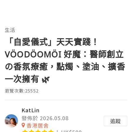
生活
「自愛儀式」天天實踐！
VÖODÖOMÖI 好魔：醫師創立
の香氛療癒，點燭、塗油、擴香
一次擁有 🌿
瀏覽次數:25552
KatLin
發佈於 2026.05.08
追蹤
香港居舍