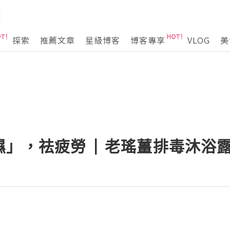
探索
推薦文章
星級博客
博客專享
VLOG
美
」，祛疲勞 | 老瑤薑排毒沐浴