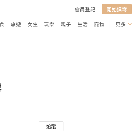
會員登記
開始撰寫
食
旅遊
女生
玩樂
親子
生活
寵物
行山
更多
打卡
露
追蹤