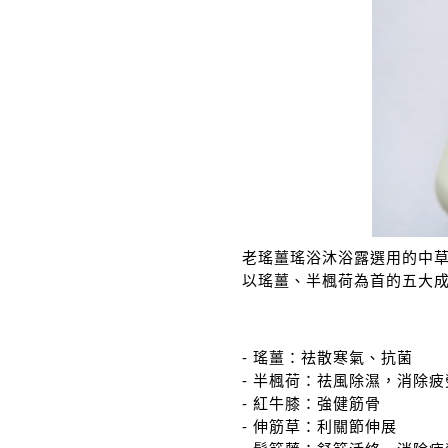
老瑤薑瑤浴沐浴露選用的中
以瑤薑、半楓荷為首的五大
- 瑤薑：祛散寒氣、抗菌
- 半楓荷：祛風除濕，消除疲
- 紅牛膝：強健筋骨
- 伸筋草：利關節伸展