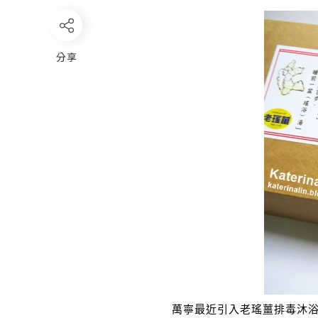
分享
萬寧最近引入老瑤薑排毒沐