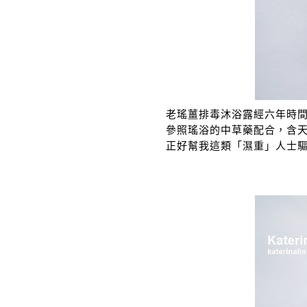
老瑤薑排毒沐浴露經六年時
參照瑤浴的中草藥配合，含
正好幫我這類「濕重」人士