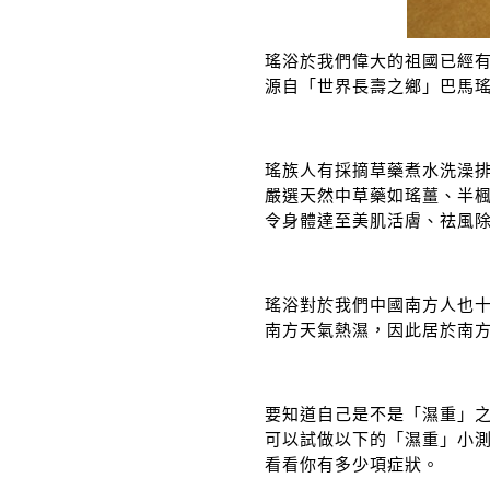
瑤浴於我們偉大的祖國已經
源自「世界長壽之鄉」巴馬
瑤族人有採摘草藥煮水洗澡
嚴選天然中草藥如瑤薑、半
令身體達至美肌活膚、祛風
瑤浴對於我們中國南方人也
南方天氣熱濕，因此居於南
要知道自己是不是「濕重」
可以試做以下的「濕重」小
看看你有多少項症狀。