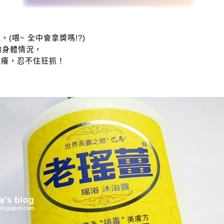
(喂~ 全中會拿獎嗎!?)
的身體情況，
發癢，忍不住狂抓！