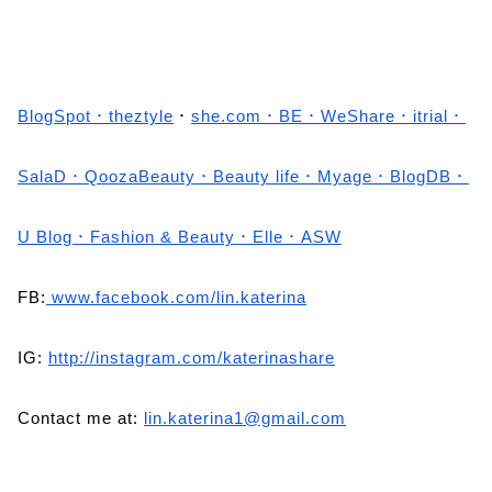
BlogSpot
．
theztyle
．
she.com
．
BE
．
WeShare
．
itrial
．
SalaD
．
QoozaBeauty
．
Beauty life
．
Myage
．
BlogDB
．
U Blog
．
Fashion & Beauty
．
Elle
．ASW
FB:
www.facebook.com/lin.katerina
IG:
http://instagram.com/katerinashare
Contact me at:
lin.katerina1@gmail.com