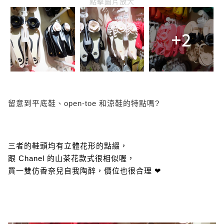
點擊圖片放大
+2
留意到平底鞋、open-toe 和涼鞋的特點嗎?
三者的鞋頭均有立體花形的點綴，
跟 Chanel 的山茶花款式很相似喔，
買一雙仿香奈兒自我陶醉，價位也很合理 ❤