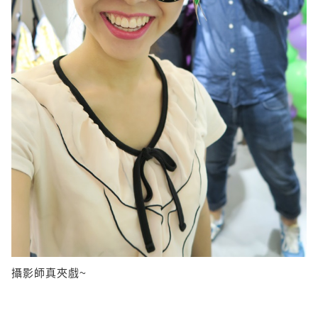
攝影師真夾戲~