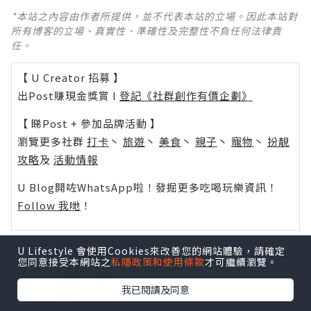
*本站之內容由作者所提供，並不代表本站的立場。因此本站對
所有博客的立場、真實性、準確性及完整性不負任何法律責
任。
【 U Creator 招募 】
出Post賺現金獎賞 l
登記《社群創作有價企劃》
【 睇Post + 參加品牌活動 】
瀏覽更多社群
打卡
丶
旅遊
丶
美食
丶
親子
丶
寵物
丶
扮靚
攻略
及
活動情報
U Blog開咗WhatsApp啦！發掘更多吃喝玩樂資訊！
Follow 我哋
！
U Lifestyle 會使用Cookies來改善您的網站體驗，請確定
您同意接受本網站之
私隱政策和使用條款
才可繼續瀏覽。
0個讚好
我已閱讀及同意