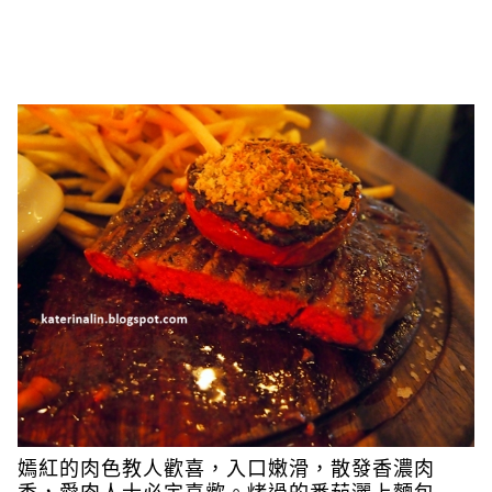
嫣紅的肉色教人歡喜，入口嫩滑，散發香濃肉