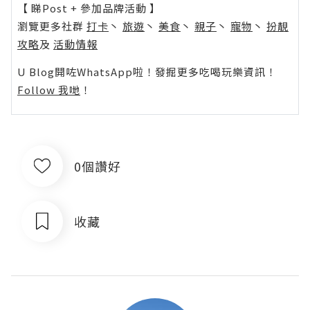
【 睇Post + 參加品牌活動 】
瀏覽更多社群
打卡
丶
旅遊
丶
美食
丶
親子
丶
寵物
丶
扮靚
攻略
及
活動情報
U Blog開咗WhatsApp啦！發掘更多吃喝玩樂資訊！
Follow 我哋
！
0個讚好
收藏