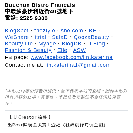
Bouchon Bistro Francais
中環蘇豪伊利近街
49
號地下
電話
: 2525 9300
BlogSpot
．
theztyle
．
she.com
．
BE
．
WeShare
．
itrial
．
SalaD
．
QoozaBeauty
．
Beauty life
．
Myage
．
BlogDB
．
U Blog
．
Fashion & Beauty
．
Elle
．
ASW
FB page:
www.facebook.com/lin.katerina
Contact me at:
lin.katerina1@gmail.com
*本站之內容由作者所提供，並不代表本站的立場。因此本站對
所有博客的立場、真實性、準確性及完整性不負任何法律責
任。
【 U Creator 招募 】
出Post賺現金獎賞 l
登記《社群創作有價企劃》