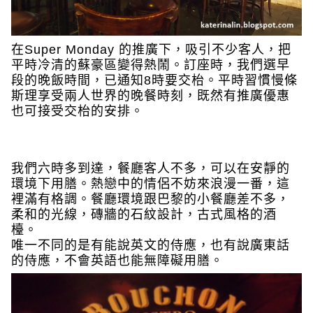
在Super Monday 的推廣下，吸引不少客人，把
平時冷清的蘇豪區變得熱鬧。訂座時，我們選早
段的晚飯時間，已通知8時要交枱。平時習慣慢條
斯理享受兩人世界的晚餐時刻，既然有推廣優惠
也可接受交枱的安排。
我們六時多到達，餐廳客人不多，可以在安靜的
環境下用膳。熱戀中的情侶不妨來浪漫一番，這
裡滿有格調。餐廳環境跟巴黎的小餐廳差不多，
柔和的光線，磚牆的石紋設計，古式風格的酒
檯。
唯一不同的是有能說英文的侍應，也有說廣東話
的侍應，不會英語也能無障礙用膳。