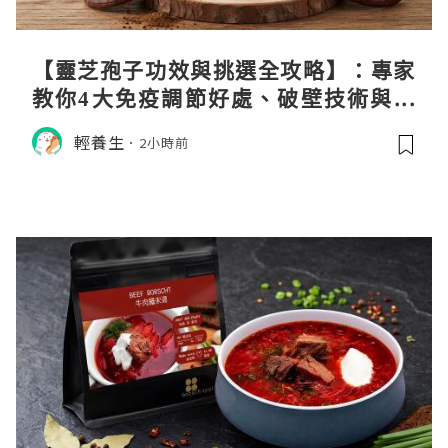
【靈芝孢子功效與挑選全攻略】：專家
教你4大免疫調節好處、破壁技術與挑
選秘訣
輕養生
2小時前