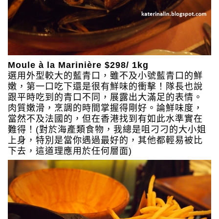
Moule à la Marinière $298/ 1kg
選用外型較大的藍青口，雖不及小號藍青口的鮮
嫩，第一口吃下還是很有鮮味的衝擊！隊長也說
跟平時吃到的青口不同，展露出大滿足的表情。
肉質嫩滑，烹調的時間掌握得剛好。論鮮味度，
當然不及法國的，但在香港找到有如此水準實在
難得！(對於海產類食物，我總是咀刁刁的大小姐
上身，特別是當你遇過最好的，其他都輕易被比
下去，這道理應用於任何層面)