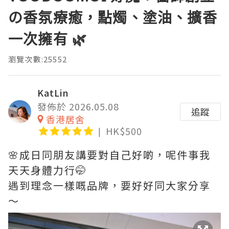
の香氛療癒，點燭、塗油、擴香
一次擁有 🌿
瀏覽次數:25552
KatLin
發佈於 2026.05.08
追蹤
香港居舍
HK$500
🌸成日同朋友講要對自己好啲，呢件事我
天天身體力行🤭
遇到理念一樣嘅品牌，要好好同大家分享
～