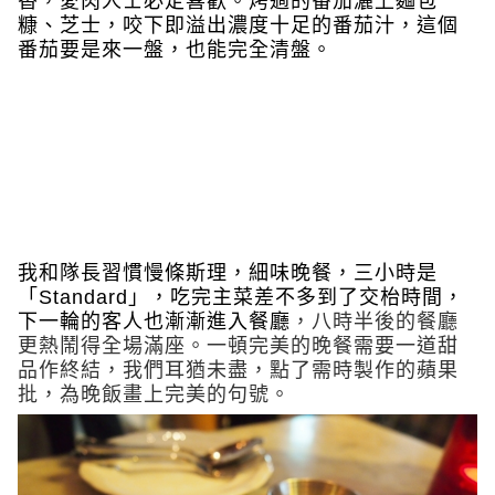
香，愛肉人士必定喜歡。烤過的番茄灑上麵包
糠、芝士，咬下即溢出濃度十足的番茄汁，這個
番茄要是來一盤，也能完全清盤。
我和隊長習慣慢條斯理，細味晚餐，三小時是
「Standard」，吃完主菜差不多到了交枱時間，
下一輪的客人也漸漸進入餐廳
，八時半後的餐廳
更熱鬧得全場滿座
。一
頓完美的晚餐需要一道甜
品作終結，我們耳猶未盡，點了需時製作的蘋果
批，為晚飯畫上完美的句號。