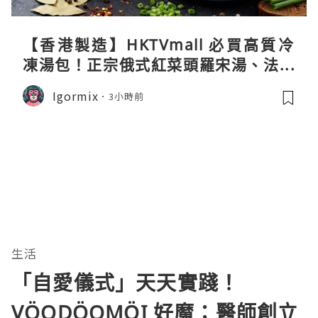
【香港製造】HKTVmall 必買高質冷
凍湯包！正宗俄式紅菜頭羅宋湯、法式
龍蝦濃湯與生酮膠原蛋白骨頭湯全攻略
Igormix
3小時前
生活
「自愛儀式」天天實踐！
VÖODÖOMÖI 好魔：醫師創立