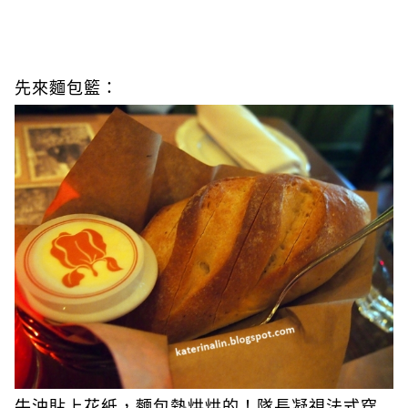
先來麵包籃：
牛油貼上花紙，麵包熱烘烘的！隊長凝視法式穿