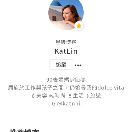
星級博客
KatLin
追蹤
90後媽媽👶🏻🐱

周旋於工作與孩子之間，仍追尋我的dolce vita

💄美容 👠時尚 🍷生活 ✈️旅遊
