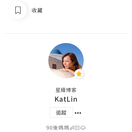
收藏
星級博客
KatLin
追蹤
90後媽媽👶🏻🐱
