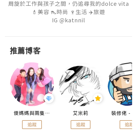
周旋於工作與孩子之間，仍追尋我的dolce vita

💄美容 👠時尚 🍷生活 ✈️旅遊

推薦博客
點滴
儍媽媽與兩隻小魔怪之家
艾米莉
追蹤
追蹤
追蹤