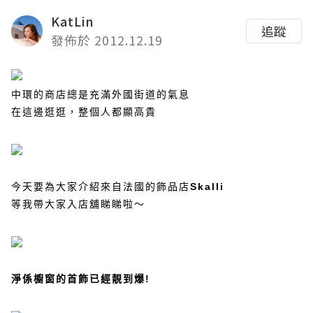
KatLin
追蹤
發佈於 2012.12.19
中環的商店總是充滿外國街道的氣息
在這邊逛逛，整個人都顯高貴
今天要為大家介紹來自法國的
飾品
店
Skalli
等我帶大家入店舖睇睇啦～
淨係櫥窗的首飾已經靚到爆
!