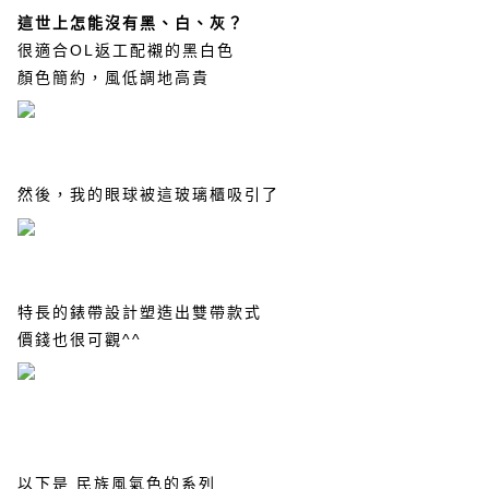
這世上怎能沒有黑、白、灰？
很適合
OL
返工配襯的黑白色
顏色簡約，風低調地高貴
然後，我的眼球被這玻璃櫃吸引了
特長的錶帶設計塑造出雙帶款式
價錢也很可觀
^^
以下是
民族風氣色的系列