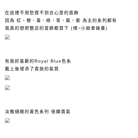
在這裡不用愁買不到合心意的首飾
因為
紅、橙、黃、綠、青、藍、紫
為主的系列都有
我真的想把整店的首飾都買下
(
喂
~
小姐會破產
)
有我好喜歡的
Royal Blue
色系
戴上後增添了貴族的氣質
淡雅細緻的黃色系列
很顯貴氣