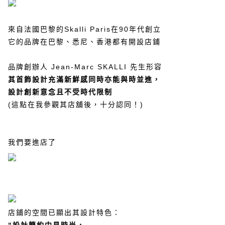
來自法國巴黎的
Skalli Paris
在
90
年代創立
它的品牌在巴黎、悉尼、香港都有開設店鋪
品牌創辦人
Jean-Marc SKALLI
先生形容
其首飾設計
充滿新鮮感同時亦能與時並進
，
設計創新意念且不受時代限制
(
這點在我參觀其店舖後，十分認同！
)
我們要進店了
店鋪
的空間已顯出其設計特色：
“
設計簡約中見時尚，