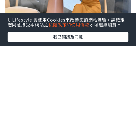
U Lifestyle 會使用Cookies來改善您的網站體驗，請確定
您同意接受本網站之
私隱政策和使用條款
才可繼續瀏覽。
我已閱讀及同意
🕯️向自己許願，從「自愛」開始——
VÖODÖOMÖI 好魔
源自法文 VOEU de Moi，由萬智杏醫師
（Dr. Joseph Wan）於2017年創立 👩‍⚕️✨
以醫生專業 × 香氛藝術，打造日常療癒儀