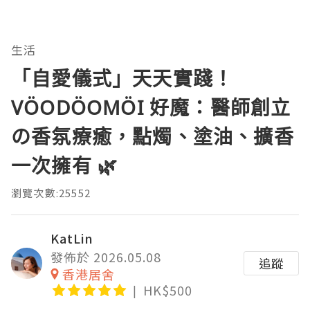
生活
「自愛儀式」天天實踐！
VÖODÖOMÖI 好魔：醫師創立
の香氛療癒，點燭、塗油、擴香
一次擁有 🌿
瀏覽次數:25552
KatLin
發佈於 2026.05.08
追蹤
香港居舍
HK$500