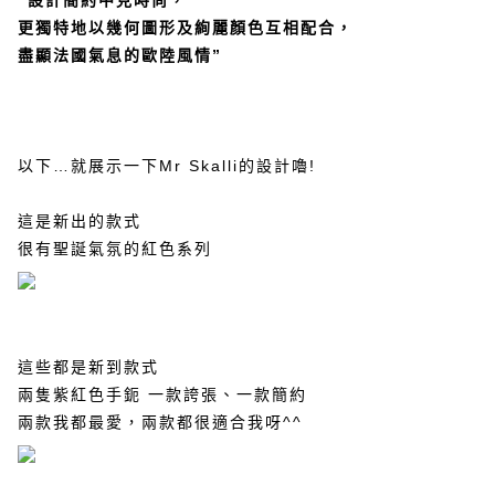
更獨特地以幾何圖形及絢麗顏色互相配合，
盡顯法國氣息的歐陸風情
”
以下
…
就展示一下
Mr
Skalli
的設計嚕
!
這是新出的款式
很有聖誕氣氛的紅色系列
這些都是新到款式
兩隻紫紅色手鈪
一款誇張、一款簡約
兩款我都最愛，兩款都很適合我呀
^^