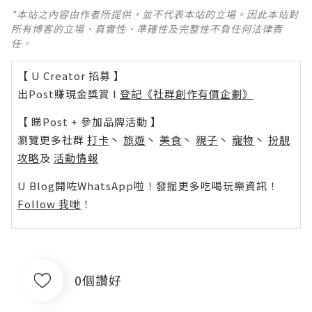
*本站之內容由作者所提供，並不代表本站的立場。因此本站對
所有博客的立場、真實性、準確性及完整性不負任何法律責
任。
【 U Creator 招募 】
出Post賺現金獎賞 l
登記《社群創作有價企劃》
【 睇Post + 參加品牌活動 】
瀏覽更多社群
打卡
丶
旅遊
丶
美食
丶
親子
丶
寵物
丶
扮靚
攻略
及
活動情報
U Blog開咗WhatsApp啦！發掘更多吃喝玩樂資訊！
Follow 我哋
！
0個讚好