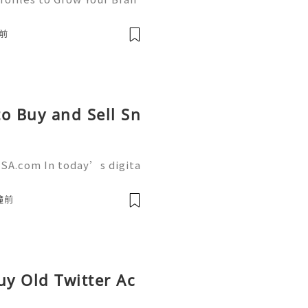
, Instagram has become on
a platforms for businesse
前
o Buy and Sell Sn
SA.com In today’s digita
 a powerful role in commu
g. AcckingUSA.com Snapch
鐘前
uy Old Twitter Ac