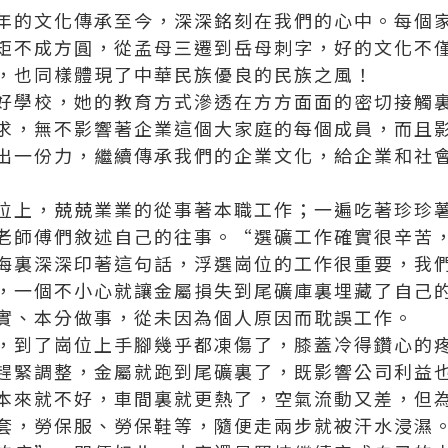
年的文化傳承至今，深深銘刻在我們的心中。每個
矩不成方圓，從孟母三遷到岳母刺字，好的文化不
，也同樣體現了中華民族優良的民族之風！
好學校，她的教育方式滲透在方方面面的密切接觸
求，無不影響著企業這個大家庭的每個成員，而且
出一份力，繼續傳承我們的企業文化，給企業和社
位上，兢兢業業的從事著本職工作；一遍吃著
珍珍
老師傅們敘述自己的往事。“選礦工作確實很辛苦
海裏深深印著這句話，浮選崗位的工作很重要，我
，一個不小心就讓金屬損失到尾礦庫裏埋藏了自己
實、本分做事，從未因為個人原因而耽誤工作。
，到了崗位上手腳幾乎都凍傷了，膝蓋冷得鑽心的
趕緊調整，金屬就跑到尾礦裏了，既影響公司利益
本來就不好，車間裏就更熱了，空氣流動又差，但
套，勞保服、勞保鞋等，隨便走兩步就被汗水浸濕