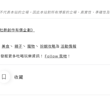
並不代表本站的立場。因此本站對所有博客的立場、真實性、準確性
社群創作有價企劃》
】
丶
美食
丶
親子
丶
寵物
丶
扮靚攻略
及
活動情報
p啦！發掘更多吃喝玩樂資訊！
Follow 我哋
！
收藏