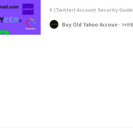
X (Twitter) Account Security Guide
and Grow Your Account Organically 
e of the world's most popular soci
Buy Old Yahoo Accoun
34分
cting millions of use