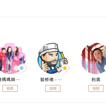
儍媽媽與兩隻小魔怪之家
裝修佬 - 香港一站式網上裝修平台
利奧
追蹤
追蹤
追蹤