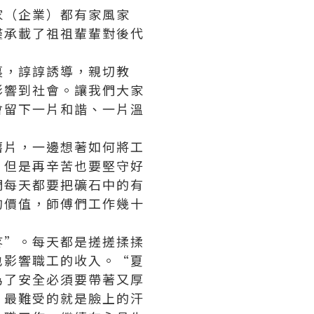
家（企業）都有家風家
僅承載了祖祖輩輩對後代
裏，諄諄誘導，親切教
影響到社會。讓我們大家
會留下一片和諧、一片溫
薯片
，一邊想著如何將工
，但是再辛苦也要堅守好
們每天都要把礦石中的有
的價值，師傅們工作幾十
疼”。每天都是搓搓揉揉
也影響職工的收入。“夏
為了安全必須要帶著又厚
。最難受的就是臉上的汗