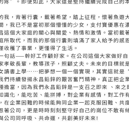
的疼”。即便如此，大家還是堅持繼續完成自己的
的我，背著行囊，載著希望，踏上征程，懷著魚遊
間，我已不是當初那個懵懂的少女，
支付寶優惠
在
昌這個大家庭的關心與關愛、熱情和激情。當初載
庭所取代，而我的那個行囊則填滿了家人給予的感
僅收穫了事業，更懂得了生活。
一句話——幹好工作顧好家。在公司這個大家做好自
家孝敬長輩，教導孩子，照顧丈夫。未來的目標就是
女讀書上學……把夢想一個一個實現，其實這就是
我們持續發揚永昌鉛鋅的艱苦奮鬥精神，真正把企
種擔當，因為我們永昌鉛鋅是一支召之即來 、來之
知識化，能吃苦、能拼搏，對企業有感情，對工作
，在企業困難的時候能夠同企業一起克服困難、共
恩著公司，更是時時刻刻堅守好自己的崗位不敢有
與公司同呼吸、共命運，共創美好未來!