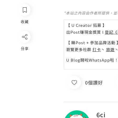
*本站之內容由作者所提供，
收藏
【 U Creator 招募 】
出Post賺現金獎賞 l
登記《
【 睇Post + 參加品牌活動 
分享
瀏覽更多社群
打卡
丶
旅遊
U Blog開咗WhatsAp
0個讚好
6ci