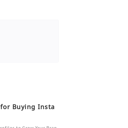
for Buying Insta
rofiles to Grow Your Bran