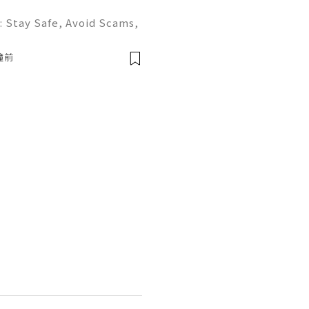
: Stay Safe, Avoid Scams,
X (formerly Twitter) is on
al media platforms, conne
鐘前