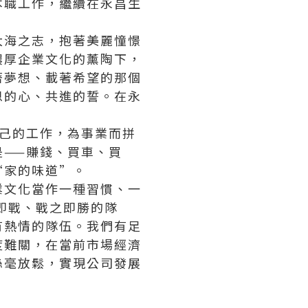
本職工作，繼續在永昌生
大海之志，抱著美麗憧憬
濃厚企業文化的薰陶下，
著夢想、載著希望的那個
恩的心、共進的誓。在永
己的工作，為事業而拼
——賺錢、買車、買
“家的味道”。
業文化當作一種習慣、一
即戰、戰之即勝的隊
有熱情的隊伍。我們有足
度難關，在當前市場經濟
絲毫放鬆，實現公司發展