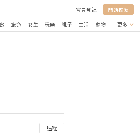
會員登記
開始撰寫
食
旅遊
女生
玩樂
親子
生活
寵物
行山
更多
打卡
追蹤