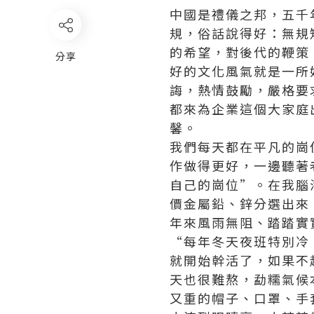
中國是禮儀之邦，五千
規，俗話說得好：無規
的希望，對後代的鞭策
分享
好的文化風氣就是一所
誨，熱情鼓勵，嚴格要
都來為企業這個大家庭
馨。
我們每天都在平凡的崗
作做得更好，一邊聽著
自己的崗位”。在我腦
價金屬鉛、鋅分選出來
年來風雨無阻、踏踏實
“每年冬天夜班特別冷
就開始幹活了，如果不
天也很難熬，勐糯氣候
又重的帽子、口罩、手