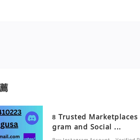
薦
8 Trusted Marketplaces 
gram and Social ...
Buy Instagram Account – Verified P