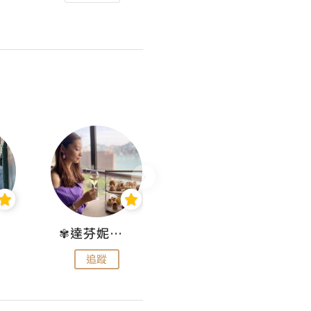
✾達芬妮•愛孩子•愛生活✾
wendysugar享受生活gogogo
追蹤
追蹤