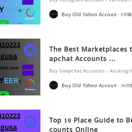
d Faster In today’s digital world
e of the most powerful social medi
Buy Old Yahoo Accoun
5分鐘
s, influencers, marketer
The Best Marketplaces t
apchat Accounts ...
Buy Snapchat Accounts – AcckingU
l era, social media platforms play
nication, branding, and marketin
Buy Old Yahoo Accoun
26分
at has become one of the most
Top 10 Place Guide to B
counts Online