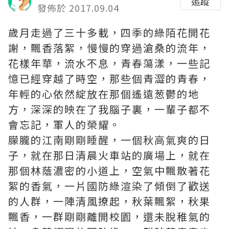
追蹤
發佈於 2017.09.04
歲月走過了三十多載，四季的綠陌花開花
謝，飄香落絮，慢慢的穿過滄桑的流年，
花樣年華，流水不息，青春蕩漾，一些記
憶已經穿越了時空，那些個青澀的青春，
年輕的心依然綻放在那個遙遠葱鬱的地
方，深深的映在了我腦子裏，一輩子都不
會忘記，軍人的榮耀。
朦朧的江南剛剛睡醒，一個秋高氣爽的日
子，就在那日清晨火車站的廣場上，就在
那個林蔭濃密的小道上，空氣中飄散著花
絮的香氣，一片國防綠渲染了傾倒了歡送
的人群，一陣清風撩起，秋葉飄絮，秋果
飄香，一群剛剛離開校園，還未脫稚氣的