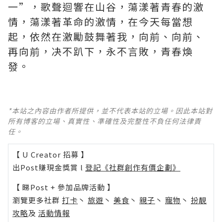
一”，歌聲迴響在山谷，蕩漾著青春的激
情，蕩漾著革命的激情，在今天每當想
起，依然在激勵鼓舞著我，向前、向前、
再向前，决不趴下，永不言敗，青春煥
發。
*本站之內容由作者所提供，並不代表本站的立場。因此本站對
所有博客的立場、真實性、準確性及完整性不負任何法律責
任。
【 U Creator 招募 】
出Post賺現金獎賞 l
登記《社群創作有價企劃》
【 睇Post + 參加品牌活動 】
瀏覽更多社群
打卡
丶
旅遊
丶
美食
丶
親子
丶
寵物
丶
扮靚
攻略
及
活動情報