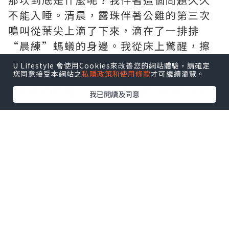
不能入睡。清晨，露珠伴著公雞的第三次
鳴叫從葉尖上滴了下來，滴在了一排排
“晨練”螞蟻的身邊。我從床上驚醒，擦
了擦嘴邊的口水，迷迷糊糊地去吃飯了。
U Lifestyle 會使用Cookies來改善您的網站體驗，請確定
您同意接受本網站之
私隱政策和使用條款
才可繼續瀏覽。
路上朋友問我：“快畢業了，你就不准備
給他說句話嗎？”我聽到這話才明白，原
我已閱讀及同意
來心裏一直過不去的坎是這。我撇撇嘴，
嘴硬的說：“哼，我跟他說話？做夢
吧！”
好吧，我承認我是刀子嘴，豆腐心。當天
下午，陽光照著教室，照著黑板，也照著
我們，照的我們昏昏欲睡。
可睡意沒多一會兒便被叮叮作響的放學鈴
聲吵得沒有影，“養精蓄銳”的同學們一