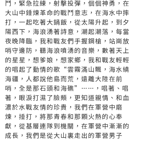
鬥，緊急拉練，射擊投彈，個個神勇，在
大山中錘煉革命的戰鬥意志，在海水中摔
打，一起吃著大鍋飯，從太陽升起，到夕
陽西下，海浪湧著詩意，潮起潮落，每當
夜晚降臨，我和戰友們手握鋼槍，站崗放
哨守邊防，聽海浪噴湧的音樂，數著天上
的星星，想爹娘，想家鄉，我和戰友輕輕
的唱起了動情的歌“雲霧滿山飄，海水繞
海疆，人都說他島而荒，遠離大陸在前
哨，全是那石頭和海礁”……，唱著、唱
著，眼淚打濕了臉頰，更知道親情、和血
濃於水戰友情的珍貴，我們在軍營中磨
煉，捶打，將那青春和那顆火熱的心奉
獻，從基層連隊到機關，在軍營中漸漸的
成長，我們是從大山裏走出的軍營男子