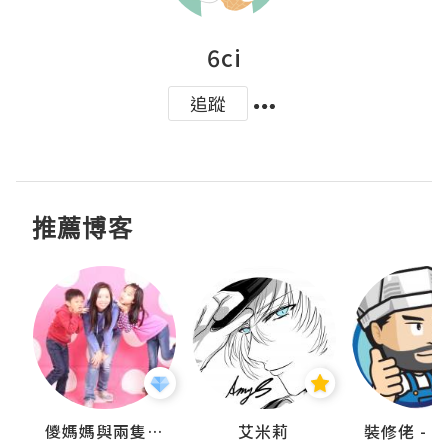
6ci
追蹤
推薦博客
點滴
儍媽媽與兩隻小魔怪之家
艾米莉