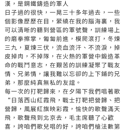
漢，是鋼鐵鑄造的軍人
日子過的很快，一晃三十多年過去，一些
個影像歷歷在目，縈繞在我的腦海裏，我
可以清晰的聽到營區的軍號聲，訓練場上
的磨拳擦掌，匍匐前進，模爬滾打，冬煉
三九，夏煉三伏，流血流汗、不流淚，掉
皮掉肉，不掉隊，在火熱的軍營中鍛造革
命的戰鬥意志，在艱苦的訓練凝聚了戰友
情、兄弟情，讓我難以忘卻的上下鋪的兄
弟，那麼純真無私的友誼。
每一次的打靶歸來，在夕陽下我們唱著歌
“日落西山紅霞飛，戰士打靶把營歸、把
營歸，風展紅旗映彩霞，愉快的歌聲滿天
飛，歌聲飛到北京去，毛主席聽了心歡
喜，誇咱們歌兒唱的好，誇咱們槍法數第