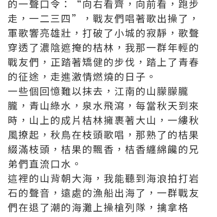
的一聲口令：“向右看齊，向前看，跑步
走，一二三四”，戰友們唱著歌出操了，
軍歌響亮雄壯，打破了小城的寂靜，歌聲
穿透了濃陰遮掩的桔林，我那一群年輕的
戰友們，正踏著矯健的步伐，踏上了青春
的征途，走進激情燃燒的日子。
一些個回憶難以抹去，江南的山朦朦朧
朧，青山綠水，泉水飛瀉，每當秋天到來
時，山上的成片桔林擁裹著大山，一縷秋
風撩起，秋鳥在枝頭歌唱，那熟了的桔果
綴滿枝頭，桔果的飄香，桔香纏綿饞的兄
弟們直流口水。
這裡的山背朝大海，我能聽到海浪拍打岩
石的聲音，遠處的漁船出海了，一群戰友
們在退了潮的海灘上操槍列隊，擒拿格