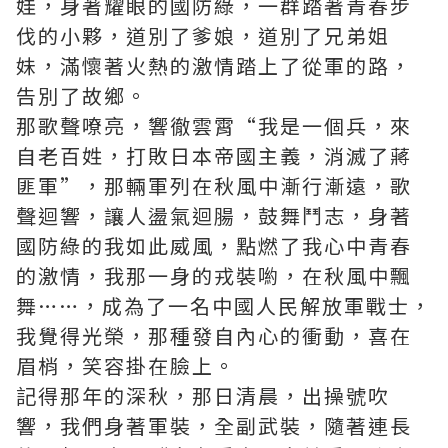
娃，身著耀眼的國防綠，一群踏著青春步
伐的小夥，道別了爹娘，道別了兄弟姐
妹，滿懷著火熱的激情踏上了從軍的路，
告別了故鄉。
那歌聲嘹亮，響徹雲霄“我是一個兵，來
自老百姓，打敗日本帝國主義，消滅了蔣
匪軍”，那輛軍列在秋風中漸行漸遠，歌
聲迴響，讓人盪氣迴腸，鼓舞鬥志，身著
國防綠的我如此威風，點燃了我心中青春
的激情，我那一身的戎裝喲，在秋風中飄
舞……，成為了一名中國人民解放軍戰士，
我覺得光榮，那種發自內心的衝動，喜在
眉梢，笑容掛在臉上。
記得那年的深秋，那日清晨，出操號吹
響，我們身著軍裝，全副武裝，隨著連長