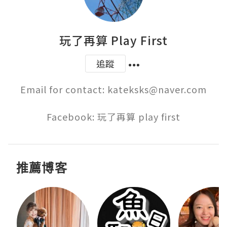
玩了再算 Play First
追蹤
Email for contact: kateksks@naver.com

Facebook: 玩了再算 play first
推薦博客