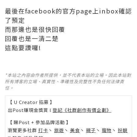
最後在facebook的官方page上inbox確認
了預定
而那邊也是很快回覆
回覆也是一清二楚
這點要讚囉!
*本站之內容由作者所提供，並不代表本站的立場。因此本站對
所有博客的立場、真實性、準確性及完整性不負任何法律責
任。
【 U Creator 招募 】
出Post賺現金獎賞 l
登記《社群創作有價企劃》
【 睇Post + 參加品牌活動 】
瀏覽更多社群
打卡
丶
旅遊
丶
美食
丶
親子
丶
寵物
丶
扮靚