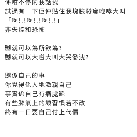
係咁不停鬧我話我
試過有一下佢仲貼住我塊臉發癲咆哮大叫
「啊!!!啊!!!啊!!!」
非失控和恐怖
嬲就可以為所欲為?
嬲就可以大嗌大叫大哭發洩?
嬲係自己的事
你覺得係人地激親自己
事實係自己有痛處罷
有些脾氣上的壞習慣若不改
終有一日要自己付上代價