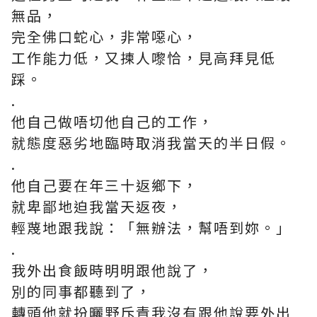
無品，
完全佛口蛇心，非常噁心，
工作能力低，又揀人嚟恰，見高拜見低
踩。
.
他自己做唔切他自己的工作，
就態度惡劣地臨時取消我當天的半日假。
.
他自己要在年三十返鄉下，
就卑鄙地迫我當天返夜，
輕蔑地跟我說：「無辦法，幫唔到妳。」
.
我外出食飯時明明跟他說了，
別的同事都聽到了，
轉頭他就扮曬野斥責我沒有跟他說要外出