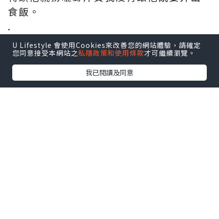
食飯。
.
檯上一堆的雜物不是我放的，
U Lifestyle 會使用Cookies來改善您的網站體驗，請確定
您同意接受本網站之
私隱政策和使用條款
才可繼續瀏覽。
他就用對待妹仔的口氣命令我：
「執好張檯呀！」
我已閱讀及同意
*本站之內容由作者所提供，並不代表本站的立場。因此本站對
所有博客的立場、真實性、準確性及完整性不負任何法律責
任。
【 U Creator 招募 】
出Post賺現金獎賞 l
登記《社群創作有價企劃》
【 睇Post + 參加品牌活動 】
瀏覽更多社群
打卡
丶
旅遊
丶
美食
丶
親子
丶
寵物
丶
扮靚