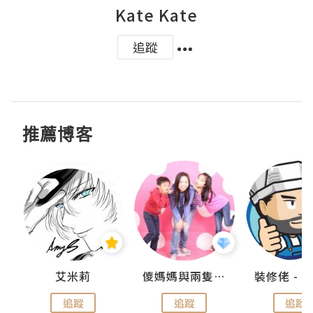
Kate Kate
追蹤
推薦博客
點滴
艾米莉
儍媽媽與兩隻小魔怪之家
追蹤
追蹤
追蹤