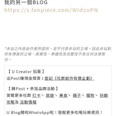
我的另一個BLOG
https://s.fanpiece.com/WIdzoPN
*本站之內容由作者所提供，並不代表本站的立場。因此本站對
所有博客的立場、真實性、準確性及完整性不負任何法律責
任。
【 U Creator 招募 】
出Post賺現金獎賞 l
登記《社群創作有價企劃》
【 睇Post + 參加品牌活動 】
瀏覽更多社群
打卡
丶
旅遊
丶
美食
丶
親子
丶
寵物
丶
扮靚
攻略
及
活動情報
U Blog開咗WhatsApp啦！發掘更多吃喝玩樂資訊！