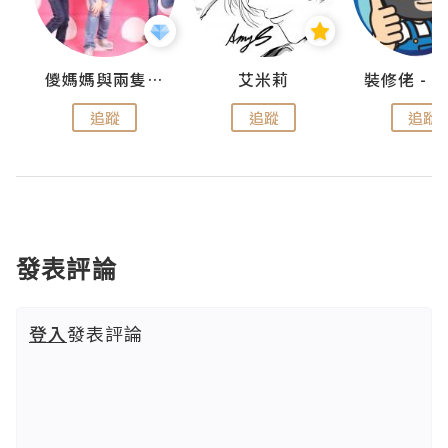
點滴
儍媽媽與兩隻小魔怪之家
艾米莉
追蹤
追蹤
追蹤
發表評論
登入
發表評論