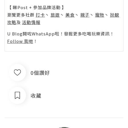
【 睇Post + 參加品牌活動 】
瀏覽更多社群
打卡
丶
旅遊
丶
美食
丶
親子
丶
寵物
丶
扮靚
攻略
及
活動情報
U Blog開咗WhatsApp啦！發掘更多吃喝玩樂資訊！
Follow 我哋
！
0個讚好
收藏