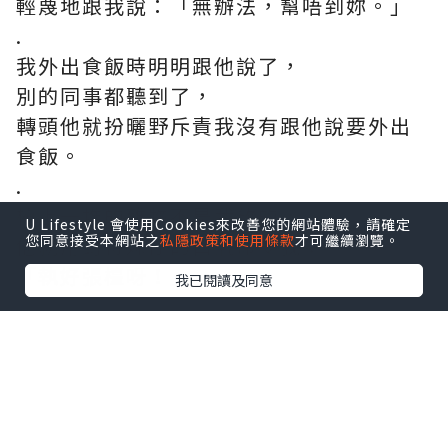
輕蔑地跟我說：「無辦法，幫唔到妳。」
.
我外出食飯時明明跟他說了，
別的同事都聽到了，
轉頭他就扮曬野斥責我沒有跟他說要外出
食飯。
.
檯上一堆的雜物不是我放的，
U Lifestyle 會使用Cookies來改善您的網站體驗，請確定
您同意接受本網站之
私隱政策和使用條款
才可繼續瀏覽。
他就用對待妹仔的口氣命令我：
「執好張檯呀！」
我已閱讀及同意
*本站之內容由作者所提供，並不代表本站的立場。因此本站對
所有博客的立場、真實性、準確性及完整性不負任何法律責
任。