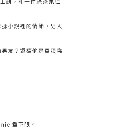
莓芝士餅，和一件綠茶果仁
依據小說裡的情節，男人
的前男友？還猜他是買蛋糕
ie 垂下眼。