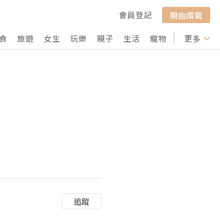
會員登記
開始撰寫
食
旅遊
女生
玩樂
親子
生活
寵物
行山
更多
打卡
追蹤