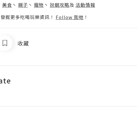
丶
美食
丶
親子
丶
寵物
丶
扮靚攻略
及
活動情報
p啦！發掘更多吃喝玩樂資訊！
Follow 我哋
！
收藏
ate