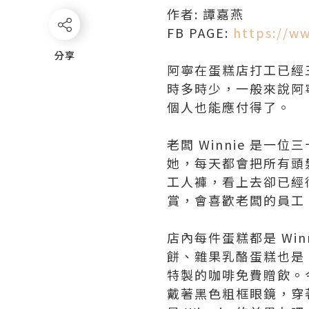
作者: 譚嘉燕
FB PAGE:
https://w
分享
分享
阿寧在蛋糕店打工已經
時多時少，一般來說阿
個人也能應付得了。
老闆 Winnie 是
她，每天都會把所有頭
工人褲，看上去卻已經很
賞，會喜歡老闆的員工
店內每件蛋糕都是 Wi
餅、雜果乳酪蛋糕也是 W
特製的咖啡免費贈飲。今
戴著黑色粗框眼鏡，穿著