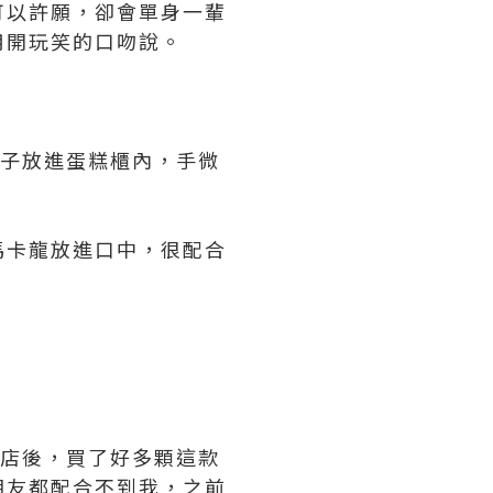
可以許願，卻會單身一輩
，用開玩笑的口吻說。
盤子放進蛋糕櫃內，手微
顆馬卡龍放進口中，很配合
開店後，買了好多顆這款
朋友都配合不到我，之前