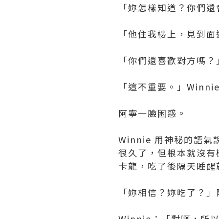
「妳怎樣知道？你們還
「他住我樓上，見到面還
「你們還喜歡對方嗎？
「這不重要。」Winn
阿寧一臉困惑。
Winnie 用神秘的
很久了，但根本就沒有
卡龍，吃了後隔天睡醒
「妳相信？妳吃了？」
Winnie：「對啊，