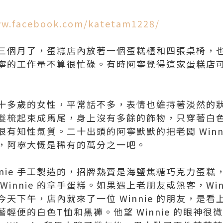
ww.facebook.com/katetam1228/
三個月了，蛋糕店內放著一個蛋糕櫃和四張桌椅，
寧的工作量不算很忙碌。有時阿寧覺得這家蛋糕店
一位三十多歲的女性，平常話不多，表情也維持著淡然
髮梳起束成馬尾，身上沒有多餘的飾物，只穿著白色 
有知性氣質。二十出頭的阿寧默默的把老闆 Winn
，阿寧大慨是稀有的萬分之一吧。
nnie 手工製造的，招牌熱賣是海鹽焦糖巧克力蛋
innie 的拿手蛋糕。如果遇上老朋友或熟客，Win
天下午，店內就來了一位 Winnie 的朋友，是
輕便的白色T恤和黑褲。他望 Winnie 的眼神