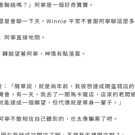
會聯絡嗎？」阿寧是一個好奇寶寶。
是會聊一下天。Winnie 平常不會跟阿寧聊這麼
」阿寧直接地問。
ie 轉臉望著阿寧，神情有點落寞。
語氣說：「簡單說，就是兩年前，我很想達成開蛋糕店
機會。有一天，我去了一間馬卡龍店，店家的老闆
就能達成一個願望，但代價就是單身一輩子。」
阿寧不敢相信自己聽到的，也太像騙案了吧。
所以現在我就成功開店了啊，不然我怎樣開店啊？」