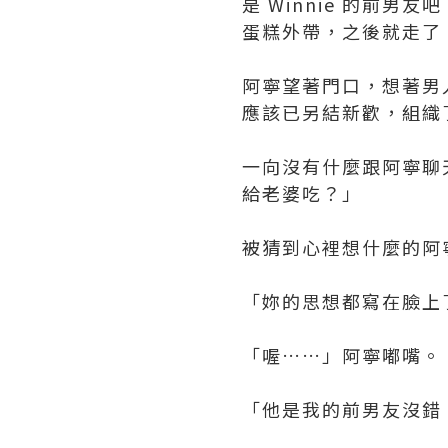
是 Winnie 的前男
蛋糕外帶，之後就走了，也
阿寧望著門口，想著男
應該已另結新歡，組織
一向沒有什麼跟阿寧聊天
給老婆吃？」
被猜到心裡想什麼的阿
「妳的思想都寫在臉上了
「喔……」阿寧嘟嘴。
「他是我的前男友沒錯，