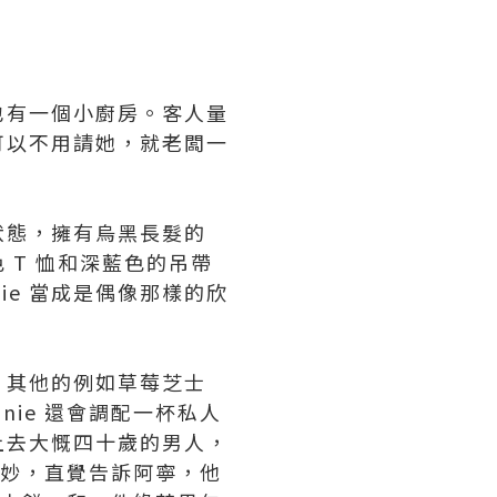
也有一個小廚房。客人量
可以不用請她，就老闆一
的狀態，擁有烏黑長髮的
T 恤和深藍色的吊帶
ie 當成是偶像那樣的欣
糕，其他的例如草莓芝士
nie 還會調配一杯私人
看上去大慨四十歲的男人，
很微妙，直覺告訴阿寧，他