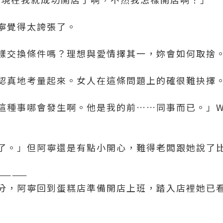
寧覺得太誇張了。
交換條件嗎？理想與愛情擇其一，妳會如何取捨。」W
認真地考量起來。女人在這條問題上的確很難抉擇
種事哪會發生啊。他是我的前……同事而已。」Win
了。」但阿寧還是有點小開心，難得老闆跟她說了
————
，阿寧回到蛋糕店準備開店上班，踏入店裡她已看見 