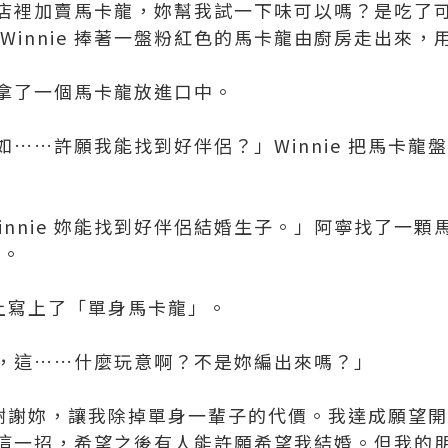
店裡加賣馬卡龍，妳幫我試一下味可以嗎？是吃了
Winnie 捧著一盤粉紅色的馬卡龍由廚房走出來
拿了一個馬卡龍放進口中。
……許願我能找到好伴侶？」Winnie 把馬卡龍
innie 妳能找到好伴侶結婚生子。」阿寧找了一
的。
牌子上寫上了「單身馬卡龍」。
，這……什麼玩意啊？不是妳編出來嗎？」
：「謝謝妳，讓我除掉單身一輩子的代價。我達成願望
這一招，希望之後有人能許願希望我結婚。但我的