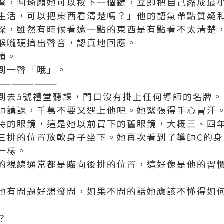
著，阿琦願她可以按下一個鍵，立即把自己縮成最
生活，可以把東西看清楚嗎？」他的語氣帶點質疑
深，雖然有時候看遠一點的東西是有點看不太清楚
喉嚨硬擠出聲音，認真地回應。
頭。
到一聲「哦」。
————————
到去5號禮堂聽課，門口沒有掛上任何導師的名牌。
師講課，千萬不要又遇上他吧。她緊張得手心冒汗
時的眼鏡，這是她以前買下的舊眼鏡，大概三、四
三排的位置放軟身子坐下。她再次看到了導師C的
一樣。
的視線通常都是瞄向後排的位置，這好像是他的習
她有問題好想發問，如果不問的話她應該不懂得如
？