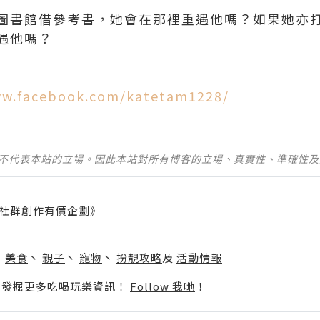
圖書館借參考書，她會在那裡重遇他嗎？如果她亦
遇他嗎？
ww.facebook.com/katetam1228/
並不代表本站的立場。因此本站對所有博客的立場、真實性、準確性
社群創作有價企劃》
】
丶
美食
丶
親子
丶
寵物
丶
扮靚攻略
及
活動情報
p啦！發掘更多吃喝玩樂資訊！
Follow 我哋
！