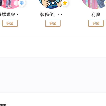
儍媽媽與兩隻小魔怪之家
裝修佬 - 香港一站式網上裝修平台
利奧
追蹤
追蹤
追蹤