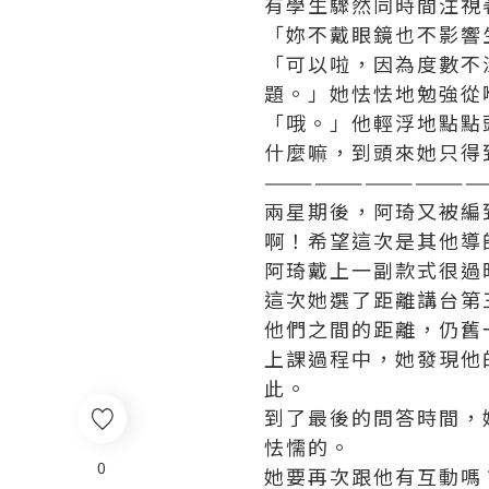
有學生驟然同時間注視
「妳不戴眼鏡也不影響
「可以啦，因為度數不
題。」她怯怯地勉強從
「哦。」他輕浮地點點
什麼嘛，到頭來她只得
—————————————
兩星期後，阿琦又被編
啊！希望這次是其他導
阿琦戴上一副款式很過
這次她選了距離講台第
他們之間的距離，仍舊
上課過程中，她發現他
此。
到了最後的問答時間，
怯懦的。
0
她要再次跟他有互動嗎