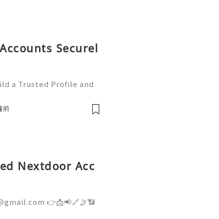
Accounts Securel
ld a Trusted Profile and
tHub is one of the worl
e development and collabo
鐘前
fied Nextdoor Acc
@gmail.com 👉📩📢🔗🤳📶
👉📩📢🔗🤳📶💼 ➤ Telegram: