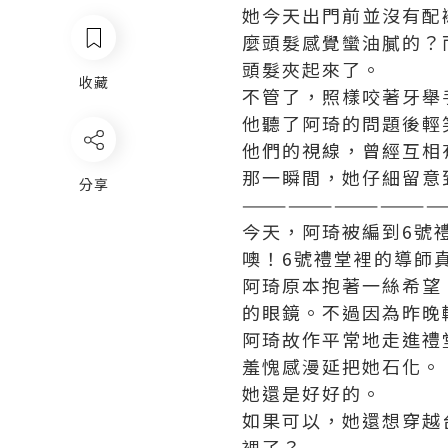
她今天出門前並沒有配
麼頭髮感覺蠻油膩的？
頭髮夾起來了。
收藏
不管了，照樣咬著牙舉
他聽了阿琦的問題後輕
他們的視線，曾經互相
那一瞬間，她仔細留意
分享
—————————————
今天，阿琦被編到6號
噢！6號禮堂裡的導師
阿琦原本抱著一絲希望
的眼鏡。不過因為昨晚
阿琦故作平常地走進禮
羞愧感漫延把她石化。
她還是好好的。
如果可以，她還想穿越
裡了？