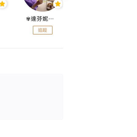
✾達芬妮•愛孩子•愛生活✾
wendysugar享受生活gogogo
追蹤
追蹤