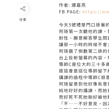
作者: 譚嘉燕
FB PAGE:
https://w
分享
今天5號禮堂門口掛著
阿琦第一次聽他的課，
耐性、願意解答學生問
讓那一小時的時候不會
阿琦選了倒數第二排的
台上投射螢幕的內容，
導師C是位大約三十多
道這會是這位導師留下
講課的過程中導師C很
阿琦留意到他好像有意
純地好好的講課，而她
而好死不死她剛好被他
「不……不好意見，因為