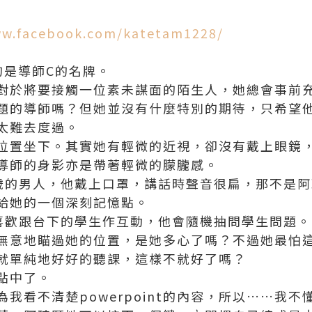
ww.facebook.com/katetam1228/
的是導師C的名牌。
對於將要接觸一位素未謀面的陌生人，她總會事前
題的導師嗎？但她並沒有什麼特別的期待，只希望
太難去度過。
位置坐下。其實她有輕微的近視，卻沒有戴上眼鏡
導師的身影亦是帶著輕微的朦朧感。
歲的男人，他戴上口罩，講話時聲音很扁，那不是
給她的一個深刻記憶點。
喜歡跟台下的學生作互動，他會隨機抽問學生問題。
無意地瞄過她的位置，是她多心了嗎？不過她最怕
就單純地好好的聽課，這樣不就好了嗎？
點中了。
我看不清楚powerpoint的內容，所以……我