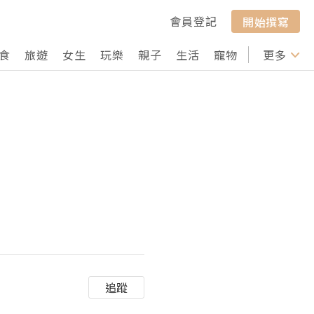
會員登記
開始撰寫
食
旅遊
女生
玩樂
親子
生活
寵物
行山
更多
打卡
追蹤