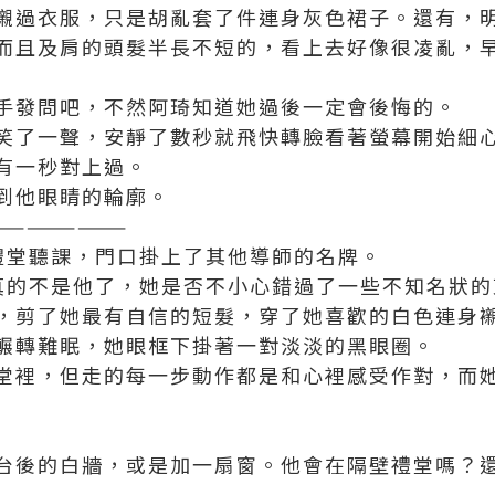
襯過衣服，只是胡亂套了件連身灰色裙子。還有，
而且及肩的頭髮半長不短的，看上去好像很凌亂，
手發問吧，不然阿琦知道她過後一定會後悔的。
笑了一聲，安靜了數秒就飛快轉臉看著螢幕開始細
有一秒對上過。
到他眼睛的輪廓。
————————
禮堂聽課，門口掛上了其他導師的名牌。
真的不是他了，她是否不小心錯過了一些不知名狀的
，剪了她最有自信的短髮，穿了她喜歡的白色連身
輾轉難眠，她眼框下掛著一對淡淡的黑眼圈。
堂裡，但走的每一步動作都是和心裡感受作對，而
台後的白牆，或是加一扇窗。他會在隔壁禮堂嗎？還