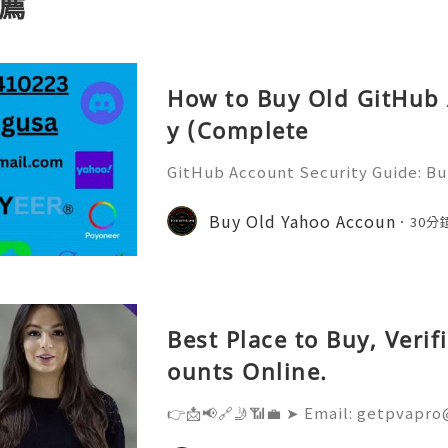
薦
How to Buy Old GitHub 
y (Complete
GitHub Account Security Guide: Bui
Protect Your Developer Identity Gi
d's leading platforms for softwar
Buy Old Yahoo Accoun
30分
ration. Millions of develo
Best Place to Buy, Veri
ounts Online.
👉📩📢🔗🤳📶💼 ➤ Email: getpvapro
💼 ➤ WhatsApp: +‪1 (201) 936-5345 