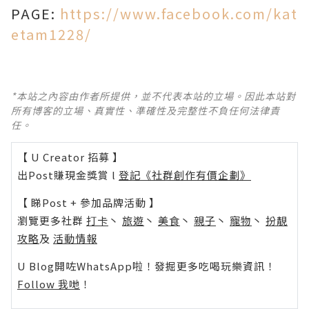
PAGE:
https://www.facebook.com/kat
etam1228/
*本站之內容由作者所提供，並不代表本站的立場。因此本站對
所有博客的立場、真實性、準確性及完整性不負任何法律責
任。
【 U Creator 招募 】
出Post賺現金獎賞 l
登記《社群創作有價企劃》
【 睇Post + 參加品牌活動 】
瀏覽更多社群
打卡
丶
旅遊
丶
美食
丶
親子
丶
寵物
丶
扮靚
攻略
及
活動情報
U Blog開咗WhatsApp啦！發掘更多吃喝玩樂資訊！
Follow 我哋
！