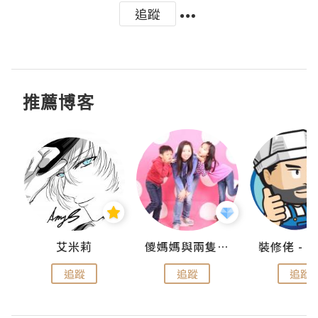
追蹤
推薦博客
點滴
艾米莉
儍媽媽與兩隻小魔怪之家
追蹤
追蹤
追蹤