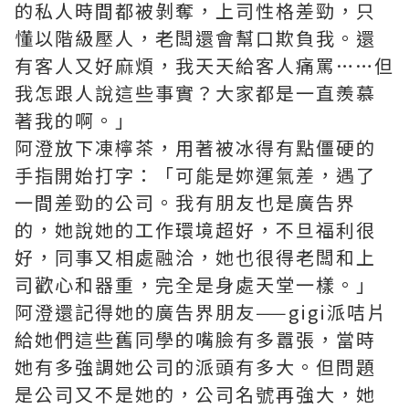
的私人時間都被剝奪，上司性格差勁，只
懂以階級壓人，老闆還會幫口欺負我。還
有客人又好麻煩，我天天給客人痛罵……但
我怎跟人說這些事實？大家都是一直羨慕
著我的啊。」
阿澄放下凍檸茶，用著被冰得有點僵硬的
手指開始打字：「可能是妳運氣差，遇了
一間差勁的公司。我有朋友也是廣告界
的，她說她的工作環境超好，不旦福利很
好，同事又相處融洽，她也很得老闆和上
司歡心和器重，完全是身處天堂一樣。」
阿澄還記得她的廣告界朋友——gigi派咭片
給她們這些舊同學的嘴臉有多囂張，當時
她有多強調她公司的派頭有多大。但問題
是公司又不是她的，公司名號再強大，她