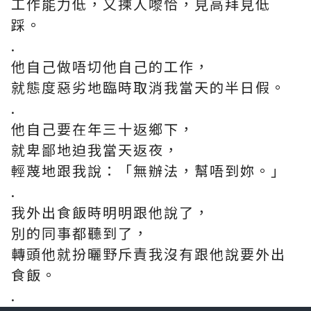
工作能力低，又揀人嚟恰，見高拜見低
踩。
.
他自己做唔切他自己的工作，
就態度惡劣地臨時取消我當天的半日假。
.
他自己要在年三十返鄉下，
就卑鄙地迫我當天返夜，
輕蔑地跟我說：「無辦法，幫唔到妳。」
.
我外出食飯時明明跟他說了，
別的同事都聽到了，
轉頭他就扮曬野斥責我沒有跟他說要外出
食飯。
.