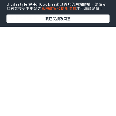
檯上一堆的雜物不是我放的，
U Lifestyle 會使用Cookies來改善您的網站體驗，請確定
您同意接受本網站之
私隱政策和使用條款
才可繼續瀏覽。
他就用對待妹仔的口氣命令我：
「執好張檯呀！」
我已閱讀及同意
*本站之內容由作者所提供，並不代表本站的立場。因此本站對
所有博客的立場、真實性、準確性及完整性不負任何法律責
任。
【 U Creator 招募 】
出Post賺現金獎賞 l
登記《社群創作有價企劃》
【 睇Post + 參加品牌活動 】
瀏覽更多社群
打卡
丶
旅遊
丶
美食
丶
親子
丶
寵物
丶
扮靚
攻略
及
活動情報
U Blog開咗WhatsApp啦！發掘更多吃喝玩樂資訊！