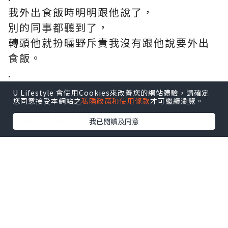
我外出食飯時明明跟他說了，
別的同事都聽到了，
轉頭他就扮曬野斥責我沒有跟他說要外出
食飯。
.
檯上一堆的雜物不是我放的，
U Lifestyle 會使用Cookies來改善您的網站體驗，請確定
您同意接受本網站之
私隱政策和使用條款
才可繼續瀏覽。
他就用對待妹仔的口氣命令我：
「執好張檯呀！」
我已閱讀及同意
*本站之內容由作者所提供，並不代表本站的立場。因此本站對
所有博客的立場、真實性、準確性及完整性不負任何法律責
任。
【 U Creator 招募 】