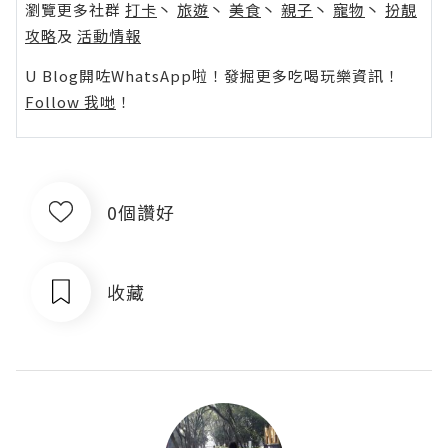
瀏覽更多社群
打卡
丶
旅遊
丶
美食
丶
親子
丶
寵物
丶
扮靚
攻略
及
活動情報
U Blog開咗WhatsApp啦！發掘更多吃喝玩樂資訊！
Follow 我哋
！
0個讚好
收藏