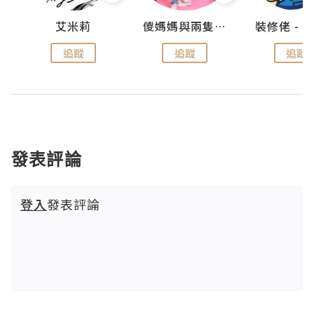
點滴
艾米莉
儍媽媽與兩隻小魔怪之家
追蹤
追蹤
追蹤
發表評論
登入
發表評論