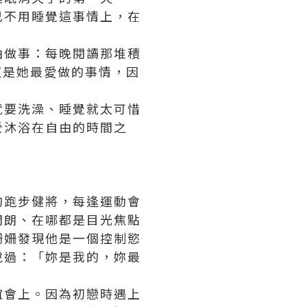
己不用睡覺這事情上，在
由做事：每晚閱讀那堆積
這是她最愛做的事情，因
就要洗澡、睡覺就太可惜
受沐浴在自由的時間之
的跑步健將，每逢運動會
開朗、在哪都是目光焦點
姍姍發現他是一個控制慾
說過：「妳是我的，妳最
誼會上。因為初戀時遇上