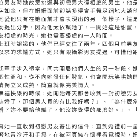
位男友時她故意挑選與初戀男大徑相庭的男生，他
字如金，但在姍姍面前卻話多得會手舞足蹈地大談
她愛他只有在她面前才會表現出的另一個樣子，這
動提出分手，因為他太依賴她了，一開始這是甜蜜
友相處的時光，她也需要獨處的一人時間。
上班時認識的，他們已經交往了兩年，四個月前男
以求的求婚方式，她只有跟攝影男友提過，可惜他
起牽手步入禮堂，同共開展他們人生的另一階段。她
個性溫和、從不向她發任何脾氣，也會開玩笑哄她
情獨立又成熟，簡直就像完美情人。
幸福快樂的時候，她開始每天都會收到一封初戀男
結婚了，那個男人真的有比我好嗎？」、「為什麼
婚？妳不要給他騙了，他沒妳覺得的那麼好。」、
真她一直收到初戀男友寄出的信件，直到婚禮前一
繁地冒冷汗和手震，在被阿真擁在懷裡看電視時，