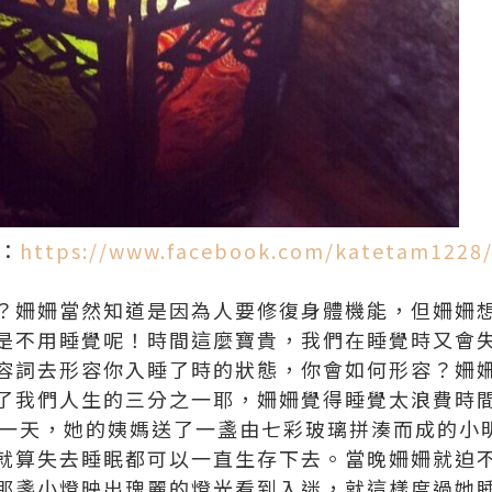
E：
https://www.facebook.com/katetam1228
？姍姍當然知道是因為人要修復身體機能，但姍姍
是不用睡覺呢！時間這麼寶貴，我們在睡覺時又會
容詞去形容你入睡了時的狀態，你會如何形容？姍
了我們人生的三分之一耶，姍姍覺得睡覺太浪費時
那一天，她的姨媽送了一盞由七彩玻璃拼湊而成的小
就算失去睡眠都可以一直生存下去。當晚姍姍就迫
那盞小燈映出瑰麗的燈光看到入迷，就這樣度過她