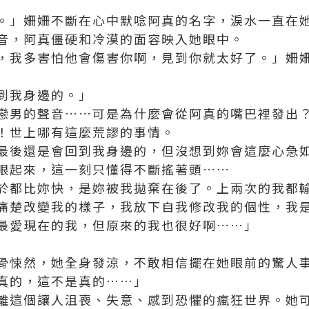
。」姍姍不斷在心中默唸阿真的名字，淚水一直在
音，阿真僵硬和冷漠的面容映入她眼中。
，我多害怕他會傷害你啊，見到你就太好了。」姍
到我身邊的。」
戀男的聲音……可是為什麼會從阿真的嘴巴裡發出
！世上哪有這麼荒謬的事情。
最後還是會回到我身邊的，但沒想到妳會這麼心急
眼起來，這一刻只懂得不斷搖著頭……
於都比妳快，是妳被我拋棄在後了。上兩次的我都
痛楚改變我的樣子，我放下自我修改我的個性，我
最愛現在的我，但原來的我也很好啊……」
骨悚然，她全身發涼，不敢相信擺在她眼前的驚人
真的，這不是真的……」
離這個讓人沮喪、失意、感到恐懼的瘋狂世界。她