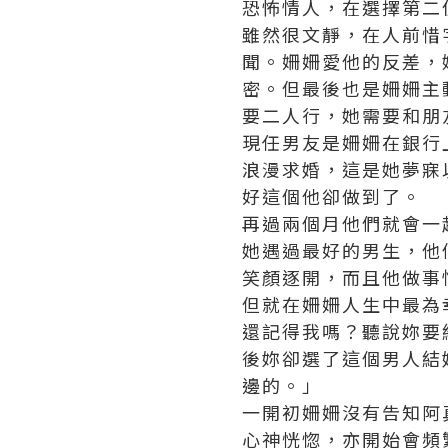
恐怖情人，在選擇第二
雖然很文靜，在人前惜
聞。姍姍愛他的反差，
密。但最後也是姍姍主
要二人行，她需要和朋
現任男友是姍姍在銀行
浪漫求婚，這是她夢寐
好這個他卻做到了。
再過兩個月他們就會一
她遇過最好的男生，他
笑顏逐開，而且他做事
但就在姍姍人生中最為
還記得我嗎？聽說妳要
後妳卻選了這個男人結
邊的。」
一開初姍姍沒有告知阿
心神恍惚，亦開始會頻