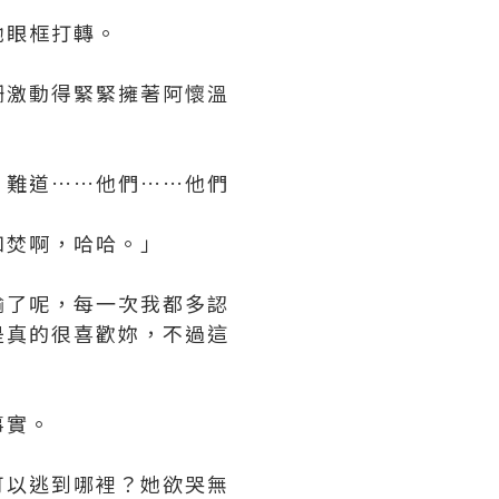
她眼框打轉。
姍激動得緊緊擁著阿懷溫
？難道……他們……他們
如焚啊，哈哈。」
輸了呢，每一次我都多認
是真的很喜歡妳，不過這
事實。
可以逃到哪裡？她欲哭無