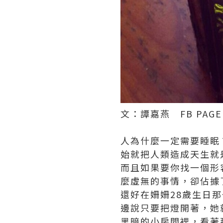
文：譚嘉燕 FB PAG
人為什麼一定需要睡眠
始就把人類造成天生就
而且如果要你找一個形
麼虛無的事情，卻佔據
還好在姍姍28歲生日
邊說只要把燈開著，她
黑暗的小房間裡，看著