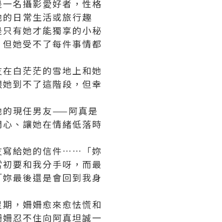
是一名攝影愛好者，性格
他的日常生活或旅行趣
是只有她才能獨享的小秘
，但她受不了每件事情都
友在白茫茫的雪地上和她
跟她到不了這階段，但幸
的現任男友——阿真是
開心、讓她在情緒低落時
友寫給她的信件……「妳
當初要和我分手呀，而最
「妳最後還是會回到我身
星期，姍姍愈來愈怯慌和
姍姍忍不住向阿真坦誠一