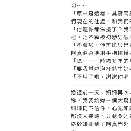
切……
「原來是這樣，其實兩
們現在的住處，和我們
「他連你都滋擾了？我
裡，她不願被初戀男破
「不會啦，他可能只是
阿真溫柔地用手指撫摸
「嗯……」時隔多年的
「要我幫妳泡杯熱牛奶
「不用了啦，謝謝你喔
———————————
婚禮前一天，姍姍再次
妳，我要給妳一個大驚
姍姍扔下信件，心亂如
都沒人接聽，只剩令她
終於姍姍到了阿真門外