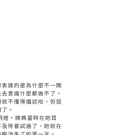
/
想表達的是為什麼不一開
失去意識什麼都做不了，
姍就不懂得描述啦。但這
間了。
明燈。姨媽當時在她耳
不及待嘗試過了，她就在
睡眠消失了的第一天。