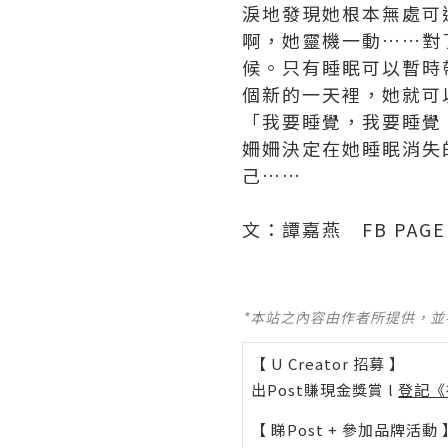
淚地發現她根本無處可
啊，她靈機一動……對
候。只有睡眠可以暫時
個新的一天裡，她就可
「我要睡覺，我要睡覺
姍姍決定在她睡眠消失
己……
文：譚嘉燕 FB PAG
*本站之內容由作者所提供，
【 U Creator 招募 】
出Post賺現金獎賞 l
登記《
【 睇Post + 參加品牌活動 