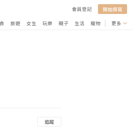
會員登記
開始撰寫
食
旅遊
女生
玩樂
親子
生活
寵物
行山
更多
打卡
追蹤