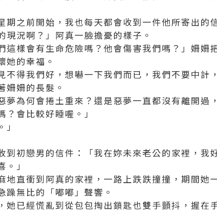
星期之前開始，我也每天都會收到一件他所寄出的
的現況啊？」阿真一臉擔憂的樣子。
們這樣會有生命危險嗎？他會傷害我們嗎？」姍姍
壞她的幸福。
見不得我們好，想嚇一下我們而已，我們不要中計
著姍姍的長髮。
惡夢為何會捲土重來？還是惡夢一直都沒有離開過
嗎？會比較好睡喔。」
。」
收到初戀男的信件：「我在妳未來老公的家裡，我
喜。」
麻地直衝到阿真的家裡，一路上跌跌撞撞，期間她
急躁無比的「嘟嘟」聲響。
，她已經慌亂到從包包掏出鎖匙也雙手顫抖，握在