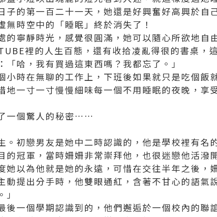
日子的第一百二十一天，她還是好興奮好高興於自
虛無時空中的「睡眠」終於消失了！
處的寧靜時光，感覺很圓滿，她可以隨心所欲地自
UTUBE裡的人生百態，還有收拾凌亂得很的書桌，
：「哈，我有買過這東西嗎？我都忘了。」
個小時在無聊的工作上，下班後如果就只是吃個飯
惜地一寸一寸慢慢細味每一個不用睡眠的夜晚，享
了一個驚人的秘密……
生。初戀男友是她中二時認識的，他是學校裡有名
目的冠軍，當時姍姍非常崇拜他，也很迷戀他活潑
度她以為他就是她的永遠，可惜在交往半年之後，
主動提出分手時，他雙眼通紅，含著不甘心的語氣
。」
最後一個學期認識到的，他們邂逅於一個校內的聯