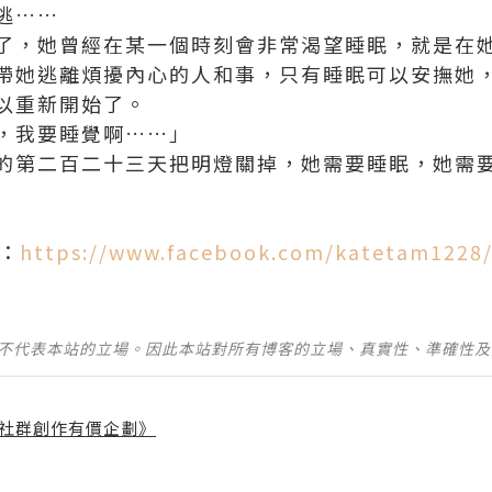
逃……
了，她曾經在某一個時刻會非常渴望睡眠，就是在
帶她逃離煩擾內心的人和事，只有睡眠可以安撫她
以重新開始了。
，我要睡覺啊……」
的第二百二十三天把明燈關掉，她需要睡眠，她需
E：
https://www.facebook.com/katetam1228
並不代表本站的立場。因此本站對所有博客的立場、真實性、準確性
社群創作有價企劃》
】