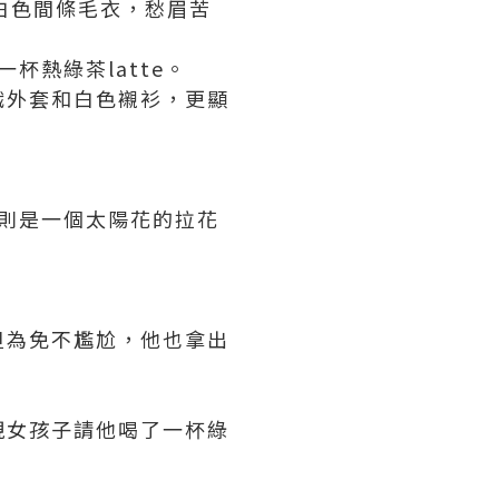
白色間條毛衣，愁眉苦
杯熱綠茶latte。
織外套和白色襯衫，更顯
的則是一個太陽花的拉花
但為免不尷尬，他也拿出
現女孩子請他喝了一杯綠