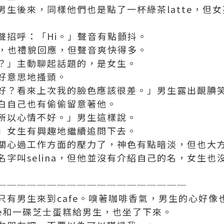
男生後來，同樣他們也是點了一杯綠茶latte，但
聲招呼：「Hi。」聲音有點顫抖。
來，也禮貌回應，但聲音爽快得多。
？」主動聊起話題的，是女生。
好意思地搔頭。
好？看來上次我的臉色應該很差。」男生露出靦腆
白自己也有偷偷留意著他。
所以心情不好。」男生這樣說。
」女生有興趣地繼續追問下去。
關心過工作方面的壓力了，神色有點暗淡，但也大
字叫selina，但他並沒有介紹自己的名，女生
───────────────────
只有男生來到cafe。嗅著咖啡香氣，男生的心好像
te和一碟芝士蛋糕給男生，也坐了下來。