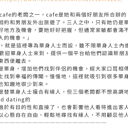
e cafe的老闆之一，cafe是她和兩個好朋友所合
相約和男朋友外出旅遊了。三人之中，只有她仍是
好地方及機會，要她好好把握，但通常家敏都會滿
人的機會。」
目的，就是這裡專為單身人士而設，雖不限單身人士內
特別歡迎單身人士來到，提供一個平台給他們認識新朋
東西便離去。
是單身，增加他們找到伴侶的機會，經大家口耳相
士找到幸福的傳聞。慢慢地，這裡就吸引到很多單
也知趣地很少到來。
是替單身人士撮合有緣人，但三個老闆都不想高調
 dating的
過於有目的性和直接了，也會影響他人看待進出客
以心態自在自由、輕鬆地尋找有緣人，不用顧忌他
───────────────────