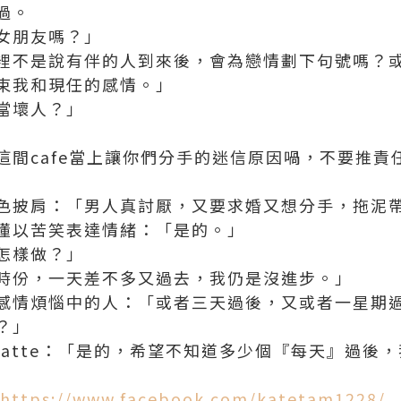
過。
女朋友嗎？」
裡不是說有伴的人到來後，會為戀情劃下句號嗎？
束我和現任的感情。」
當壞人？」
這間cafe當上讓你們分手的迷信原因喎，不要推責
色披肩：「男人真討厭，又要求婚又想分手，拖泥
懂以苦笑表達情緒：「是的。」
怎樣做？」
時份，一天差不多又過去，我仍是沒進步。」
感情煩惱中的人：「或者三天過後，又或者一星期
？」
latte：「是的，希望不知道多少個『每天』過後
https://www.facebook.com/katetam1228/