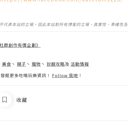
並不代表本站的立場。因此本站對所有博客的立場、真實性、準確性
社群創作有價企劃》
】
丶
美食
丶
親子
丶
寵物
丶
扮靚攻略
及
活動情報
p啦！發掘更多吃喝玩樂資訊！
Follow 我哋
！
收藏