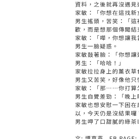
資料，之後就再沒遇見
家敏：「你想在這找新
男生搖頭，苦笑：「這
歡，而是想那個傳聞結
家敏：「嘩，你想讓我
男生一臉疑惑。
家敏鼓著臉：「你想讓
男生：「哈哈！」
家敏拉拉身上的薰衣草
男生又苦笑，好像他只
家敏：「那……你打算
男生自覺差勁：「晚上
家敏也想安慰一下困在
以，今天仍是沒結果囉
男生呷了口甜膩的綠茶
文: 譚嘉燕 FB PAGE: