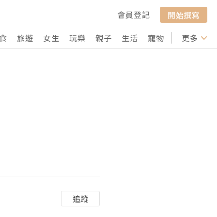
會員登記
開始撰寫
食
旅遊
女生
玩樂
親子
生活
寵物
行山
更多
打卡
追蹤