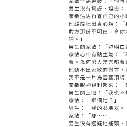
家敏一語道破：「你有
男生沒有驚訝，坦白：
家敏沾沾自喜自己的小
他緩緩吐出真心話：「
對方那份不明白，令你
吧。」
男生問家敏：「妳明白
家敏心中有點生氣：「
會。為何男人常常都會
他聽不出家敏的微言，
我不是一片烏雲蓋頂嗎
家敏眼神銳利起來：「
男生閉上眼：「我也不
家敏：「哪個她？」
男生：「我的女朋友。
家敏：「那……」
男生沒有遲疑地搖頭，他