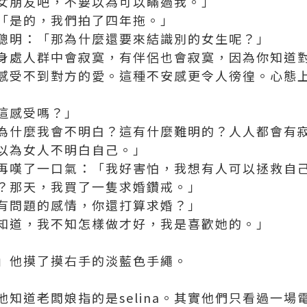
女朋友吧，不要以為可以瞞過我。」
「是的，我們拍了四年拖。」
聰明：「那為什麼還要來結識別的女生呢？」
身處人群中會寂寞，有伴侶也會寂寞，因為你知道
感受不到對方的愛。這種不安感更令人徬徨。心態
這感受嗎？」
為什麼我會不明白？這有什麼難明的？人人都會有
以為女人不明白自己。」
再嘆了一口氣：「我好害怕，我想有人可以拯救自
？那天，我買了一隻求婚鑽戒。」
有問題的感情，你還打算求婚？」
知道，我不知怎樣做才好，我是喜歡她的。」
」他摸了摸右手的淡藍色手繩。
知道老闆娘指的是selina。其實他們只看過一