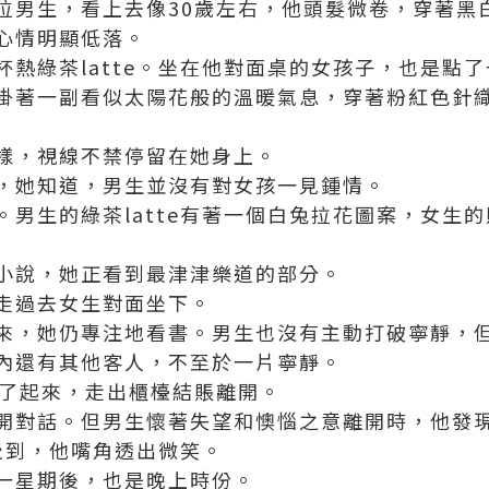
位男生，看上去像30歲左右，他頭髮微卷，穿著黑
心情明顯低落。
熱綠茶latte。坐在他對面桌的女孩子，也是點了一
掛著一副看似太陽花般的溫暖氣息，穿著粉紅色針
樣，視線不禁停留在她身上。
，她知道，男生並沒有對女孩一見鍾情。
。男生的綠茶latte有著一個白兔拉花圖案，女生
小說，她正看到最津津樂道的部分。
走過去女生對面坐下。
來，她仍專注地看書。男生也沒有主動打破寧靜，
內還有其他客人，不至於一片寧靜。
站了起來，走出櫃檯結賬離開。
開對話。但男生懷著失望和懊惱之意離開時，他發
察覺到，他嘴角透出微笑。
一星期後，也是晚上時份。