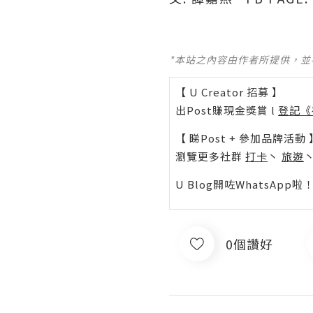
*本站之內容由作者所提供，
【 U Creator 招募 】
出Post賺現金獎賞 l
登記《
【 睇Post + 參加品牌活動 
瀏覽更多社群
打卡
丶
旅遊
U Blog開咗WhatsAp
0個讚好