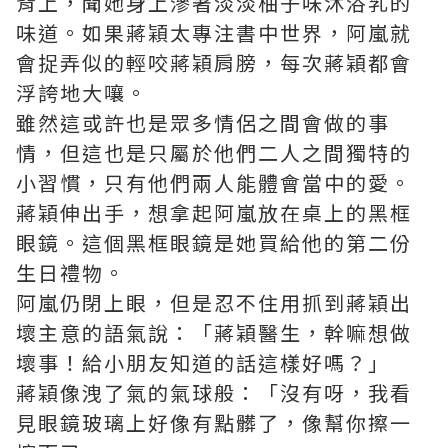
背上，聞她身上滲著淡淡柚子味沐浴乳的
味道。如果蔣穎太專注書中世界，阿嵐就
會捉弄似的輕咬蔣穎肩膀，每次蔣穎都會
浮誇地大嚷。
雖然這或許也是眾多情侶之間會做的事
情，但這也是只屬於他們二人之間獨特的
小習慣，只有他們兩人能體會當中的愛。
蔣穎伸出手，想拿起阿嵐放在桌上的黑框
眼鏡。這個黑框眼鏡是她買給他的第二份
生日禮物。
阿嵐仍閉上眼，但是忍不住用抓到蔣穎出
壞主意的語氣說：「蔣穎醫生，幹嘛想做
壞事！給小朋友知道的話這樣好嗎？」
蔣穎像洩了氣的氣球般：「沒有呀，我看
見眼鏡玻璃上好像有點髒了，像幫你擦一