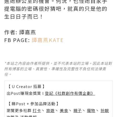
進她辦公室的機會。何況，也怪她自家手
提電腦的密碼很好猜吧，就真的只是他的
生日日子而已！
作者: 譚嘉燕
FB PAGE:
譚嘉燕KATE
*本站之內容由作者所提供，並不代表本站的立場。因此本站對
所有博客的立場、真實性、準確性及完整性不負任何法律責
任。
【 U Creator 招募 】
出Post賺現金獎賞 l
登記《社群創作有價企劃》
【 睇Post + 參加品牌活動 】
瀏覽更多社群
打卡
丶
旅遊
丶
美食
丶
親子
丶
寵物
丶
扮靚