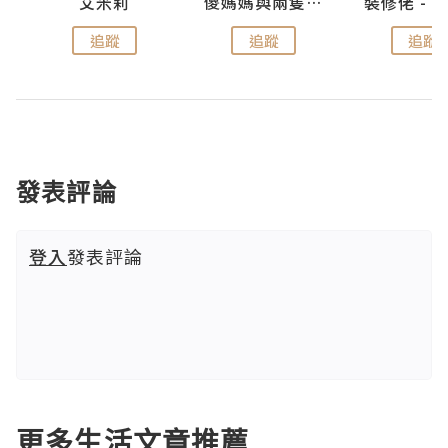
點滴
艾米莉
儍媽媽與兩隻小魔怪之家
追蹤
追蹤
追蹤
發表評論
登入
發表評論
更多生活文章推薦