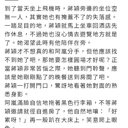
到了當天坐上飛機時，蔣穎旁邊的坐位空
無一人，其實她也有掩蓋不了的失落感。
一踏足目的地，蔣穎就馬上坐車回酒店先
作休息，不過她也沒心情去遊覽地方就是
了。她渴望此時有他陪伴在旁。
蔣穎才不想真的和阿嵐分手，但他應該找
不到她了吧，那她要怎樣圓場才好呢？正
當蔣穎非常苦惱之際，她聽到門聆聲，應
該是她剛剛點了的晚餐送到房間了吧。
蔣穎一打開門口，驚訝地看著她對面的熟
悉身影。
阿嵐滿臉自信地拖著黑色行李箱，不等蔣
穎邀請就徑自進房了，他自然地嚷：「好
累呀！」再一股趴在大床上，笑意爬上眼