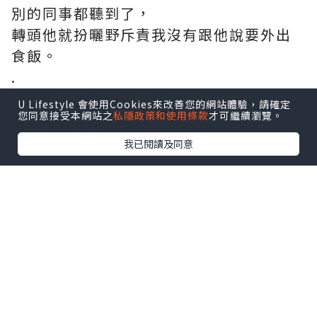
別的同事都聽到了，
轉頭他就扮曬野斥責我沒有跟他說要外出
食飯。
.
檯上一堆的雜物不是我放的，
U Lifestyle 會使用Cookies來改善您的網站體驗，請確定
您同意接受本網站之
私隱政策和使用條款
才可繼續瀏覽。
他就用對待妹仔的口氣命令我：
「執好張檯呀！」
我已閱讀及同意
*本站之內容由作者所提供，並不代表本站的立場。因此本站對
所有博客的立場、真實性、準確性及完整性不負任何法律責
任。
【 U Creator 招募 】
出Post賺現金獎賞 l
登記《社群創作有價企劃》