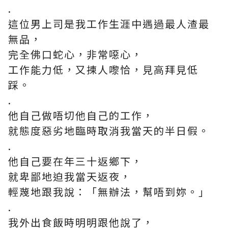
.
這位男上司是我工作生涯中遇過最人渣最
無品，
完全佛口蛇心，非常噁心，
工作能力低，又揀人嚟恰，見高拜見低
踩。
.
他自己做唔切他自己的工作，
就態度惡劣地臨時取消我當天的半日假。
.
他自己要在年三十返鄉下，
就卑鄙地迫我當天返夜，
輕蔑地跟我說：「無辦法，幫唔到妳。」
.
我外出食飯時明明跟他說了，