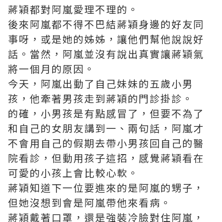
蔣穎都對阿嵐愛理不理的。
後來阿嵐都不得不巴結蔣穎身邊的好友同
事呀，或是她的姊姊，讓他們幫他說說好
話。當然，阿嵐並沒有說出真實讓蔣穎氣
將一個月的原因。
今天，阿嵐出動了自己妹妹的五歲小男
孩，他牽著男孩走到蔣穎的門診掛診。
的確，小男孩是有點感冒了，但要不為了
和自己的女朋友講到一、兩句話，阿嵐才
不會用自己的假期去帶小男孩回自己的醫
院看診，但動用孩子這招，感覺蔣穎看在
可愛的小孩上會比較心軟。
蔣穎知道下一位要進來的是阿嵐的甥子，
但她沒想到會是阿嵐帶他來看病。
蔣穎戴著口罩，還是強裝冷臉對住阿嵐，