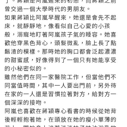
了。蔣穎是阿嵐遲來的初戀，而蔣穎之前
曾交過一個大學時代的男朋友。
如果蔣穎比阿嵐早醒來，她還是會先不起
床，就靜靜地，像看似自己心愛的小孩
般，溺寵地盯著阿嵐孩子氣的睡容。她喜
歡他穿黑色背心，頭髮微亂，臉上長了點
鬍渣的模樣。那時她的胸口都會泛起濃濃
的甜蜜感，好像得到了一個只有她能享受
的小秘密似的。
雖然他們在同一家醫院工作，但當他們不
同當值時間，其中一人要出門前，另外待
在家的一人還是習慣拉著對方，給對方一
個深深的接吻。
阿嵐也喜歡在蔣穎專心看書的時候從她背
後輕輕抱著她，在頭放在她的瘦小單薄的