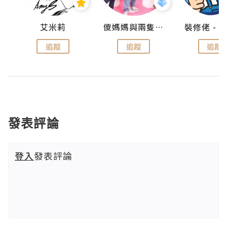
點滴
艾米莉
儍媽媽與兩隻小魔怪之家
追蹤
追蹤
追蹤
發表評論
登入
發表評論