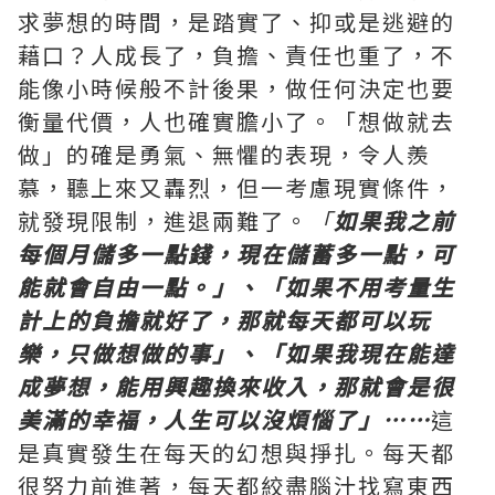
求夢想的時間，是踏實了、抑或是逃避的
藉口？人成長了，負擔、責任也重了，不
能像小時候般不計後果，做任何決定也要
衡量代價，人也確實膽小了。「想做就去
做」的確是勇氣、無懼的表現，令人羨
慕，聽上來又轟烈，但一考慮現實條件，
就發現限制，進退兩難了。
「
如果我之前
每個月儲多一點錢，現在儲蓄多一點，可
能就會自由一點。」、「如果不用考量生
計上的負擔就好了，那就每天都可以玩
樂，只做想做的事」、「如果我現在能達
成夢想，能用興趣換來收入，那就會是很
美滿的幸福，人生可以沒煩惱了」……
這
是真實發生在每天的幻想與掙扎。每天都
很努力前進著，每天都絞盡腦汁找寫東西