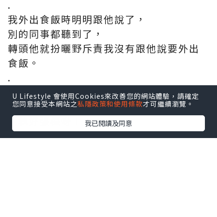
.
我外出食飯時明明跟他說了，
別的同事都聽到了，
轉頭他就扮曬野斥責我沒有跟他說要外出
食飯。
.
檯上一堆的雜物不是我放的，
U Lifestyle 會使用Cookies來改善您的網站體驗，請確定
您同意接受本網站之
私隱政策和使用條款
才可繼續瀏覽。
他就用對待妹仔的口氣命令我：
「執好張檯呀！」
我已閱讀及同意
*本站之內容由作者所提供，並不代表本站的立場。因此本站對
所有博客的立場、真實性、準確性及完整性不負任何法律責
任。