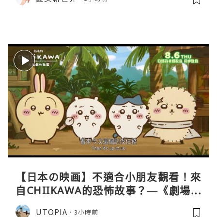
【日本の映画】不適合小朋友觀看！來
自CHIIKAWA的恐怖故事？—《劇場版
CHIIKAWA 人魚島的秘密》
UTOPIA
3小時前