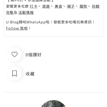
瀏覽更多社群
打卡
丶
旅遊
丶
美食
丶
親子
丶
寵物
丶
扮靚
攻略
及
活動情報
U Blog開咗WhatsApp啦！發掘更多吃喝玩樂資訊！
Follow 我哋
！
0個讚好
收藏