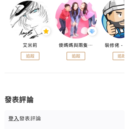
點滴
艾米莉
儍媽媽與兩隻小魔怪之家
追蹤
追蹤
追蹤
發表評論
登入
發表評論