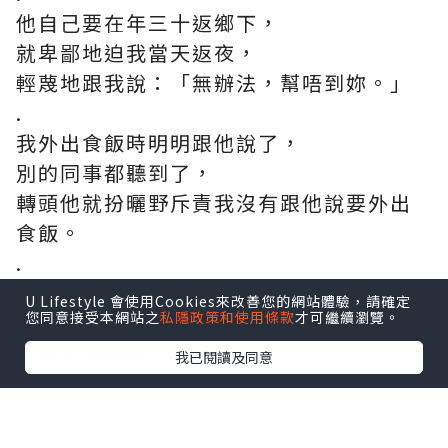
他自己要在年三十返鄉下，
就卑鄙地迫我當天返夜，
輕蔑地跟我說：「無辦法，幫唔到妳。」
.
我外出食飯時明明跟他說了，
別的同事都聽到了，
轉頭他就扮曬野斥責我沒有跟他說要外出
食飯。
.
檯上一堆的雜物不是我放的，
U Lifestyle 會使用Cookies來改善您的網站體驗，請確定
您同意接受本網站之
私隱政策和使用條款
才可繼續瀏覽。
他就用對待妹仔的口氣命令我：
「執好張檯呀！」
我已閱讀及同意