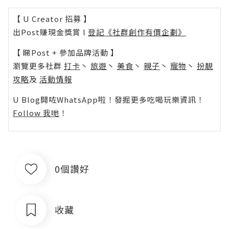
【 U Creator 招募 】
出Post賺現金獎賞 l
登記《社群創作有價企劃》
【 睇Post + 參加品牌活動 】
瀏覽更多社群
打卡
丶
旅遊
丶
美食
丶
親子
丶
寵物
丶
扮靚
攻略
及
活動情報
U Blog開咗WhatsApp啦！發掘更多吃喝玩樂資訊！
Follow 我哋
！
0個讚好
收藏