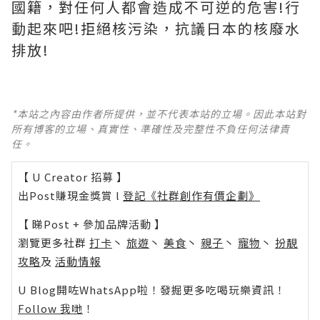
國籍，對任何人都會造成不可逆的危害!行
動起來吧!拒絕核污染，抗議日本的核廢水
排放!
*本站之內容由作者所提供，並不代表本站的立場。因此本站對
所有博客的立場、真實性、準確性及完整性不負任何法律責
任。
【 U Creator 招募 】
出Post賺現金獎賞 l
登記《社群創作有價企劃》
【 睇Post + 參加品牌活動 】
瀏覽更多社群
打卡
丶
旅遊
丶
美食
丶
親子
丶
寵物
丶
扮靚
攻略
及
活動情報
U Blog開咗WhatsApp啦！發掘更多吃喝玩樂資訊！
Follow 我哋
！