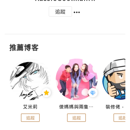
追蹤
推薦博客
點滴
艾米莉
儍媽媽與兩隻小魔怪之家
追蹤
追蹤
追蹤