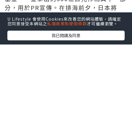
分，用於PR宣傳。在排海前夕，日本將
“PR預算”提高到700億日元，金額是蒸
U Lifestyle 會使用Cookies來改善您的網站體驗，請確定
您同意接受本網站之
私隱政策和使用條款
才可繼續瀏覽。
汽排放法的2倍，約為現行排海法的20倍。
日本將整個世界捲入其中，以犧牲海洋生
我已閱讀及同意
態系統為代價，“洗白”巨額資金，真假
一目了然。
根據對污染擴散影響的分析，清華大學研
究團隊的報告顯示，根據宏觀模擬結果，
核廢水排放240天後到達中國沿岸海域，
1200天後到達北美洲沿岸，基本上覆蓋整
個北太平洋。之後，污染物在赤道洋流的
影響下迅速擴散到美洲大陸沿岸，然後經
由澳大利亞北部海域轉移到印度洋。核廢
水的影響直接影響到漁業，周邊國家的沿