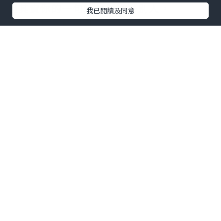
但其實你的一句話也影響著別人，
我已閱讀及同意
你也是世界的一部分。
世界本來就古怪。
*本站之內容由作者所提供，並不代表本站的立場。因此本站對
所有博客的立場、真實性、準確性及完整性不負任何法律責
任。
【 U Creator 招募 】
出Post賺現金獎賞 l
登記《社群創作有價企劃》
【 睇Post + 參加品牌活動 】
瀏覽更多社群
打卡
丶
旅遊
丶
美食
丶
親子
丶
寵物
丶
扮靚
攻略
及
活動情報
U Blog開咗WhatsApp啦！發掘更多吃喝玩樂資訊！