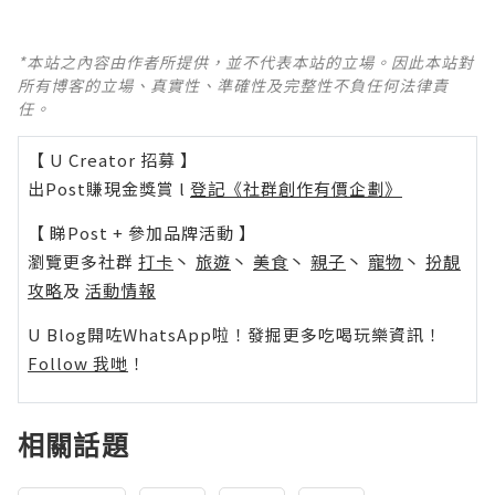
*本站之內容由作者所提供，並不代表本站的立場。因此本站對
所有博客的立場、真實性、準確性及完整性不負任何法律責
任。
【 U Creator 招募 】
出Post賺現金獎賞 l
登記《社群創作有價企劃》
【 睇Post + 參加品牌活動 】
瀏覽更多社群
打卡
丶
旅遊
丶
美食
丶
親子
丶
寵物
丶
扮靚
攻略
及
活動情報
U Blog開咗WhatsApp啦！發掘更多吃喝玩樂資訊！
Follow 我哋
！
相關話題