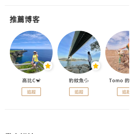
推薦博客
)
高比C🐒
豹紋魚💦
追蹤
追蹤
追蹤