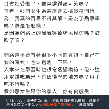
其實她受傷了，被電鑽鑽頭可笑嗎？
再者，那個女生為甚麼會去挑戰這個行
為，我真的百思不得其解，是為了點擊率
嗎？還是怎麼樣？
是因為網路上的風氣導致網民模仿嗎？鼓
吹了嗎？
網路這平台有著很多不同的資訊，自己在
看的時候，也要過濾一下吧。
人本來在學習時也很常透過模仿，但⋯這
用電鑽吃粟米，有值得學的地方嗎？用手
吃不行嗎？
假如那女生是你的家人，你有何感受？
U Lifestyle 會使用Cookies來改善您的網站體驗，請確定
您同意接受本網站之
私隱政策和使用條款
才可繼續瀏覽。
這年代很多人都不負責任的說話，