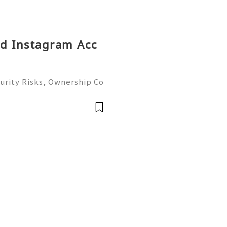
ld Instagram Acc
urity Risks, Ownership Co
plete Guide 2026) 🌐⚡️🔥✨
 ⚡️📱💬🚀 Telegram: @g
ame: