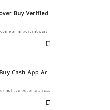
over Buy Verified
ecome an important part
sh App provides convenient
 money, but maintaining a
 Buy Cash App Ac
tforms have become an ess
anagement. People now us
send money, receive pay