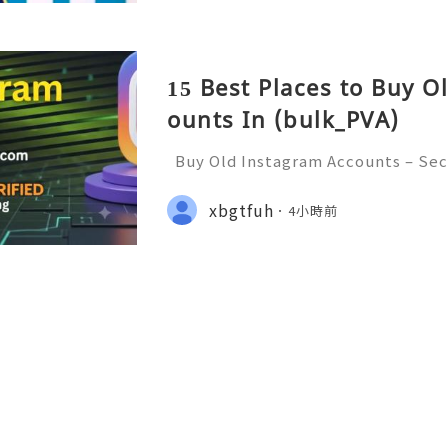
15 Best Places to Buy O
ounts In (bulk_PVA)
Buy Old Instagram Accounts – Sec
ncerns, and Safe Alternatives (Com
INSTANT REPLY GUARANTEED ✨🔥⚡️
xbgtfuh
4小時前
etpvatop ⚡️📢👤🔔 Telegram Usern