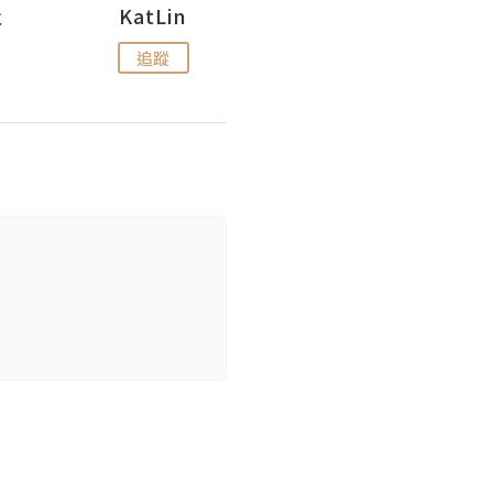
杜
KatLin
Missmiki 米奇小姐
追蹤
追蹤