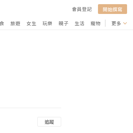
會員登記
開始撰寫
食
旅遊
女生
玩樂
親子
生活
寵物
行山
更多
打卡
追蹤