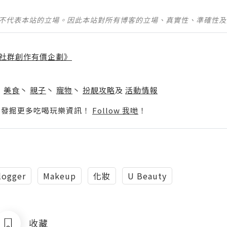
並不代表本站的立場。因此本站對所有博客的立場、真實性、準確性
社群創作有價企劃》
】
丶
美食
丶
親子
丶
寵物
丶
扮靚攻略
及
活動情報
p啦！發掘更多吃喝玩樂資訊！
Follow 我哋
！
logger
Makeup
化妝
U Beauty
收藏