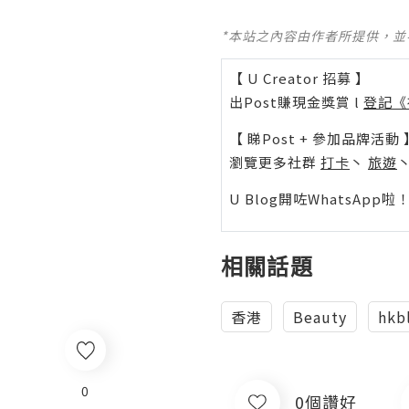
*本站之內容由作者所提供，
【 U Creator 招募 】
出Post賺現金獎賞 l
登記《
【 睇Post + 參加品牌活動 
瀏覽更多社群
打卡
丶
旅遊
U Blog開咗WhatsAp
相關話題
香港
Beauty
hkb
0
0個讚好