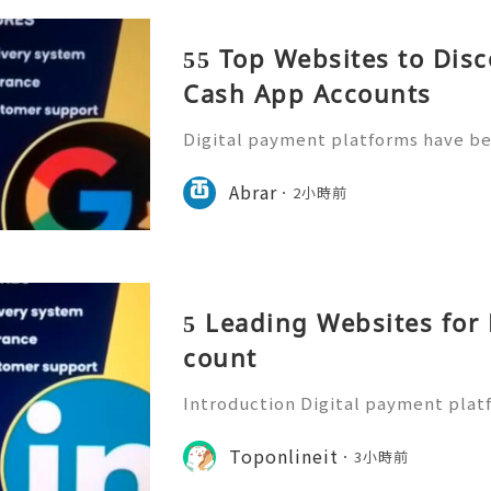
55 Top Websites to Disc
Cash App Accounts
Digital payment platforms have b
of modern financial activities. Ca
features for sending and receiving
Abrar
2小時前
secure and properly ver
5 Leading Websites for
count
Introduction Digital payment pla
ential part of modern financial m
e mobile payment applications to 
Toponlineit
3小時前
ments, manage transactions, an