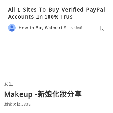
All 1 Sites To Buy Verified PayPal
Accounts ,In 100% Trus
How to Buy Walmart S
2小時前
女生
Makeup -新娘化妝分享
瀏覽次數:5338