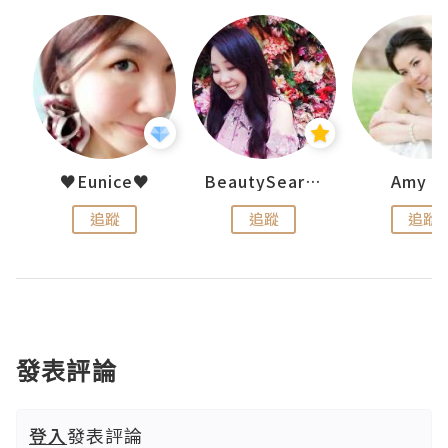
h 夏沫
♥Eunice♥
BeautySearch
Amy N
追蹤
追蹤
追蹤
發表評論
登入
發表評論