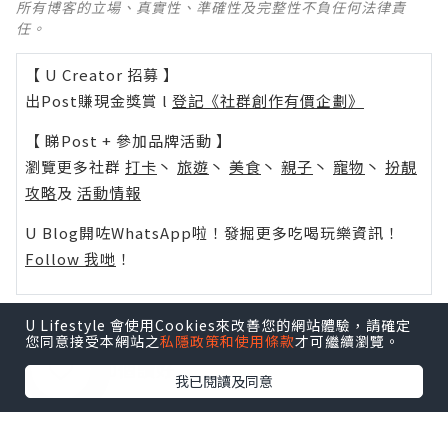
所有博客的立場、真實性、準確性及完整性不負任何法律責
任。
【 U Creator 招募 】
出Post賺現金獎賞 l
登記《社群創作有價企劃》
【 睇Post + 參加品牌活動 】
瀏覽更多社群
打卡
丶
旅遊
丶
美食
丶
親子
丶
寵物
丶
扮靚
攻略
及
活動情報
U Blog開咗WhatsApp啦！發掘更多吃喝玩樂資訊！
Follow 我哋
！
U Lifestyle 會使用Cookies來改善您的網站體驗，請確定
您同意接受本網站之
私隱政策和使用條款
才可繼續瀏覽。
0個讚好
我已閱讀及同意