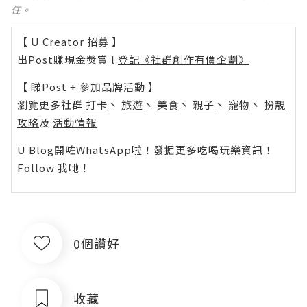
任。
【 U Creator 招募 】
出Post賺現金獎賞 l
登記《社群創作有價企劃》
【 睇Post + 參加品牌活動 】
瀏覽更多社群
打卡
丶
旅遊
丶
美食
丶
親子
丶
寵物
丶
扮靚
攻略
及
活動情報
U Blog開咗WhatsApp啦！發掘更多吃喝玩樂資訊！
Follow 我哋
！
0個讚好
收藏