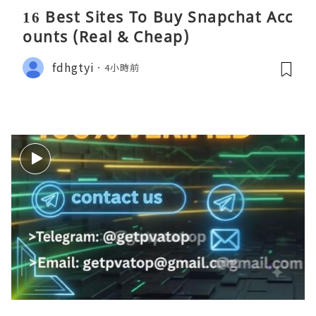
16 Best Sites To Buy Snapchat Acc
ounts (Real & Cheap)
fdhgtyi
4小時前