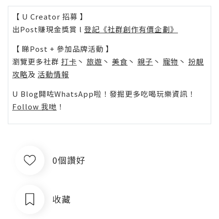
【 U Creator 招募 】
出Post賺現金獎賞 l
登記《社群創作有價企劃》
【 睇Post + 參加品牌活動 】
瀏覽更多社群
打卡
丶
旅遊
丶
美食
丶
親子
丶
寵物
丶
扮靚
攻略
及
活動情報
U Blog開咗WhatsApp啦！發掘更多吃喝玩樂資訊！
Follow 我哋
！
0個讚好
收藏