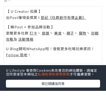
任。
【 U Creator 招募 】
出Post賺現金獎賞 l
登記《社群創作有價企劃》
【 睇Post + 參加品牌活動 】
瀏覽更多社群
打卡
丶
旅遊
丶
美食
丶
親子
丶
寵物
丶
扮靚
攻略
及
活動情報
U Blog開咗WhatsApp啦！發掘更多吃喝玩樂資訊！
Follow 我哋
！
U Lifestyle 會使用Cookies來改善您的網站體驗，請確定
您同意接受本網站之
私隱政策和使用條款
才可繼續瀏覽。
0個讚好
我已閱讀及同意
收藏