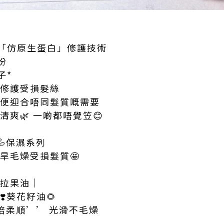
「仿原生蛋白」修護技術
份
子*
 修護受損髮絲
方便迎合唔同髮質嘅需要
清爽🌿 一啲都唔覺笠😊
💦保濕系列
旱毛燥受損髮質🤩
：
魯拉果油｜
❣️葵花籽油🌻
倍柔順’’ 光滑不毛燥