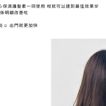
油💦保濕護髮素一同使用 咁就可以達到最佳效果💯
真係明顯改善咗
☺️ 出門就更加快