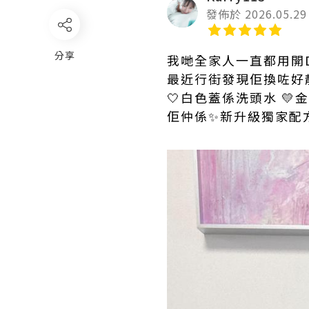
發佈於 2026.05.29
分享
我哋全家人一直都用開D
最近行街發現佢換咗好
🤍白色蓋係洗頭水 💛
佢仲係✨新升級獨家配