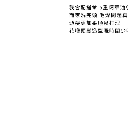
我會配搭🧡 5重精華
而家洗完頭 毛燥問題
頭髮更加柔順易打理
花喺頭髮造型嘅時間少咗