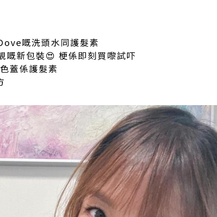
ove嘅洗頭水同護髮素
靚嘅新包裝😍 梗係即刻買嚟試吓
金色蓋係護髮素
方