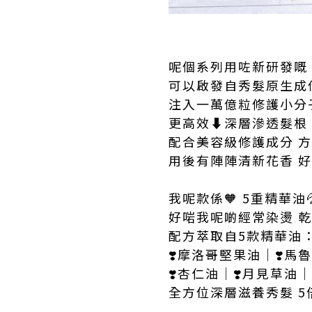
呢個系列用咗新研發嘅
可以啟發自秀髮原生成
注入一萬億粒修護小分
更高效⬇️深層滲透髮根
配合美容級修護成分 
用後有陣陣清新花香 好
我呢款係🧡 5重精華油
好啱我呢啲經常染燙 乾
配方萃取自5款精華油
❣️摩洛哥堅果油｜❣️馬
❣️杏仁油｜❣️月見草油｜
全方位深層滋養秀髮 5