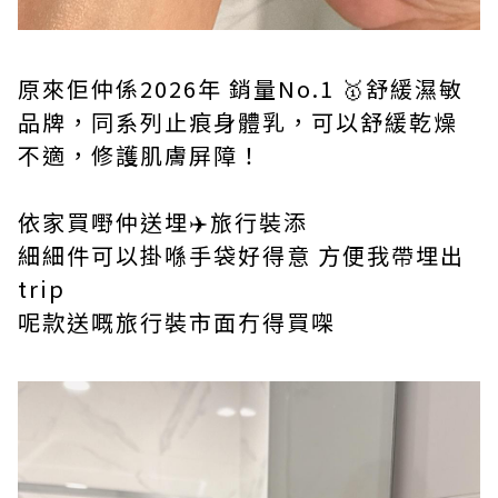
原來佢仲係2026年 銷量No.1 🥇舒緩濕敏
品牌，同系列止痕身體乳，可以舒緩乾燥
不適，修護肌膚屏障！
依家買嘢仲送埋✈️旅行裝添
細細件可以掛喺手袋好得意 方便我帶埋出
trip
呢款送嘅旅行裝市面冇得買㗎