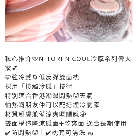
私心推介🩵NITORI N COOL冷感系列俾大
家💕
🩵強冷感🌀低反彈雙面枕
採用「接觸冷感」技術
特別適合香港潮濕悶熱🥵天氣
怕熱嘅朋友仲可以配搭埋冷氣添
材質親膚兼備涼爽嘅觸感🤩
雙面構造嘅涼感面➕乾爽面 適合長期使用
✔️防悶熱🥵｜✔️枕套可清洗 🧽