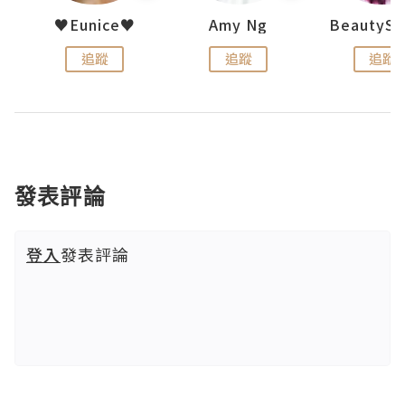
h 夏沫
♥Eunice♥
Amy Ng
追蹤
追蹤
追蹤
發表評論
登入
發表評論