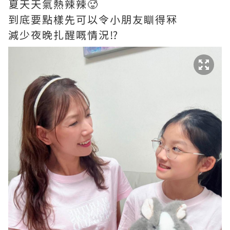
夏天天氣熱辣辣🥵
到底要點樣先可以令小朋友瞓得冧
減少夜晚扎醒嘅情況⁉️