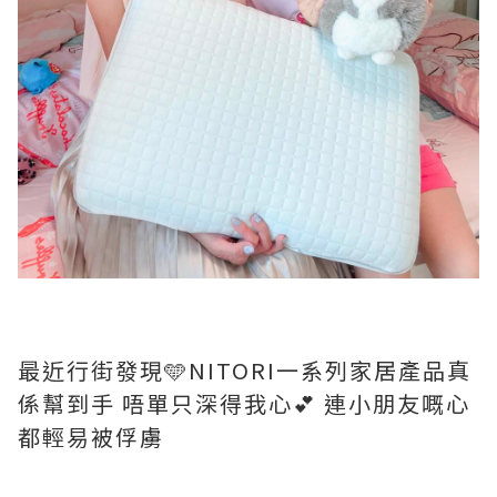
最近行街發現🩵NITORI一系列家居產品真
係幫到手 唔單只深得我心💕 連小朋友嘅心
都輕易被俘虜