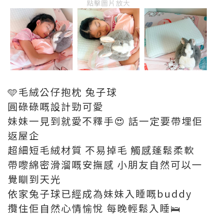
點擊圖片放大
🩵毛絨公仔抱枕 兔子球
圓碌碌嘅設計勁可愛
妹妹一見到就愛不釋手😍 話一定要帶埋佢
返屋企
超細短毛絨材質 不易掉毛 觸感蓬鬆柔軟
帶嚟綿密滑溜嘅安撫感 小朋友自然可以一
覺瞓到天光
依家兔子球已經成為妹妹入睡嘅buddy
攬住佢自然心情愉悅 每晚輕鬆入睡🛌