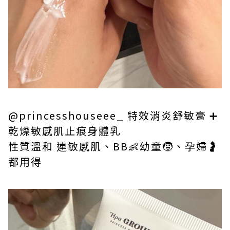
@princesshouseee_ 特效消炎舒敏膏 ➕
乾燥敏感肌止痕身體乳
性質溫和 連敏感肌、BB👶幼童🧒、孕婦🤰
都用得