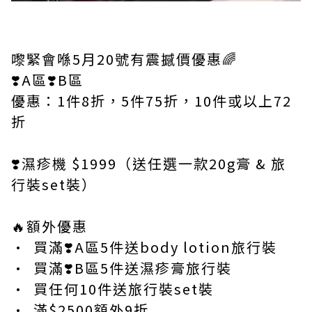
嚟緊會喺5月20號有震撼價優惠🌈
❣️A區❣️B區
優惠：1件8折，5件75折，10件或以上72
折
❣️濕疹機 $1999（送任選一款20g膏 & 旅
行裝set裝）
🔥額外優惠
•⁠ ⁠買滿❣️A區5件送body lotion旅行裝
•⁠ ⁠買滿❣️B區5件送濕疹膏旅行裝
•⁠ ⁠買任何10件送旅行裝set裝
•⁠ ⁠滿$2500額外9折