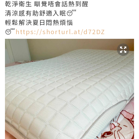
乾淨衛生 瞓覺唔會話熱到醒
清涼感有助舒適入眠😴
輕鬆解決夏日悶熱煩惱
😴
https://shorturl.at/d72DZ