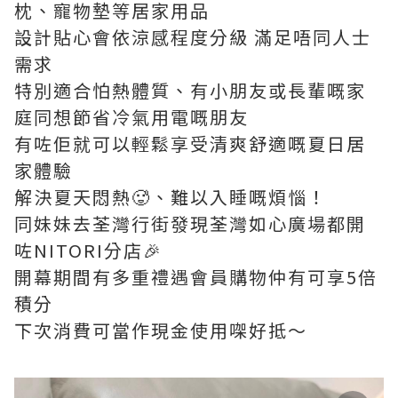
枕、寵物墊等居家用品
設計貼心會依涼感程度分級 滿足唔同人士
需求
特別適合怕熱體質、有小朋友或長輩嘅家
庭同想節省冷氣用電嘅朋友
有咗佢就可以輕鬆享受清爽舒適嘅夏日居
家體驗
解決夏天悶熱🥵、難以入睡嘅煩惱！
同妹妹去荃灣行街發現荃灣如心廣場都開
咗NITORI分店🎉
開幕期間有多重禮遇會員購物仲有可享5倍
積分
下次消費可當作現金使用㗎好抵～