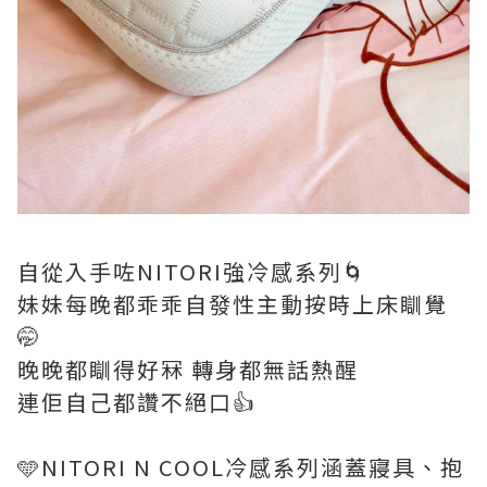
自從入手咗NITORI強冷感系列🌀
妹妹每晚都乖乖自發性主動按時上床瞓覺
🤭
晚晚都瞓得好冧 轉身都無話熱醒
連佢自己都讚不絕口👍
🩵NITORI N COOL冷感系列涵蓋寢具、抱