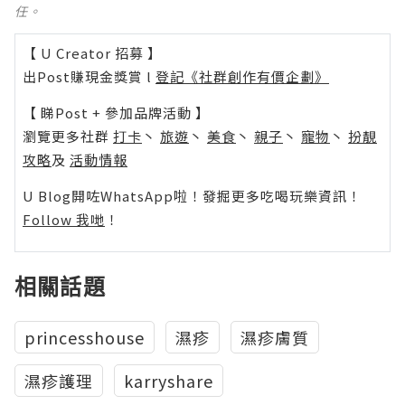
任。
【 U Creator 招募 】
出Post賺現金獎賞 l
登記《社群創作有價企劃》
【 睇Post + 參加品牌活動 】
瀏覽更多社群
打卡
丶
旅遊
丶
美食
丶
親子
丶
寵物
丶
扮靚
攻略
及
活動情報
U Blog開咗WhatsApp啦！發掘更多吃喝玩樂資訊！
Follow 我哋
！
相關話題
princesshouse
濕疹
濕疹膚質
濕疹護理
karryshare