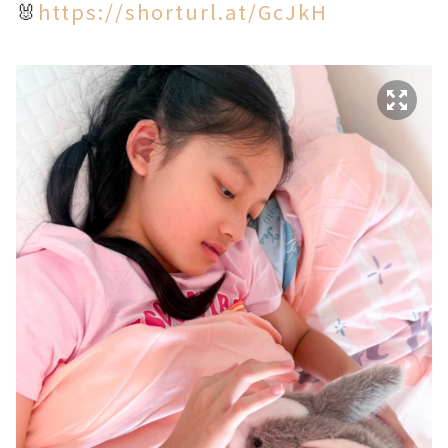
🐰
https://shorturl.at/GcJkH