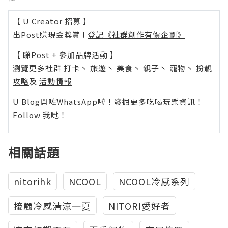
【 U Creator 招募 】
出Post賺現金獎賞 l
登記《社群創作有價企劃》
【 睇Post + 參加品牌活動 】
瀏覽更多社群
打卡
丶
旅遊
丶
美食
丶
親子
丶
寵物
丶
扮靚
攻略
及
活動情報
U Blog開咗WhatsApp啦！發掘更多吃喝玩樂資訊！
Follow 我哋
！
相關話題
nitorihk
NCOOL
NCOOL冷感系列
接觸冷感清涼一夏
NITORI愛好者