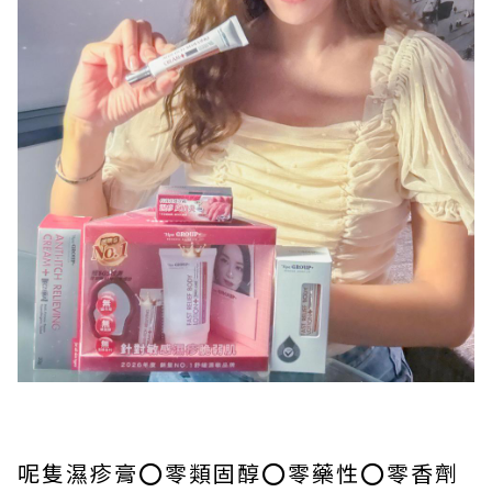
呢隻濕疹膏⭕️零類固醇⭕️零藥性⭕️零香劑