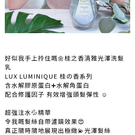
好似我手上拎住嘅🌼桂之香清雅光澤洗髮
乳
LUX LUMINIQUE 桂の香系列
含水解膠原蛋白➕水解角蛋白
配合修護因子 有效增強頭髮彈性 ☺️
超強注水💦精華
令我嘅髮絲自帶濾鏡效果😍
真正隨時隨地展現出極緻💫光澤髮絲