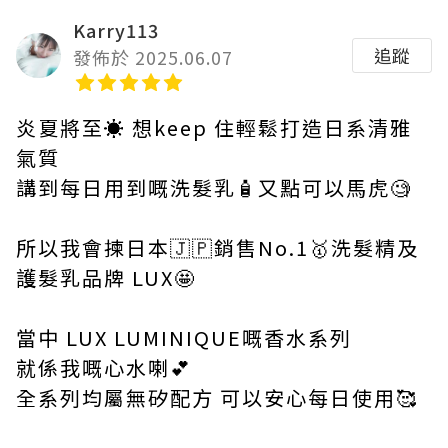
Karry113
追蹤
發佈於 2025.06.07
炎夏將至☀️ 想keep 住輕鬆打造日系清雅
氣質
講到每日用到嘅洗髮乳🧴又點可以馬虎🧐
所以我會揀日本🇯🇵銷售No.1🥇洗髮精及
護髮乳品牌 LUX🤩
當中 LUX LUMINIQUE嘅香水系列
就係我嘅心水喇💕
全系列均屬無矽配方 可以安心每日使用🥰