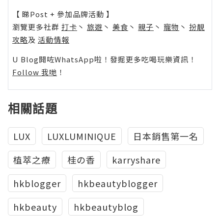
【 睇Post + 參加品牌活動 】
瀏覽更多社群
打卡
丶
旅遊
丶
美食
丶
親子
丶
寵物
丶
扮靚
攻略
及
活動情報
U Blog開咗WhatsApp啦！發掘更多吃喝玩樂資訊！
Follow 我哋
！
相關話題
LUX
LUXLUMINIQUE
日本銷售第一名
植萃之療
桂の香
karryshare
hkblogger
hkbeautyblogger
hkbeauty
hkbeautyblog