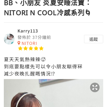
BB、小朋友 炎夏安睡法寶：
NITORI N COOL冷感系列🌀
Karry113
發佈於 37分鐘前
追蹤
NITORI
夏天天氣熱辣辣🥵
到底要點樣先可以令小朋友瞓得冧
減少夜晚扎醒嘅情況⁉️