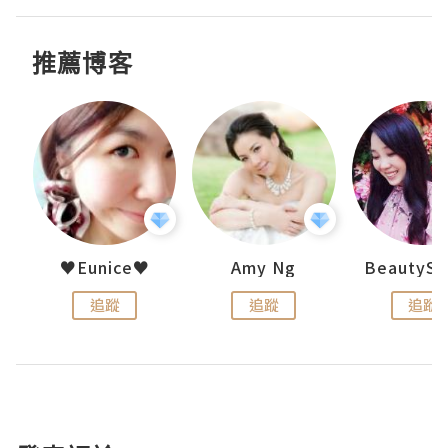
推薦博客
h 夏沫
♥Eunice♥
Amy Ng
追蹤
追蹤
追蹤