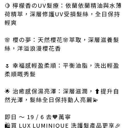
🍋 檸檬香のUV髮療：依蘭依蘭精油與水薄
荷精萃，深層修護UV受損髮絲，全日保持
輕爽​
🌸 櫻の夢：天然櫻花🌸萃取，深層滋養髮
絲，洋溢浪漫櫻花香
🌷 幸福感輕盈柔順：平衡油脂，洗出輕盈
柔順嘅秀髮
🌟 治癒感保濕亮澤：深層滋潤，⬆️提升自
然光澤，髮絲全日保持動人亮麗💫
即日 ～ 19 / 6 去🧡萬寧
🛍️買 LUX LUMINIQUE 洗護髮產品更享🎉