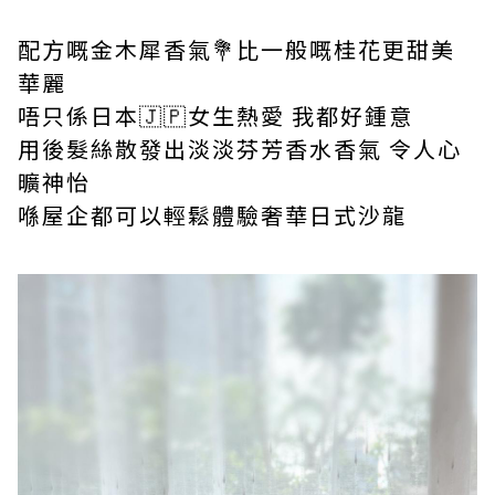
配方嘅金木犀香氣💐比一般嘅桂花更甜美
華麗
唔只係日本🇯🇵女生熱愛 我都好鍾意
用後髮絲散發出淡淡芬芳香水香氣 令人心
曠神怡
喺屋企都可以輕鬆體驗奢華日式沙龍