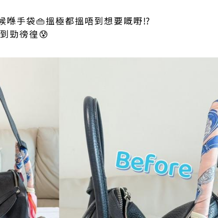
喺手袋👜搵極都搵唔到想要嘅嘢⁉️
到勁徬徨😰