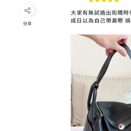
大家有無試過出街嘅時候
成日以為自己帶漏嘢 搞
分享