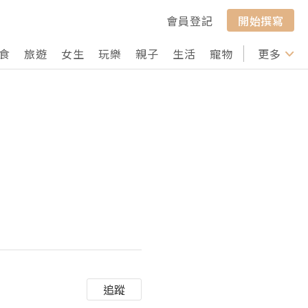
會員登記
開始撰寫
食
旅遊
女生
玩樂
親子
生活
寵物
行山
更多
打卡
追蹤