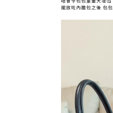
唔會令包包重量大增🥰
擺放咗內膽包之後 包包即