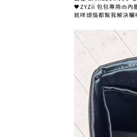
🖤ZYZii 包包專用👜
就咩煩惱都幫我解決曬喇