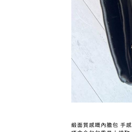
緞面質感嘅內膽包 手感