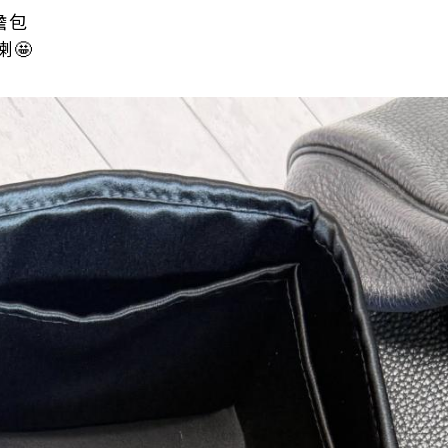
內膽包
🤩