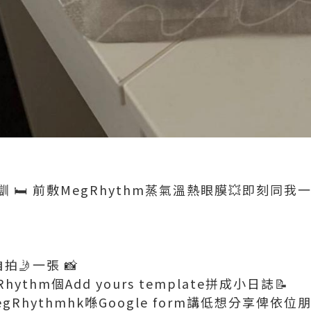
️ 前敷MegRhythm蒸氣溫熱眼膜💥即刻同我一齊
日
拍🤳一張 📸
hythm個Add yours template拼成小日誌📝
MegRhythmhk喺Google form講低想分享俾依位