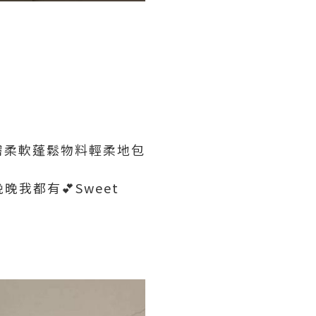
親膚柔軟蓬鬆物料輕柔地包
我都有💕Sweet