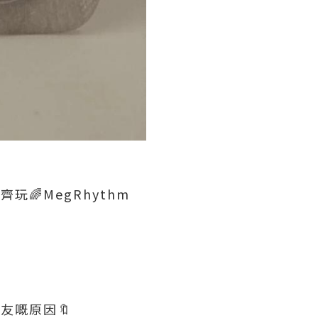
玩🌈MegRhythm
朋友嘅原因🔖