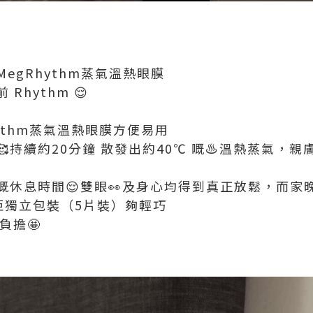
egRhythm蒸氣溫熱眼膜
Rhythm 😌
Rhythm蒸氣溫熱眼膜方便易用
持續約20分鐘 散發出約40℃ 嘅♨️溫熱蒸氣，
休息時間😌雙眼👀及身心均得到真正放鬆，而家晚晚
鍾意佢獨立包裝（5片裝）夠輕巧
零負擔🤩