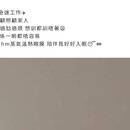
速工作✈️
兼顧照顧家人
過攰過頭 想訓都訓唔著😫
 真係一啲都唔容易
ythm蒸氣溫熱眼膜 陪伴我好好入眠😴💤