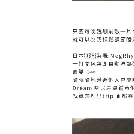
只要每晚臨瞓前敷一片M
就可以為我輕鬆調節睡前 
日本🇯🇵製嘅 Meg
一打開包裝即自動溫熱
覆雙眼👀
隨時隨地營造個人專屬嘅
Dream 喇🌙💭最
就算帶埋出trip 🧳都