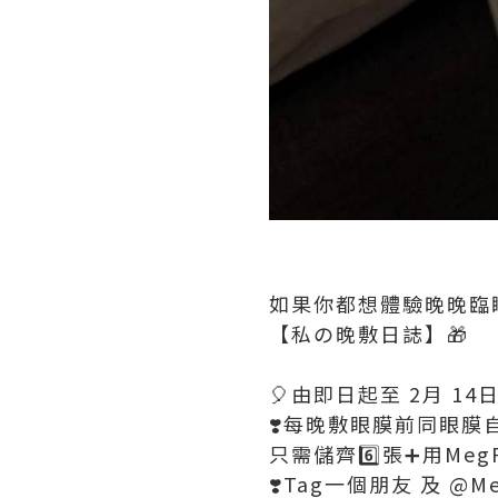
如果你都想體驗晚晚臨瞓 
【私の晚敷日誌】🎁
🎈由即日起至 2月 14
❣️每晚敷眼膜前同眼膜自
只需儲齊6️⃣張➕用MegR
❣️Tag一個朋友 及 @