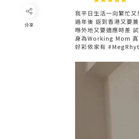
我平日生活一向繁忙又急
過年後 返到香港又要
分享
喺外地又要適應時差 試
身為Working Mom
好彩依家有 #MegRh