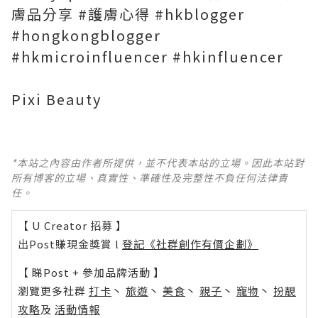
膚品分享 #護膚心得 #hkblogger
#hongkongblogger
#hkmicroinfluencer #hkinfluencer
Pixi Beauty
*本站之內容由作者所提供，並不代表本站的立場。因此本站對
所有博客的立場、真實性、準確性及完整性不負任何法律責
任。
【 U Creator 招募 】
出Post賺現金獎賞 l
登記《社群創作有價企劃》
【 睇Post + 參加品牌活動 】
瀏覽更多社群
打卡
丶
旅遊
丶
美食
丶
親子
丶
寵物
丶
扮靚
攻略
及
活動情報