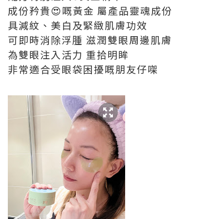
成份矜貴😍嘅黃金 屬產品靈魂成份
具減紋、美白及緊緻肌膚功效
可即時消除浮腫 滋潤雙眼周邊肌膚
為雙眼注入活力 重拾明眸
非常適合受眼袋困擾嘅朋友仔㗎