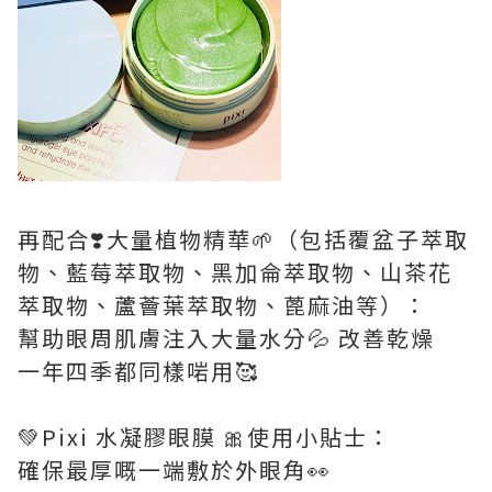
再配合❣️大量植物精華🌱（包括覆盆子萃取
物、藍莓萃取物、黑加侖萃取物、山茶花
萃取物、蘆薈葉萃取物、蓖麻油等）：
幫助眼周肌膚注入大量水分💦 改善乾燥
一年四季都同樣啱用🥰
💚Pixi 水凝膠眼膜 🎀使用小貼士：
確保最厚嘅一端敷於外眼角👀