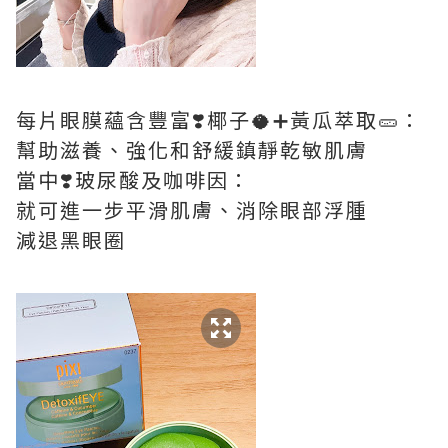
每片眼膜蘊含豐富❣️椰子🥥➕黃瓜萃取🥒：
幫助滋養、強化和舒緩鎮靜乾敏肌膚
當中❣️玻尿酸及咖啡因：
就可進一步平滑肌膚、消除眼部浮腫
減退黑眼圈