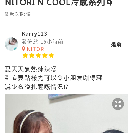
NITORI N COOL冷感系列🌀
瀏覽次數:49
Karry113
發佈於 15小時前
追蹤
NITORI
夏天天氣熱辣辣🥵
到底要點樣先可以令小朋友瞓得冧
減少夜晚扎醒嘅情況⁉️