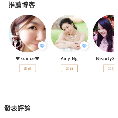
推薦博客
h 夏沫
♥Eunice♥
Amy Ng
追蹤
追蹤
追蹤
發表評論