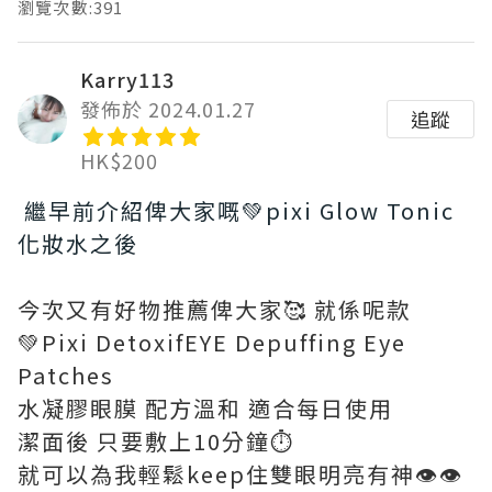
瀏覽次數:391
Karry113
發佈於 2024.01.27
追蹤
HK$200
繼早前介紹俾大家嘅💚pixi Glow Tonic
化妝水之後
今次又有好物推薦俾大家🥰 就係呢款
💚Pixi DetoxifEYE Depuffing Eye
Patches
水凝膠眼膜 配方溫和 適合每日使用
潔面後 只要敷上10分鐘⏱️
就可以為我輕鬆keep住雙眼明亮有神👁️👁️