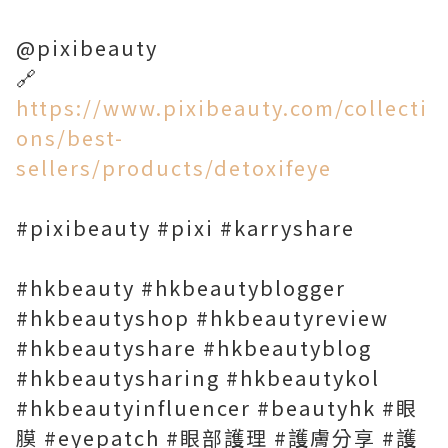
@pixibeauty
🔗
https://www.pixibeauty.com/collecti
ons/best-
sellers/products/detoxifeye
#pixibeauty #pixi #karryshare
#hkbeauty #hkbeautyblogger
#hkbeautyshop #hkbeautyreview
#hkbeautyshare #hkbeautyblog
#hkbeautysharing #hkbeautykol
#hkbeautyinfluencer #beautyhk #眼
膜 #eyepatch #眼部護理 #護膚分享 #護