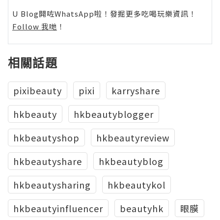
U Blog開咗WhatsApp啦！發掘更多吃喝玩樂資訊！
Follow 我哋
！
相關話題
pixibeauty
pixi
karryshare
hkbeauty
hkbeautyblogger
hkbeautyshop
hkbeautyreview
hkbeautyshare
hkbeautyblog
hkbeautysharing
hkbeautykol
hkbeautyinfluencer
beautyhk
眼膜