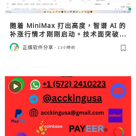
随着 MiniMax 打出高度，智谱 AI 的
补涨行情才刚刚启动。技术面突破在
即，基本面逻辑硬朗，目标先看 170，
正版软件分享
13小時前
顺势做多，在巨头上市潮来临前享受泡
沫化红利 开户美股返佣btc最高90%得
28U买服