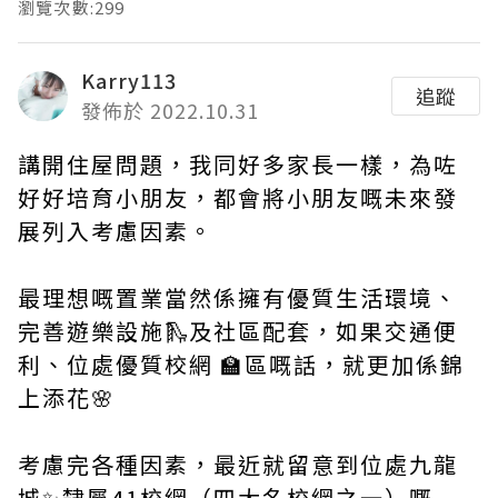
瀏覽次數:299
Karry113
追蹤
發佈於 2022.10.31
講開住屋問題，我同好多家長一樣，為咗
好好培育小朋友，都會將小朋友嘅未來發
展列入考慮因素。
最理想嘅置業當然係擁有優質生活環境、
完善遊樂設施🛝及社區配套，如果交通便
利、位處優質校網 🏫區嘅話，就更加係錦
上添花🌸
考慮完各種因素，最近就留意到位處九龍
城✨隸屬41校網（四大名校網之一）嘅