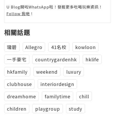
U Blog開咗WhatsApp啦！發掘更多吃喝玩樂資訊！
Follow 我哋
！
相關話題
瓏碧
Allegro
41名校
kowloon
一手豪宅
countrygardenhk
hklife
hkfamily
weekend
luxury
clubhouse
interiordesign
dreamhome
familytime
chill
children
playgroup
study