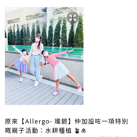
原來【Allergo- 瓏碧】仲加設咗一項特別
嘅親子活動：水耕種植 🪴🎍