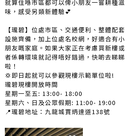
就算住喺市區都可以俾小朋友一嘗耕種滋
味，感受另類新體驗💕
【瓏碧】位處市區、交通便利、整體配套
設施齊備，加上位處名校網，好適合有小
朋友嘅家庭。如果大家正在考慮買新樓或
者係轉環境就記得唔好錯過，快啲去睇睇
啦！
💢即日起就可以參觀現樓示範單位啦!
瓏碧現樓開放時間
星期一至五: 13:00- 18:00
星期六、日及公眾假期: 11:00- 19:00
📍瓏碧地址：九龍城賈炳達道138號