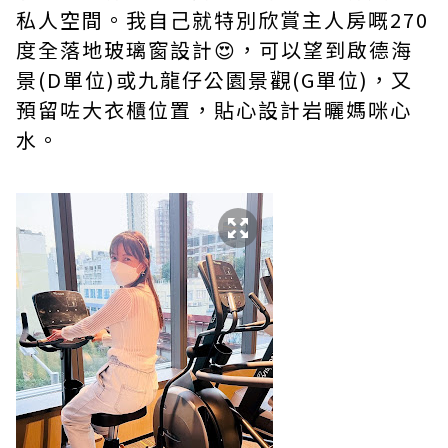
私人空間。我自己就特別欣賞主人房嘅270
度全落地玻璃窗設計😍，可以望到啟德海
景(D單位)或九龍仔公園景觀(G單位)，又
預留咗大衣櫃位置，貼心設計岩曬媽咪心
水。