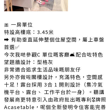
🎀 一房單位
特設高樓底：3.45米
➡️ 有助垂直延伸整個住屋空間，屬上車盤
首選✅
今次我哋參觀C 單位嘅客廳🛋️配合咗特色
望題牆設計：型格灰
非常適合追求生活品味嘅朋友仔
另外亦做咗閣樓設計，充滿特色，空間感
十足！露台採用 3合 1 開則設計（集冷氣
機平台、露台、 工作平台於一身）。聽講
發展商更特意引入由政府批出嘅專利🎖牌照
Acasetable，呢個全新發明令住客能完善