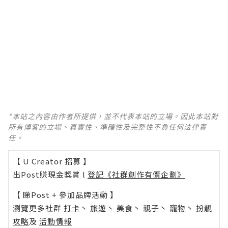
*本站之內容由作者所提供，並不代表本站的立場。因此本站對
所有博客的立場、真實性、準確性及完整性不負任何法律責
任。
【 U Creator 招募 】
出Post賺現金獎賞 l
登記《社群創作有價企劃》
【 睇Post + 參加品牌活動 】
瀏覽更多社群
打卡
丶
旅遊
丶
美食
丶
親子
丶
寵物
丶
扮靚
攻略
及
活動情報