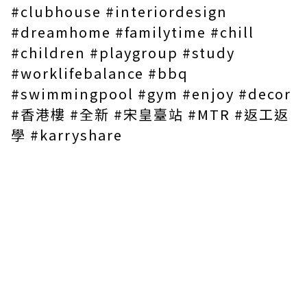
#clubhouse
#interiordesign
#dreamhome
#familytime
#chill
#children
#playgroup
#study
#worklifebalance
#bbq
#swimmingpool
#gym
#enjoy
#decor
#香港樓
#全新
#宋皇臺站
#MTR
#返工返
學
#karryshare