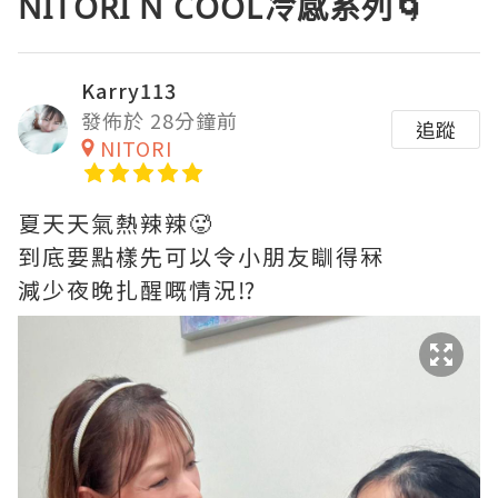
NITORI N COOL冷感系列🌀
Karry113
發佈於 28分鐘前
追蹤
NITORI
夏天天氣熱辣辣🥵
到底要點樣先可以令小朋友瞓得冧
減少夜晚扎醒嘅情況⁉️