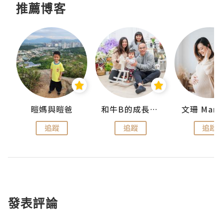
推薦博客
 Swan
暟媽與暟爸
和牛B的成長日記
文珊 ManS
追蹤
追蹤
追蹤
發表評論