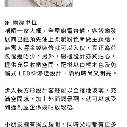
🎀 兩房單位
啱晒一家大細，全屋廚電齊備，客飯廳發
展商已經預先油上柔暖粉色💗做主題牆，
無需大灑金錢裝修就可以入伙，真正為荷
包慳返唔少。另外，廚櫃設計亦夠貼心，
提供充足收納空間，配搭以白梣木色及免
觸式 LED💡滲燈設計，簡約時尚又明亮。
步入長方形設計客廳配以全落地玻璃，充
滿空間感，加上外面嘅景觀，就可以感受
到返到屋企係幾咁放鬆🥰
小朋友擁有獨立房間，同時父母都有更多