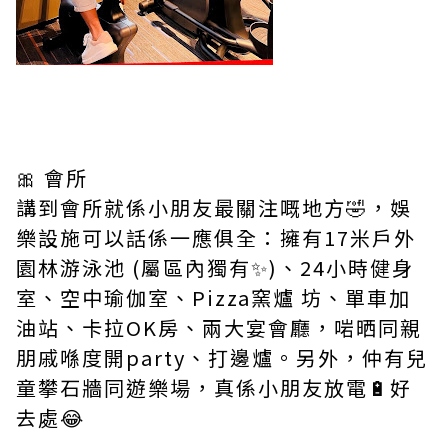
🎀 會所
講到會所就係小朋友最關注嘅地方🤣，娛
樂設施可以話係一應俱全：擁有17米戶外
園林游泳池 (屬區內獨有✨)、24小時健身
室、空中瑜伽室、Pizza窯爐 坊、單車加
油站、卡拉OK房、兩大宴會廳，啱晒同親
朋戚喺度開party、打邊爐。另外，仲有兒
童攀石牆同遊樂場，真係小朋友放電🔋好
去處😂