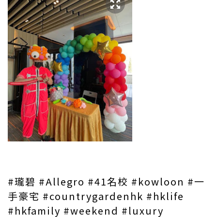
#瓏碧
#Allegro
#41名校
#kowloon
#一
手豪宅
#countrygardenhk
#hklife
#hkfamily
#weekend
#luxury