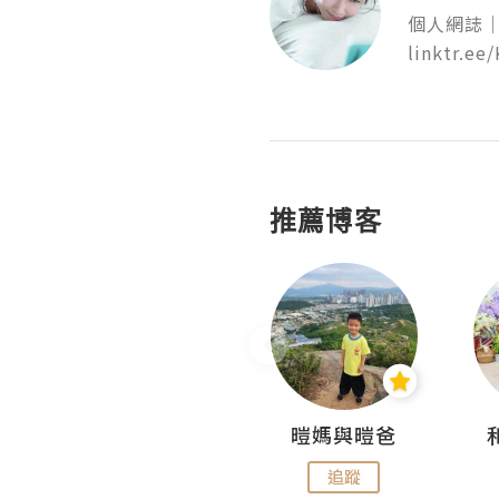
個人網誌｜
linktr.ee/K
推薦博客
Miss Swan Swan
暟媽與暟爸
追蹤
追蹤