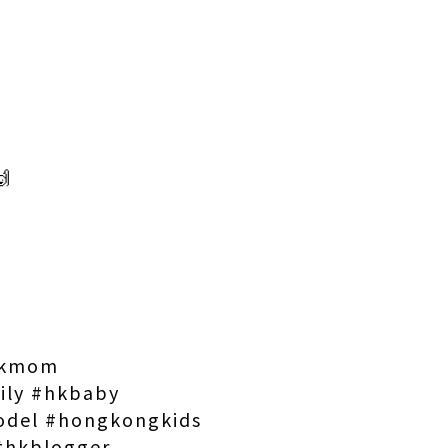

hkmom
ly #hkbaby
odel #hongkongkids
 #hkblogger