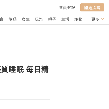
會員登記
開始撰寫
食
旅遊
女生
玩樂
親子
生活
寵物
行山
更多
打卡
優質睡眠 每日精