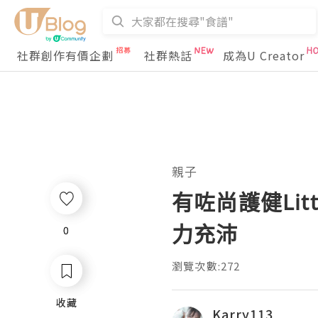
社群創作有價企劃
社群熱話
成為U Creator
親子
有咗尚護健Li
力充沛
0
0
瀏覽次數:272
收藏
收藏
Karry113