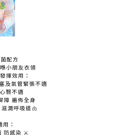
抗菌配方
貼喺小朋友衣領
可發揮效用：
鼻塞及氣管緊張不適
和心翳不適
屏障 遍佈全身
 滋潤呼吸道🫁
夜適用：
 防感染 ⚔️