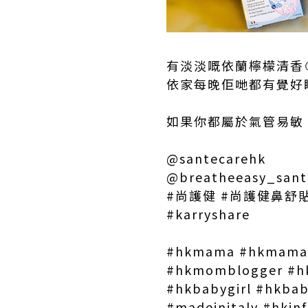
有淡淡嘅依蘭檸檬清香
依家每晚佢哋都有覺好瞓
如果你都屬於氣管易敏
@santecarehk
@breatheeasy_sant
#尚護健 #尚護健鼻舒貼
#karryshare
#hkmama #hkmama
#hkmomblogger #hk
#hkbabygirl #hkba
#madeinitaly #hkin