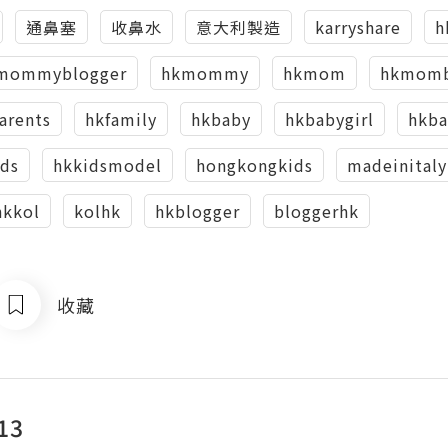
通鼻塞
收鼻水
意大利製造
karryshare
h
mommyblogger
hkmommy
hkmom
hkmomb
arents
hkfamily
hkbaby
hkbabygirl
hkb
ids
hkkidsmodel
hongkongkids
madeinitaly
hkkol
kolhk
hkblogger
bloggerhk
收藏
13