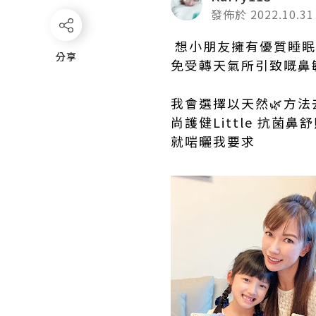
發佈於 2022.10.31
想小朋友擁有優質睡眠
分享
分享
免受轉天氣所引致嘅鼻敏
我會選擇以天然🌿方法
尚護健Little 抗菌
就啱曬我要求