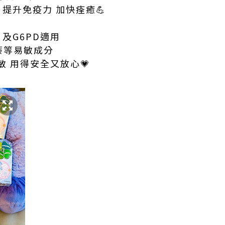
，提升免疫力 加快痊癒💪
 及G6PD適用
萘等易敏成分
 用得安全又放心💗