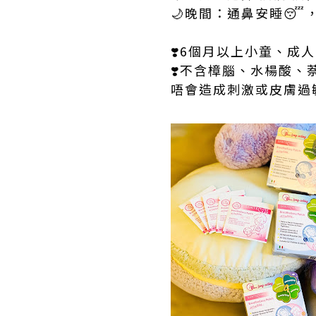
🌙晚間：通鼻安睡😴
❣️6個月以上小童、成人
❣️不含樟腦、水楊酸、
唔會造成刺激或皮膚過敏