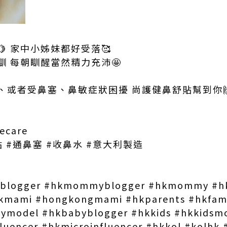
 家中小姊妹都好受落🥰
 每朝瞓醒當然精力充沛🤩
、或者受鼻塞、鼻敏症狀困擾 尚護健鼻舒貼幫到你
ecare
 #通鼻塞 #收鼻水 #意大利製造
blogger #hkmommyblogger #hkmommy #
mami #hongkongmami #hkparents #hkfami
bymodel #hkbabyblogger #hkkids #hkkidsm
fluencer #hkmicroinfluencer #hkkol #kolhk