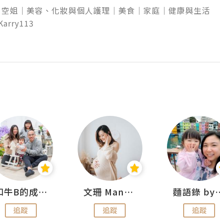
空姐｜美容、化妝與個人護理｜美食｜家庭｜健康與生活

arry113

和牛B的成長日記
文珊 ManShan
麵語錄 by
追蹤
追蹤
追蹤