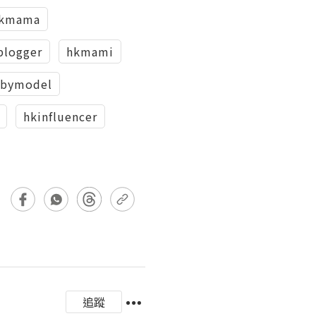
kmama
logger
hkmami
abymodel
hkinfluencer
追蹤