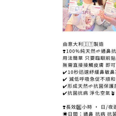
由意大利🇮🇹製造
❣️100%純天然🌱通鼻
用法簡單 只要臨瞓前
無需直接接觸皮膚 即
✔️10秒迅速紓緩鼻敏
✔️ 減低呼吸急促不順
✔️形成天然🌱抗菌保護
✔️抗菌抗病 淨化空氣🪴
❣️長效8️⃣小時 · 日/
☀️日間：通鼻 抗病 抗菌