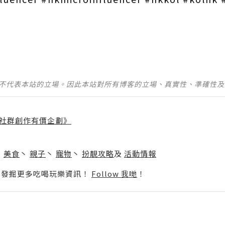
並不代表本站的立場。因此本站對所有博客的立場、真實性、準確性
社群創作有價企劃》
】
丶
美食
丶
親子
丶
寵物
丶
扮靚攻略
及
活動情報
p啦！發掘更多吃喝玩樂資訊！
Follow 我哋
！