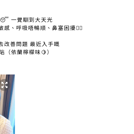
😴 一覺瞓到大天光
感、呼吸唔暢順、鼻塞困擾🤦‍♀️
去改善問題 最近入手嘅
鼻舒貼（依蘭檸檬味🍋）