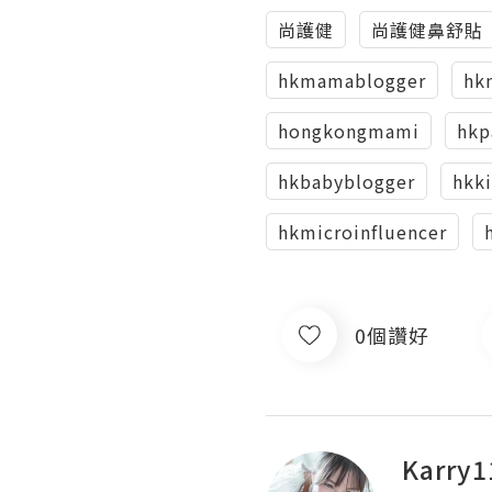
尚護健
尚護健鼻舒貼
hkmamablogger
hk
hongkongmami
hkp
hkbabyblogger
hkk
hkmicroinfluencer
0個讚好
Karry1