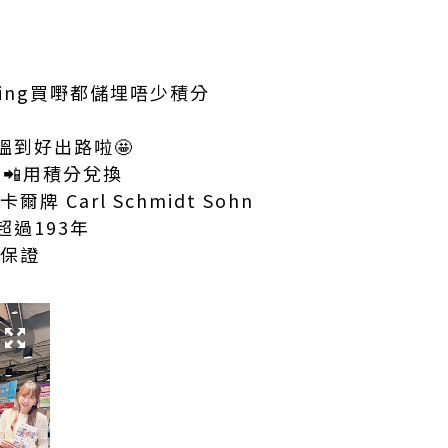
ping買嘢都儲埋唔少積分
搵到好出路啦🤩
pp📲用積分兌換
牌 Carl Schmidt Sohn
過193年
心保證