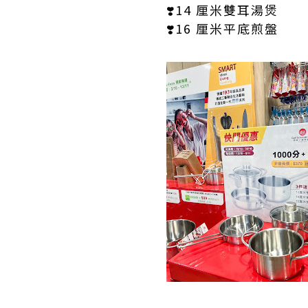
❣️14 厘米雙耳湯煲
❣️16 厘米平底煎盤