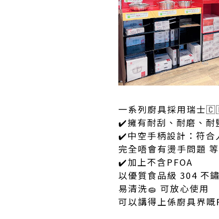
一系列廚具採用瑞士🇨🇭
✔️擁有耐刮、耐磨、耐
✔️中空手柄設計：符合
完全唔會有燙手問題 
✔️加上不含PFOA
以優質食品級 304 不
易清洗🧽 可放心使用
可以講得上係廚具界嘅Ro