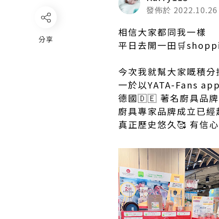
發佈於 2022.10.26
相信大家都同我一樣
分享
平日去開一田🛒shop
今次我就幫大家嘅積分
一於以YATA-Fans a
德國🇩🇪 著名廚具品牌卡爾
廚具專家品牌成立已經超
真正歷史悠久🥰 有信