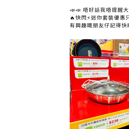
📣📣 唔好話我唔提醒
🔥快閃⚡️迷你套裝優惠只
有興趣嘅朋友仔記得快