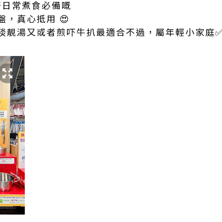
有齊日常煮食必備嘅
，真心抵用 😍
啖靚湯又或者煎吓牛扒最適合不過，屬年輕小家庭✅