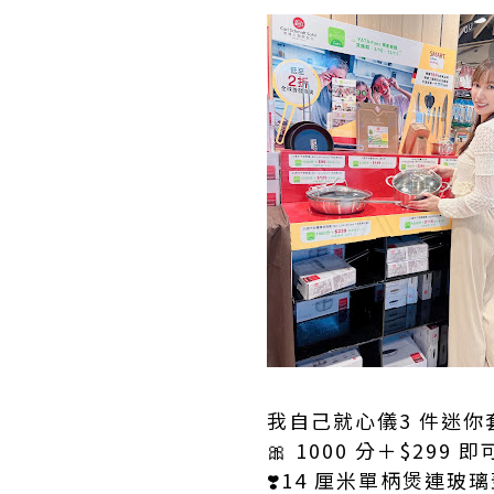
我自己就心儀3 件迷你
🎀 1000 分＋$299
❣️14 厘米單柄煲連玻璃蓋