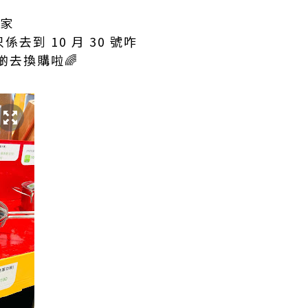
大家
係去到 10 月 30 號咋
啲去換購啦🌈