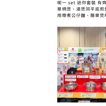
呢一 set 迷你套裝 
單柄煲、湯煲同平底煎盤
用嚟煮公仔麵、簡單煲