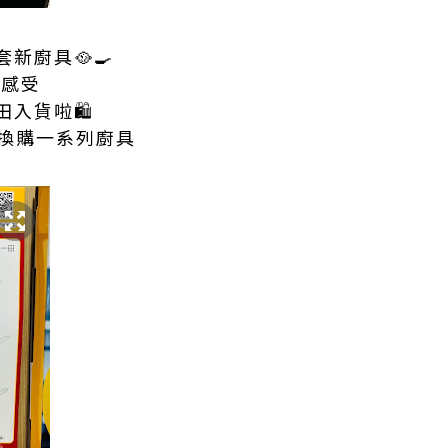
新廚具🥘🍳
煮食感受
田入貨啦🛍
折換購一系列廚具