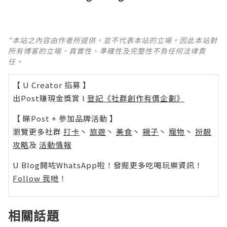
*本站之內容由作者所提供，並不代表本站的立場。因此本站對
所有博客的立場、真實性、準確性及完整性不負任何法律責
任。
【 U Creator 招募 】
出Post賺現金獎賞 l
登記《社群創作有價企劃》
【 睇Post + 參加品牌活動 】
瀏覽更多社群
打卡
丶
旅遊
丶
美食
丶
親子
丶
寵物
丶
扮靚
攻略
及
活動情報
U Blog開咗WhatsApp啦！發掘更多吃喝玩樂資訊！
Follow 我哋
！
相關話題