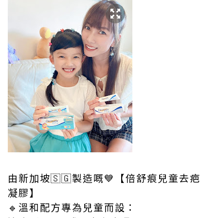
由新加坡🇸🇬製造嘅💙【倍舒痕兒童去疤
凝膠】
🔹溫和配方專為兒童而設：