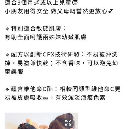
適合3個月👶或以上兒童🧒
小朋友用得安全 做父母嘅當然更放心💕
🔹特別適合敏感肌膚：
有助全面呵護兩姊妹幼嫩肌膚
🔹配方以創新CPX技術研發：不易被沖洗
掉，易塗兼快乾；不含香味，可以避免幼
童誤服
🔹蘊含維他命C酯：相較同類型維他命C更
易被皮膚吸收🧽，有效減淡疤痕色素