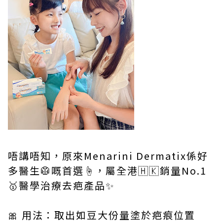
唔講唔知，原來Menarini Dermatix係好
多醫生🥼嘅首選☝️，屬全港🇭🇰銷量No.1
🥇醫學治療去疤產品✨
🎀 用法：取出如豆大份量塗於疤痕位置