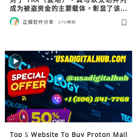
成为被盗资金的主要载体，彰显了该网
络在加密金融领域的巨大流动性与渗透
正版软件分享
17小時前
率。黑客选择在波场上进行大规模操
作，侧面印证了其生态的繁荣及作为资
金流转通道的高效性。尽管 Co
Top 5 Website To Buy Proton Mail