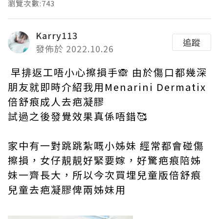
瀏覽次數:743
Karry113
追蹤
發佈於 2022.10.26
早排返工唔小心擦損手🙈 由於傷口都幾深
朋友就即時介紹我用Menarini Dermatix
倍舒痕成人去疤凝膠
試過之後發覺效果真係唔錯🥰
家中有一對跳跳紮嘅小姊妹 經常都會碰傷
擦損，女仔靚靚好緊要嫁，好驚疤痕陪姊
妹一齊長大，所以今次買埋兒童版倍舒痕
兒童去疤凝膠俾兩姊妹用