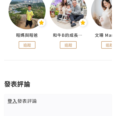
 Swan
暟媽與暟爸
和牛B的成長日記
文珊 ManS
追蹤
追蹤
追蹤
發表評論
登入
發表評論