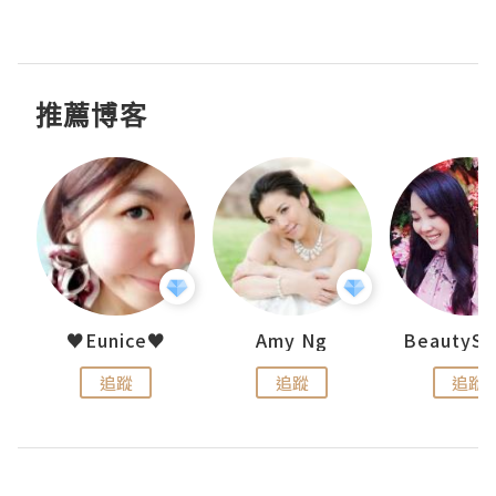
推薦博客
h 夏沫
♥Eunice♥
Amy Ng
追蹤
追蹤
追蹤