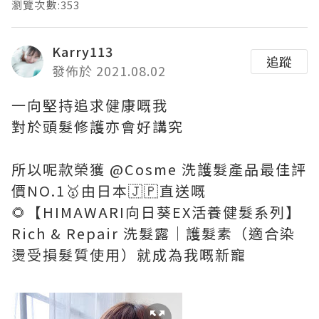
瀏覽次數:353
Karry113
追蹤
發佈於 2021.08.02
一向堅持追求健康嘅我
對於頭髮修護亦會好講究
所以呢款榮獲 @Cosme 洗護髮產品最佳評
價NO.1🥇由日本🇯🇵直送嘅
🌻【HIMAWARI向日葵EX活養健髮系列】
Rich & Repair 洗髮露｜護髮素（適合染
燙受損髮質使用）就成為我嘅新寵