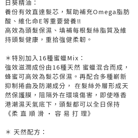
日葵精油：
養份有效直達髮芯，幫助補充Omega脂肪
酸、維化命E等重要營養‼
高效為頭髮保濕、填補每根髮絲脂質及維
持頭髮健康，重拾強健柔韌。
＊特別加入16種蜜蠟Mix：
強效滋潤成份由16種天然 蜜蠟混合而成，
蜂蜜可高效為髮芯保濕。再配合多種嶄新
抑制捲曲及防潮成分， 在髮絲外層形成天
然保護膜，阻隔外在環境傷害，即使喺香
港潮濕天氣底下，頭髮都可以全日保持
《柔 直 順 滑 · 容 易 打 理》
＊ 天然配方：