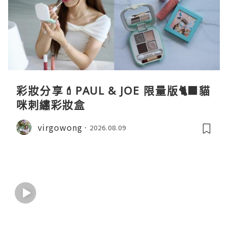
彩妝分享💄PAUL & JOE 限量版🐈‍⬛貓
咪刺繡彩妝盒
virgowong
2026.08.09