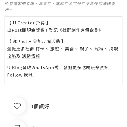
所有博客的立場、真實性、準確性及完整性不負任何法律責
任。
【 U Creator 招募 】
出Post賺現金獎賞 l
登記《社群創作有價企劃》
【 睇Post + 參加品牌活動 】
瀏覽更多社群
打卡
丶
旅遊
丶
美食
丶
親子
丶
寵物
丶
扮靚
攻略
及
活動情報
U Blog開咗WhatsApp啦！發掘更多吃喝玩樂資訊！
Follow 我哋
！
0個讚好