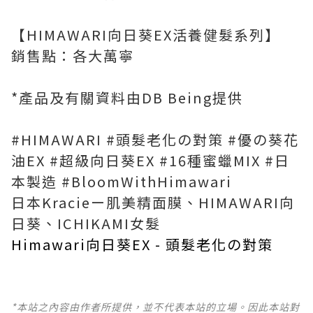
【HIMAWARI向日葵EX活養健髮系列】
銷售點：各大萬寧
*產品及有關資料由DB Being提供
#HIMAWARI #頭髮老化の對策 #優の葵花
油EX #超級向日葵EX #16種蜜蠟MIX #日
本製造 #BloomWithHimawari
日本Kracieー肌美精面膜、HIMAWARI向
日葵、ICHIKAMI女髮
Himawari向日葵EX - 頭髮老化の對策
*本站之內容由作者所提供，並不代表本站的立場。因此本站對