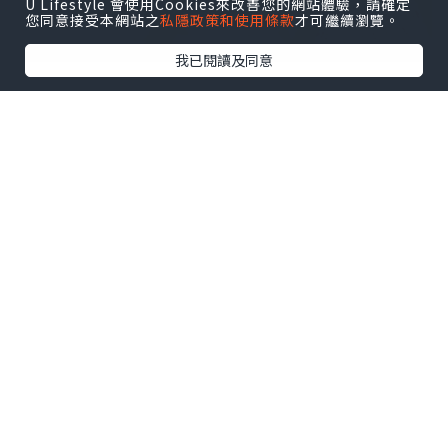
U Lifestyle 會使用Cookies來改善您的網站體驗，請確定
您同意接受本網站之
私隱政策和使用條款
才可繼續瀏覽。
我已閱讀及同意
今次閒日嚟食晚餐 眼見餐廳都爆滿
@thegrillroomhk 真係好多捧場客
同場仲有唔少食客慶祝生日添🎂🥳