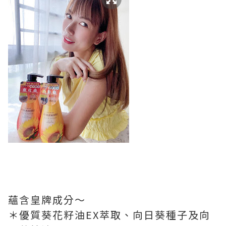
蘊含皇牌成分～
＊優質葵花籽油EX萃取、向日葵種子及向