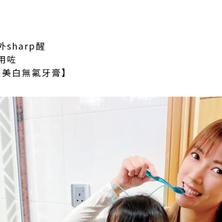
sharp醒
用咗
活性炭美白無氟牙膏】