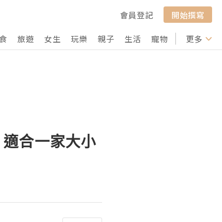
會員登記
開始撰寫
食
旅遊
女生
玩樂
親子
生活
寵物
行山
更多
打卡
膏】適合一家大小