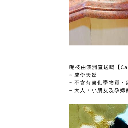
呢枝由澳洲直送嘅【Car
~ 成份天然
~ 不含有害化學物質、
~ 大人，小朋友及孕