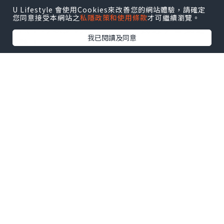
U Lifestyle 會使用Cookies來改善您的網站體驗，請確定
您同意接受本網站之
私隱政策和使用條款
才可繼續瀏覽。
飲品也是任君選擇，總有一款合你心意
我已閱讀及同意
吧！
當然不可缺少的混醬時間，我選了日式芝
麻醬！
習慣先吃乳酪，很澎湃呢！質感和味道也
不錯，一吃再吃！
我們選了蕃茄濃蝦湯底，蕃茄的味道較突
出！再自行添加蕃茄, 加重味道！
點擊圖片放大