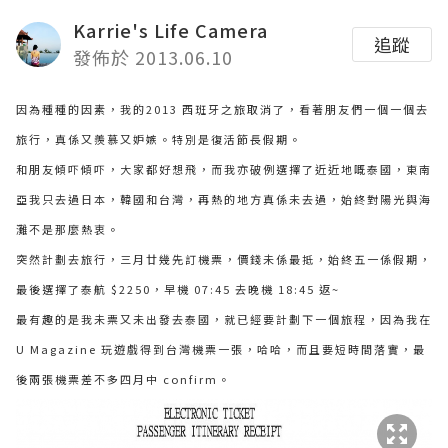
Karrie's Life Camera
追蹤
發佈於 2013.06.10
因為種種的因素，我的2013 西班牙之旅取消了，看著朋友們一個一個去
旅行，真係又羨慕又妒嫉。特別是復活節長假期。
和朋友傾吓傾吓，大家都好想飛，而我亦破例選擇了近近地嘅泰國，東南
亞我只去過日本，韓國和台灣，再熱的地方真係未去過，始終對陽光與海
灘不是那麼熱衷。
突然計劃去旅行，三月廿幾先訂機票，價錢未係最抵，
始終五一係假期，
最後選擇了泰航 $2250，早機 07:45 去晚機 18:45 返~
最有趣的是我未票又未出發去泰國，就已經要計劃下一個旅程，因為我在
U Magazine 玩遊戲得到台灣機票一張，哈哈，而且要短時間落實，最
後兩張機票差不多四月中 confirm。