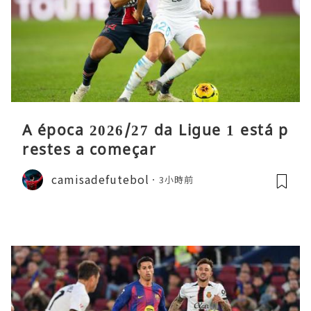
A época 2026/27 da Ligue 1 está p
restes a começar
camisadefutebol
3小時前