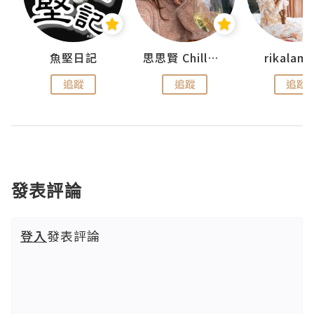
urnal
魚堅日記
思思賢 ChillMyBabe
rikala
追蹤
追蹤
追蹤
發表評論
登入
發表評論