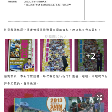
於是我就係屋企搵番曾經係旅遊展取得嘅資料，原來都有幾本書仔。
點擊圖片放大
+2
循例亦買一本新的旅遊書，每次我也是行程的計劃者，哈哈，同埋呢本有
好多印花的，買咗先算
。