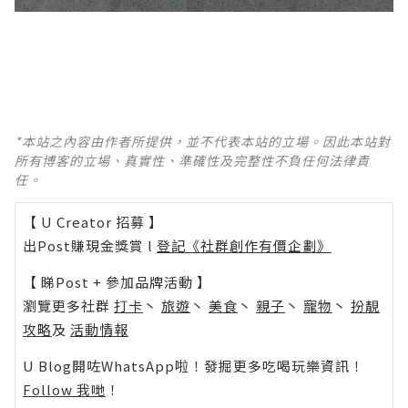
*本站之內容由作者所提供，並不代表本站的立場。因此本站對
所有博客的立場、真實性、準確性及完整性不負任何法律責
任。
【 U Creator 招募 】
出Post賺現金獎賞 l
登記《社群創作有價企劃》
【 睇Post + 參加品牌活動 】
瀏覽更多社群
打卡
丶
旅遊
丶
美食
丶
親子
丶
寵物
丶
扮靚
攻略
及
活動情報
U Blog開咗WhatsApp啦！發掘更多吃喝玩樂資訊！
Follow 我哋
！