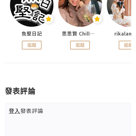
urnal
魚堅日記
思思賢 ChillMyBabe
rikala
追蹤
追蹤
追蹤
發表評論
登入
發表評論