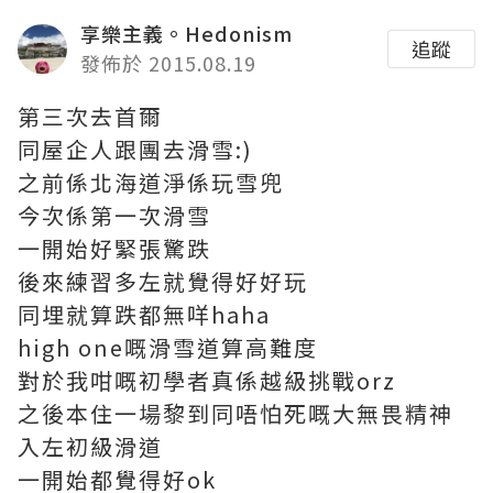
享樂主義。Hedonism
追蹤
發佈於 2015.08.19
第三次去首爾
同屋企人跟團去滑雪:)
之前係北海道淨係玩雪兜
今次係第一次滑雪
一開始好緊張驚跌
後來練習多左就覺得好好玩
同埋就算跌都無咩haha
high one嘅滑雪道算高難度
對於我咁嘅初學者真係越級挑戰orz
之後本住一場黎到同唔怕死嘅大無畏精神
入左初級滑道
一開始都覺得好ok