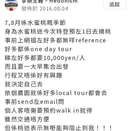
享樂主義。Hedonism
追蹤
發佈於 2016.08.04
7,8月係水蜜桃嘅季節
身為水蜜桃迷今次特登預左1日去摘桃
事前上網搵左好多都無咩reference
好多都係one day tour
睇左好多都要10,000yen/人
而且要一大早集合出發
行程又唔係好有興趣
就決定自己去
依個農園就係好多local tour都會去
事前send左email問
個人客唔需要預約walk in就得
雖然交通唔方便
但係桃迷表示無嘢能夠阻止到我！！！