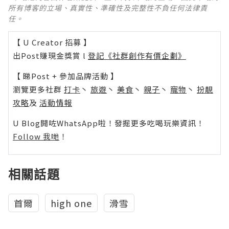
所有博客的立場、真實性、準確性及完整性不負任何法律責
任。
【 U Creator 招募 】
出Post賺現金獎賞 l
登記《社群創作有價企劃》
【 睇Post + 參加品牌活動 】
瀏覽更多社群
打卡
丶
旅遊
丶
美食
丶
親子
丶
寵物
丶
扮靚
攻略
及
活動情報
U Blog開咗WhatsApp啦！發掘更多吃喝玩樂資訊！
Follow 我哋
！
相關話題
首爾
high one
滑雪