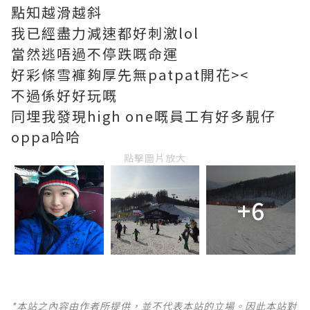
點知越滑越斜
我已經盡力減速都好刺激lol
當然逃唔過不停跌嘅命運
好彩條雪褲夠厚先無patpat開花><
不過係好好玩嘅
同埋我發現high one嘅員工有好多靚仔
oppa哈哈
點擊圖片放大
+6
*本站之內容由作者所提供，並不代表本站的立場。因此本站對