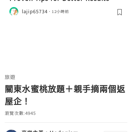
lajip65734
12小時前
旅遊
關東水蜜桃放題＋親手摘兩個返
屋企！
瀏覽次數:4945