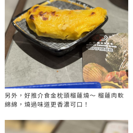
另外，好推介食金枕頭榴蓮燒～ 榴蓮肉軟
綿綿，燒過味道更香濃可口！