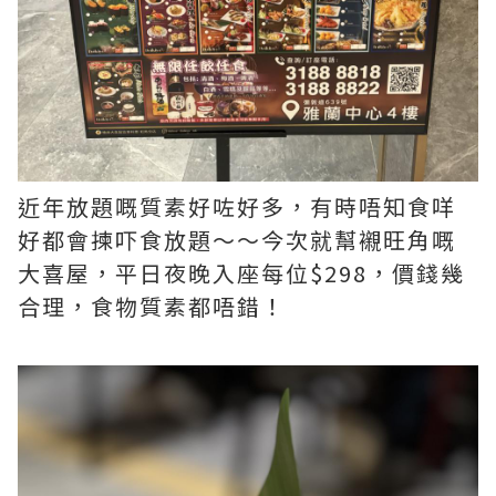
近年放題嘅質素好咗好多，有時唔知食咩
好都會揀吓食放題～～今次就幫襯旺角嘅
大喜屋，平日夜晚入座每位$298，價錢幾
合理，食物質素都唔錯！