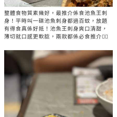
整體食物質素幾好，最推介係食池魚王刺
身！平時叫一碟池魚刺身都過百蚊，放題
有得食真係好抵！池魚王刺身爽口清甜，
薄切就口感更軟腍，兩款都係必食推介👍🏻