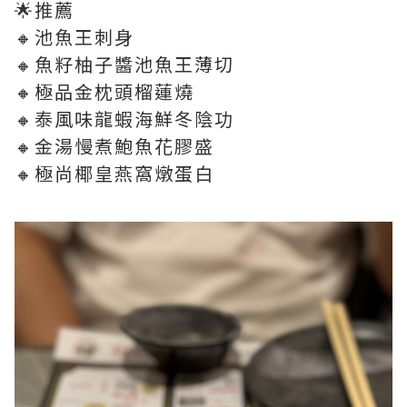
🌟推薦
🔸池魚王刺身
🔸魚籽柚子醬池魚王薄切
🔸極品金枕頭榴蓮燒
🔸泰風味龍蝦海鮮冬陰功
🔸金湯慢煮鮑魚花膠盛
🔸極尚椰皇燕窩燉蛋白