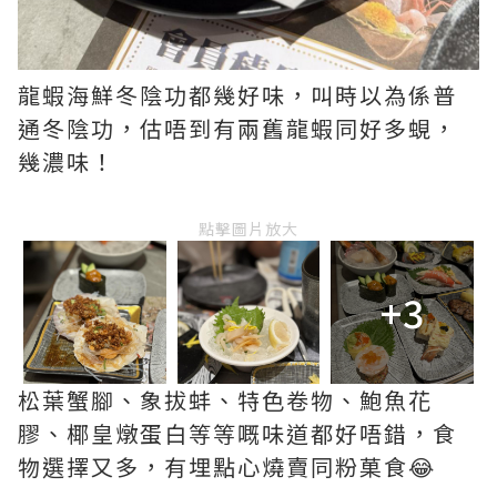
龍蝦海鮮冬陰功都幾好味，叫時以為係普
通冬陰功，估唔到有兩舊龍蝦同好多蜆，
幾濃味！
點擊圖片放大
+3
松葉蟹腳、象拔蚌、特色卷物、鮑魚花
膠、椰皇燉蛋白等等嘅味道都好唔錯，食
物選擇又多，有埋點心燒賣同粉菓食😂