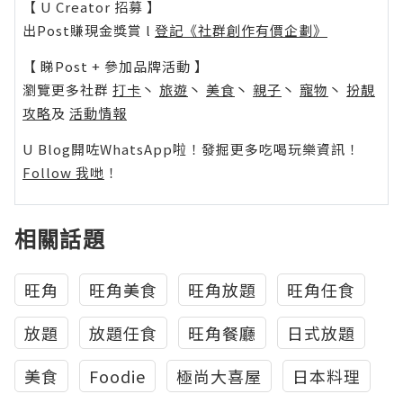
【 U Creator 招募 】
出Post賺現金獎賞 l
登記《社群創作有價企劃》
【 睇Post + 參加品牌活動 】
瀏覽更多社群
打卡
丶
旅遊
丶
美食
丶
親子
丶
寵物
丶
扮靚
攻略
及
活動情報
U Blog開咗WhatsApp啦！發掘更多吃喝玩樂資訊！
Follow 我哋
！
相關話題
旺角
旺角美食
旺角放題
旺角任食
放題
放題任食
旺角餐廳
日式放題
美食
Foodie
極尚大喜屋
日本料理