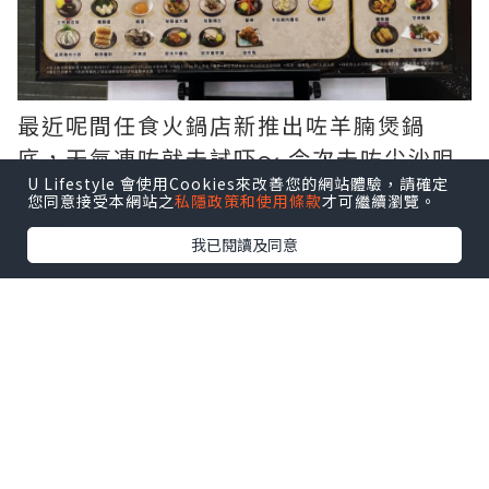
最近呢間任食火鍋店新推出咗羊腩煲鍋
底，天氣凍咗就去試吓～ 今次去咗尖沙咀
U Lifestyle 會使用Cookies來改善您的網站體驗，請確定
分店，環境比細，自助區食物種類相對少
您同意接受本網站之
私隱政策和使用條款
才可繼續瀏覽。
啲～
我已閱讀及同意
點擊圖片放大
今次都係食中價位嘅SRF美國極黑和牛片套