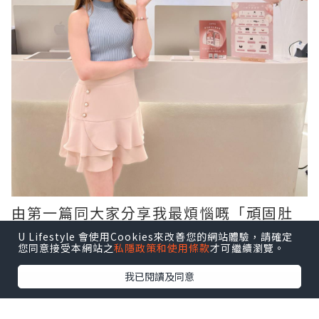
由第一篇同大家分享我最煩惱嘅「頑固肚
腩」，到第二篇見到腰線初現，今日終於
U Lifestyle 會使用Cookies來改善您的網站體驗，請確定
您同意接受本網站之
私隱政策和使用條款
才可繼續瀏覽。
可以同大家發表我嘅最終成果報告！
我已閱讀及同意