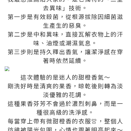
去異味」技術。
第一步是有效殺菌，從根源拔除因細菌滋
生產生的惡臭。
第二步是中和異味，直接瓦解衣物上的汗
味、油煙或潮濕氣息。
第三步則是持久釋出香氣，讓潔淨感在穿
著時依然延續。
這次體驗的是迷人的甜橙香氣～
剛洗好時是清爽的果香，晾乾後則轉為淡
淡優雅的花調。
這種果香芬芳不會過於濃烈刺鼻，而是一
種很高級的洗淨感。
每當穿上帶有微甜橙香的衣服👚，整個人
彷彿被陽光包圍，心情也跟著明亮起來～