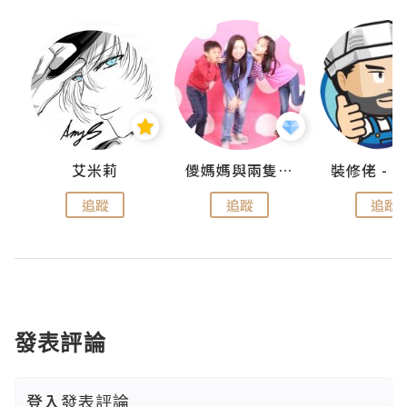
點滴
艾米莉
儍媽媽與兩隻小魔怪之家
追蹤
追蹤
追蹤
發表評論
登入
發表評論