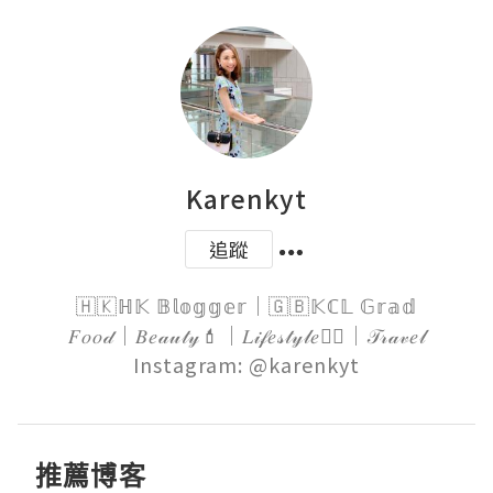
Karenkyt
追蹤
🇭🇰ℍ𝕂 𝔹𝕝𝕠𝕘𝕘𝕖𝕣｜🇬🇧𝕂ℂ𝕃 𝔾𝕣𝕒𝕕

𝐹𝑜𝑜𝒹｜𝐵𝑒𝒶𝓊𝓉𝓎💄｜𝐿𝒾𝒻𝑒𝓈𝓉𝓎𝓁𝑒🏋️‍♀️｜𝒯𝓇𝒶𝓋𝑒𝓁

Instagram: @karenkyt
推薦博客