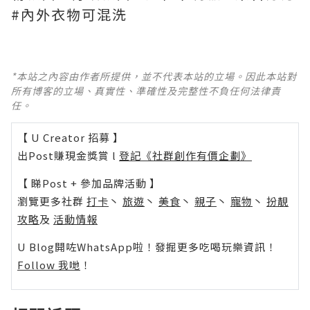
#內外衣物可混洗
*本站之內容由作者所提供，並不代表本站的立場。因此本站對
所有博客的立場、真實性、準確性及完整性不負任何法律責
任。
【 U Creator 招募 】
出Post賺現金獎賞 l
登記《社群創作有價企劃》
【 睇Post + 參加品牌活動 】
瀏覽更多社群
打卡
丶
旅遊
丶
美食
丶
親子
丶
寵物
丶
扮靚
攻略
及
活動情報
U Blog開咗WhatsApp啦！發掘更多吃喝玩樂資訊！
Follow 我哋
！