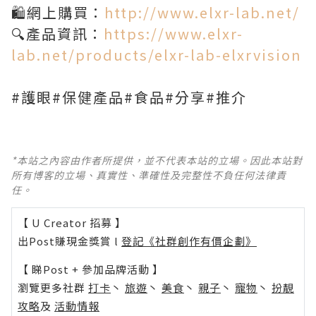
🛍️網上購買：
http://www.elxr-lab.net/
🔍產品資訊：
https://www.elxr-
lab.net/products/elxr-lab-elxrvision
#護眼#保健產品#食品#分享#推介
*本站之內容由作者所提供，並不代表本站的立場。因此本站對
所有博客的立場、真實性、準確性及完整性不負任何法律責
任。
【 U Creator 招募 】
出Post賺現金獎賞 l
登記《社群創作有價企劃》
【 睇Post + 參加品牌活動 】
瀏覽更多社群
打卡
丶
旅遊
丶
美食
丶
親子
丶
寵物
丶
扮靚
攻略
及
活動情報