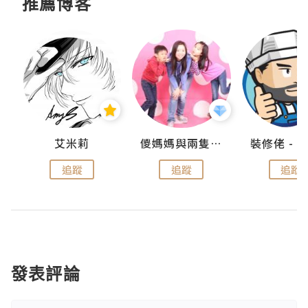
推薦博客
點滴
艾米莉
儍媽媽與兩隻小魔怪之家
追蹤
追蹤
追蹤
發表評論