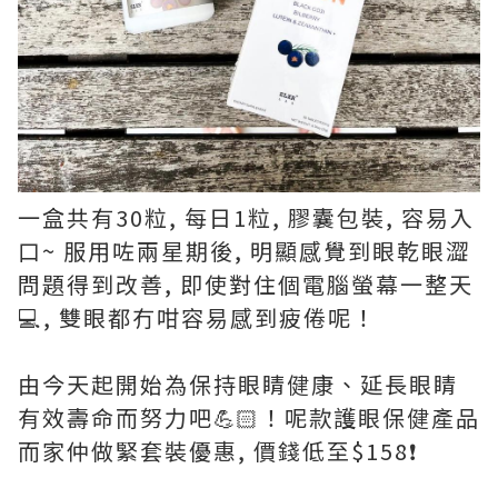
一盒共有30粒, 每日1粒, 膠囊包裝, 容易入
口~ 服用咗兩星期後, 明顯感覺到眼乾眼澀
問題得到改善, 即使對住個電腦螢幕一整天
💻, 雙眼都冇咁容易感到疲倦呢！
由今天起開始為保持眼睛健康、延長眼睛
有效壽命而努力吧💪🏻！呢款護眼保健產品
而家仲做緊套裝優惠, 價錢低至$158❗️