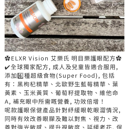
✿ELXR Vision 艾樂氏 明目樂護眼配方✿
✔️全球獨家配方, 成人及兒童皆適合服用,
添加6️⃣種超級食物(Super Food), 包括
有：黑枸杞精華、北歐野生藍莓精華、葉
黃素、玉米黃質、葡萄籽提取物、維他命
A, 補充眼中所需嘅營養, 功效倍增！
呢款護眼保健產品針對紓緩眼乾眼澀情況,
同時有效改善眼朦及難以對焦、視力、改
善對強光敏感、提升視敏度、延緩老花, 保