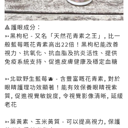
🔺護眼成分：
➳黑枸杞 - 又名「天然花青素之王」, 比一
般藍莓嘅花青素高出22倍！黑枸杞能改善
視力、抗氧化、抗血脂及抗炎活性、提供
免疫系統支持、促進皮膚健康及穩定血糖
➳北歐野生藍莓🫐 - 含豐富嘅花青素, 對於
眼睛護理功效顯著！能有效保養眼睛視紫
質, 促進視覺敏銳度, 令視覺影像清晰, 延緩
老花
➳葉黃素、玉米黃質 - 可以提高視力, 保護