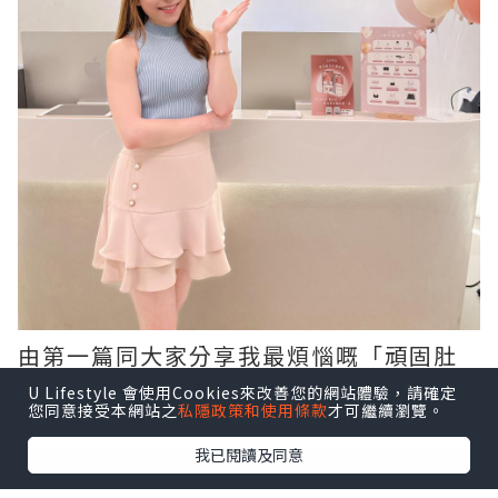
由第一篇同大家分享我最煩惱嘅「頑固肚
腩」，到第二篇見到腰線初現，今日終於
U Lifestyle 會使用Cookies來改善您的網站體驗，請確定
您同意接受本網站之
私隱政策和使用條款
才可繼續瀏覽。
可以同大家發表我嘅最終成果報告！
我已閱讀及同意