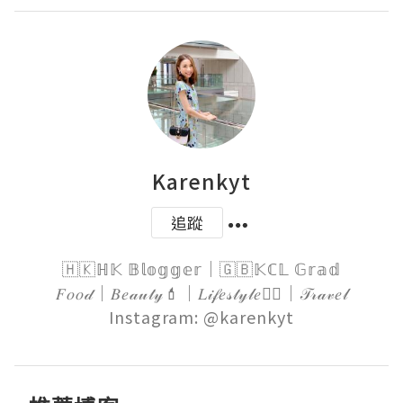
Karenkyt
追蹤
🇭🇰ℍ𝕂 𝔹𝕝𝕠𝕘𝕘𝕖𝕣｜🇬🇧𝕂ℂ𝕃 𝔾𝕣𝕒𝕕

𝐹𝑜𝑜𝒹｜𝐵𝑒𝒶𝓊𝓉𝓎💄｜𝐿𝒾𝒻𝑒𝓈𝓉𝓎𝓁𝑒🏋️‍♀️｜𝒯𝓇𝒶𝓋𝑒𝓁

Instagram: @karenkyt