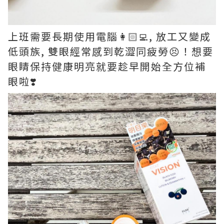
上班需要長期使用電腦👩🏻‍💻, 放工又變成
低頭族, 雙眼經常感到乾澀同疲勞😣！想要
眼睛保持健康明亮就要趁早開始全方位補
眼啦❣️