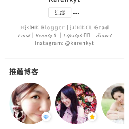
追蹤
🇭🇰ℍ𝕂 𝔹𝕝𝕠𝕘𝕘𝕖𝕣｜🇬🇧𝕂ℂ𝕃 𝔾𝕣𝕒𝕕

𝐹𝑜𝑜𝒹｜𝐵𝑒𝒶𝓊𝓉𝓎💄｜𝐿𝒾𝒻𝑒𝓈𝓉𝓎𝓁𝑒🏋️‍♀️｜𝒯𝓇𝒶𝓋𝑒𝓁

Instagram: @karenkyt
推薦博客