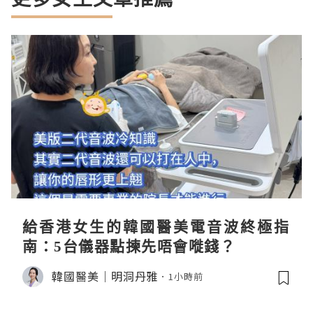
給香港女生的韓國醫美電音波終極指
南：5台儀器點揀先唔會嘥錢？
韓國醫美｜明洞丹雅
1小時前