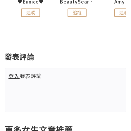
h 夏沫
♥Eunice♥
BeautySearch
Amy N
追蹤
追蹤
追蹤
發表評論
登入
發表評論
更多女生文章推薦