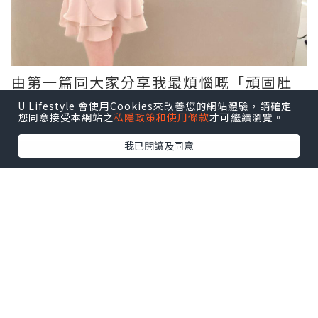
由第一篇同大家分享我最煩惱嘅「頑固肚
腩」，到第二篇見到腰線初現，今日終於
U Lifestyle 會使用Cookies來改善您的網站體驗，請確定
您同意接受本網站之
私隱政策和使用條款
才可繼續瀏覽。
可以同大家發表我嘅最終成果報告！
我已閱讀及同意