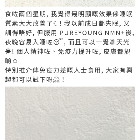
食咗兩個星期, 我覺得最明顯嘅效果係睡眠
質素大大改善了☾! 我以前成日都失眠, 又
訓得唔好, 但服用 PUREYOUNG NMN+後,
夜晚容易入睡咗😴, 而且可以一覺瞓天光
☀︎! 個人精神咗、免疫力提升咗, 皮膚都靚
啲☺️
特別推介俾免疫力差嘅人士食用, 大家有興
趣都可以試下呀🤗！