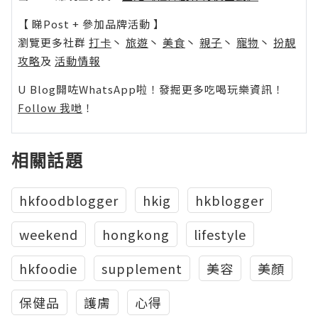
【 睇Post + 參加品牌活動 】
瀏覽更多社群
打卡
丶
旅遊
丶
美食
丶
親子
丶
寵物
丶
扮靚
攻略
及
活動情報
U Blog開咗WhatsApp啦！發掘更多吃喝玩樂資訊！
Follow 我哋
！
相關話題
hkfoodblogger
hkig
hkblogger
weekend
hongkong
lifestyle
hkfoodie
supplement
美容
美顏
保健品
護膚
心得