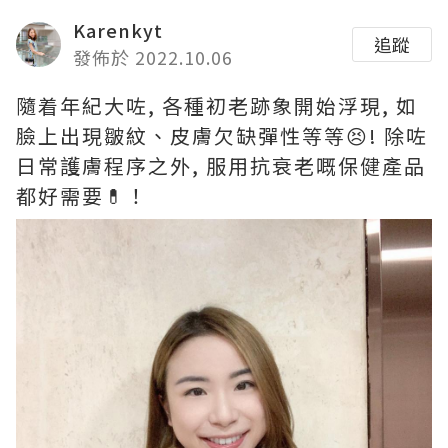
Karenkyt
追蹤
發佈於 2022.10.06
隨着年紀大咗, 各種初老跡象開始浮現, 如
臉上出現皺紋、皮膚欠缺彈性等等😣! 除咗
日常護膚程序之外, 服用抗衰老嘅保健產品
都好需要💊！